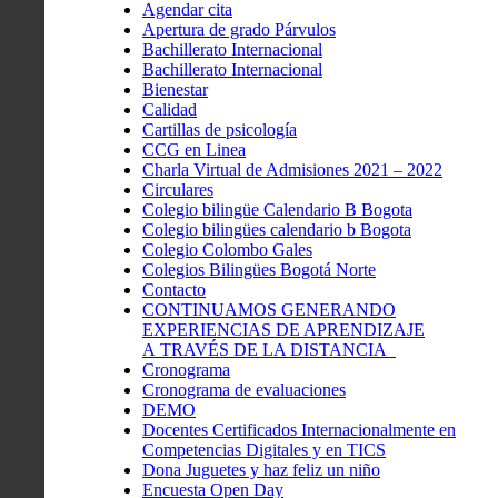
Agendar cita
Apertura de grado Párvulos
Bachillerato Internacional
Bachillerato Internacional
Bienestar
Calidad
Cartillas de psicología
CCG en Linea
Charla Virtual de Admisiones 2021 – 2022
Circulares
Colegio bilingüe Calendario B Bogota
Colegio bilingües calendario b Bogota
Colegio Colombo Gales
Colegios Bilingües Bogotá Norte
Contacto
CONTINUAMOS GENERANDO
EXPERIENCIAS DE APRENDIZAJE
A TRAVÉS DE LA DISTANCIA
Cronograma
Cronograma de evaluaciones
DEMO
Docentes Certificados Internacionalmente en
Competencias Digitales y en TICS
Dona Juguetes y haz feliz un niño
Encuesta Open Day