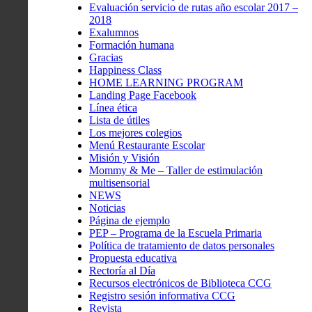
Evaluación servicio de rutas año escolar 2017 –
2018
Exalumnos
Formación humana
Gracias
Happiness Class
HOME LEARNING PROGRAM
Landing Page Facebook
Línea ética
Lista de útiles
Los mejores colegios
Menú Restaurante Escolar
Misión y Visión
Mommy & Me – Taller de estimulación
multisensorial
NEWS
Noticias
Página de ejemplo
PEP – Programa de la Escuela Primaria
Política de tratamiento de datos personales
Propuesta educativa
Rectoría al Día
Recursos electrónicos de Biblioteca CCG
Registro sesión informativa CCG
Revista