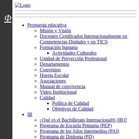
Menú usuarios
Φ
Propuesta educativa
Misión y Visión
Docentes Certificados Internacionalmente en
Competencias Digitales y en TICS
Formación humana
Actividades Culturales
Unidad de Proyección Profesional
Departamentos
Convenios
Huerta Escolar
Asociaciones
Manual de convivencia
Video Institucional
Calidad
Política de Calidad
Objetivos de Calidad
IB
¿Qué es el Bachillerato Internacional® (IB)?
Programa de Escuela Primaria (PEP)
Programa de los Años Intermedios (PAI)
Programa de Diploma (PD)