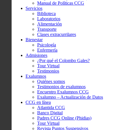
Manual de Políticas CCG
Servicios
Biblioteca
Laboratorios
Alimentación
Transporte
Clases extracurrilares
Bienestar
Psicología
Enfermería
Admisiones
¿Por qué el Colombo Gales?
Tour Virtual
Testimonios
Exalumnos
Quiénes somos
Testimonios de exalumnos
Encuentro Exalumnos CCG
Exalumno – Actualización de Datos
CCG en línea
Atlantida CCG
Banco Digital
Padres CCG Online (Phidias)
Tour Virtual
Revista Puntos Suspensivos