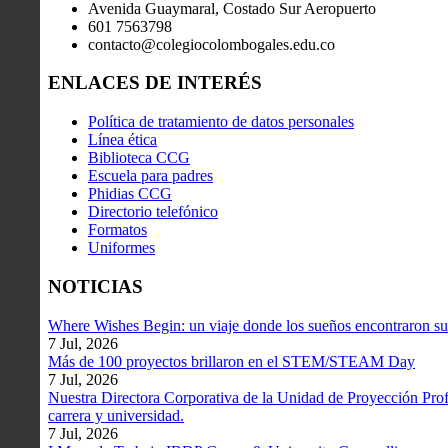
Avenida Guaymaral, Costado Sur Aeropuerto
601 7563798
contacto@colegiocolombogales.edu.co
ENLACES DE INTERÉS
Política de tratamiento de datos personales
Línea ética
Biblioteca CCG
Escuela para padres
Phidias CCG
Directorio telefónico
Formatos
Uniformes
NOTICIAS
Where Wishes Begin: un viaje donde los sueños encontraron su
7 Jul, 2026
Más de 100 proyectos brillaron en el STEM/STEAM Day
7 Jul, 2026
Nuestra Directora Corporativa de la Unidad de Proyección Profe
carrera y universidad.
7 Jul, 2026