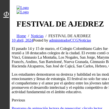
Menú usuarios
Φ
FESTIVAL DE AJEDREZ
Home
Noticias
FESTIVAL DE AJEDREZ
10 abril, 2024
Posted by
administradorCCG
Noticias
El pasado 14 y 15 de marzo, el Colegio Colombiano Gales fue el
reunió a 18 destacados colegios de la ciudad. El evento contó 
Vinci, Gimnasio La Montaña, Los Nogales, San Jorge, Marym
Francés, Andino, San Bartolomé, Nueva Granada, Gimnasio Br
Hacienda Alcaparros, San José de Cajicá, San Carlos, Hebreo,
Los estudiantes demostraron su destreza y habilidad en las modal
emocionantes y llenas de estrategia. El festival no solo fue un
el compañerismo y el amor por el ajedrez entre los jóvenes tal
promueven el desarrollo intelectual y el espíritu competitivo de
actividad fundamental en el ámbito educativo.
Previous
Programa de animación lectora de preescolar: círculo lector