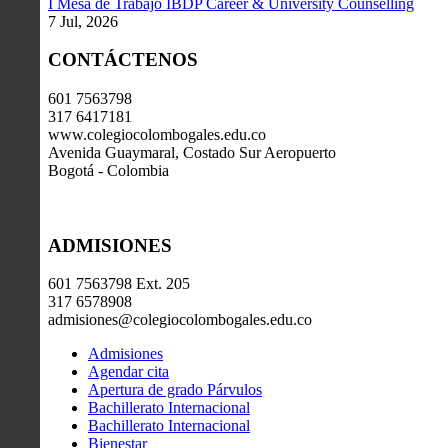
I Mesa de Trabajo IBDP Career & University Counselling
7 Jul, 2026
CONTÁCTENOS
601 7563798
317 6417181
www.colegiocolombogales.edu.co
Avenida Guaymaral, Costado Sur Aeropuerto
Bogotá - Colombia
ADMISIONES
601 7563798 Ext. 205
317 6578908
admisiones@colegiocolombogales.edu.co
Admisiones
Agendar cita
Apertura de grado Párvulos
Bachillerato Internacional
Bachillerato Internacional
Bienestar