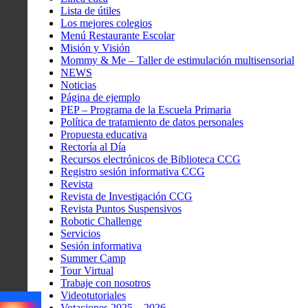
Lista de útiles
Los mejores colegios
Menú Restaurante Escolar
Misión y Visión
Mommy & Me – Taller de estimulación multisensorial
NEWS
Noticias
Página de ejemplo
PEP – Programa de la Escuela Primaria
Política de tratamiento de datos personales
Propuesta educativa
Rectoría al Día
Recursos electrónicos de Biblioteca CCG
Registro sesión informativa CCG
Revista
Revista de Investigación CCG
Revista Puntos Suspensivos
Robotic Challenge
Servicios
Sesión informativa
Summer Camp
Tour Virtual
Trabaje con nosotros
Videotutoriales
Votaciones 2025 – 2026