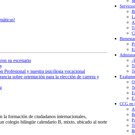
M
Servicio
B
L
máticas!
A
T
Cl
Bienesta
P
E
Admisio
ron su escenario
¿
y
T
n Profesional y nuestra psicóloga vocacional
T
ancia sobre orientación para la elección de carrera y
Exalumn
Q
g
T
E
E
CCG en l
A
B
 la formación de ciudadanos internacionales,
P
n colegio bilingüe calendario B, mixto, ubicado al norte
T
R