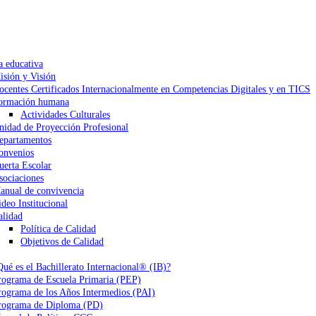
a educativa
isión y Visión
ocentes Certificados Internacionalmente en Competencias Digitales y en TICS
ormación humana
Actividades Culturales
nidad de Proyección Profesional
epartamentos
onvenios
uerta Escolar
sociaciones
anual de convivencia
ideo Institucional
alidad
Política de Calidad
Objetivos de Calidad
Qué es el Bachillerato Internacional® (IB)?
rograma de Escuela Primaria (PEP)
rograma de los Años Intermedios (PAI)
rograma de Diploma (PD)