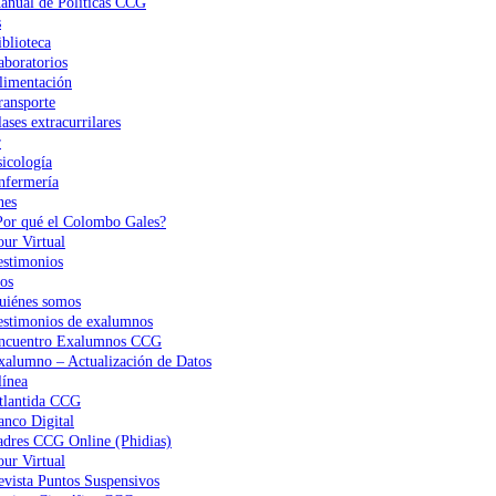
anual de Políticas CCG
s
iblioteca
aboratorios
limentación
ransporte
ases extracurrilares
r
sicología
nfermería
nes
Por qué el Colombo Gales?
our Virtual
estimonios
os
uiénes somos
estimonios de exalumnos
ncuentro Exalumnos CCG
xalumno – Actualización de Datos
ínea
tlantida CCG
anco Digital
adres CCG Online (Phidias)
our Virtual
evista Puntos Suspensivos