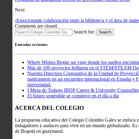
Next
¡Emocionante colaboración entre la biblioteca y el área de mate
Comments are closed.
Search for:
Search
Entradas recientes
Where Wishes Begin: un viaje donde los sueños encontra
Más de 100 proyectos brillaron en el STEM/STEAM Da
Nuestra Directora Corporativa de la Unidad de Proyecció
participaron en un encuentro internacional en España y Fr
universidad.
I Mesa de Trabajo IBDP Career & University Counsellin
El futuro sostenible se construye en el día a día
ACERCA DEL COLEGIO
La propuesta educativa del Colegio Colombo Gales se enfoca en
indagadores y audaces para vivir en un mundo globalizado. Es u
de Bogotá en guaymaral.