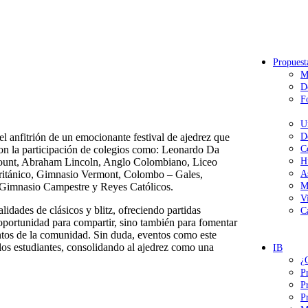
Propuest
M
D
F
U
 anfitrión de un emocionante festival de ajedrez que
D
con la participación de colegios como: Leonardo Da
C
ount, Abraham Lincoln, Anglo Colombiano, Liceo
H
itánico, Gimnasio Vermont, Colombo – Gales,
A
 Gimnasio Campestre y Reyes Católicos.
M
V
idades de clásicos y blitz, ofreciendo partidas
C
a oportunidad para compartir, sino también para fomentar
entos de la comunidad. Sin duda, eventos como este
 los estudiantes, consolidando al ajedrez como una
IB
¿
P
P
P