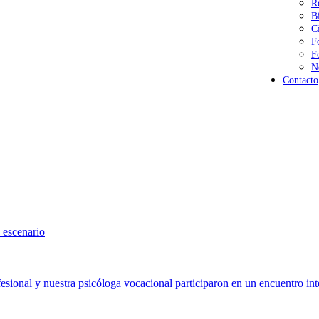
R
B
C
F
F
N
Contacto
 escenario
sional y nuestra psicóloga vocacional participaron en un encuentro int