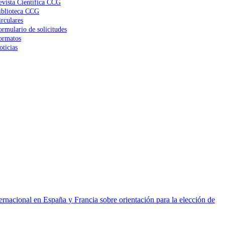
evista Científica CCG
iblioteca CCG
irculares
ormulario de solicitudes
ormatos
oticias
ernacional en España y Francia sobre orientación para la elección de