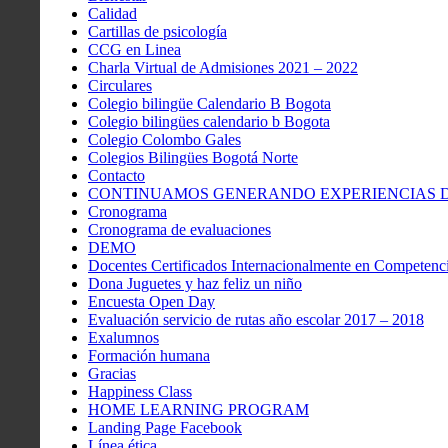
Calidad
Cartillas de psicología
CCG en Linea
Charla Virtual de Admisiones 2021 – 2022
Circulares
Colegio bilingüe Calendario B Bogota
Colegio bilingües calendario b Bogota
Colegio Colombo Gales
Colegios Bilingües Bogotá Norte
Contacto
CONTINUAMOS GENERANDO EXPERIENCIAS DE
Cronograma
Cronograma de evaluaciones
DEMO
Docentes Certificados Internacionalmente en Competenci
Dona Juguetes y haz feliz un niño
Encuesta Open Day
Evaluación servicio de rutas año escolar 2017 – 2018
Exalumnos
Formación humana
Gracias
Happiness Class
HOME LEARNING PROGRAM
Landing Page Facebook
Línea ética