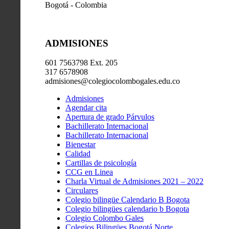
Bogotá - Colombia
ADMISIONES
601 7563798 Ext. 205
317 6578908
admisiones@colegiocolombogales.edu.co
Admisiones
Agendar cita
Apertura de grado Párvulos
Bachillerato Internacional
Bachillerato Internacional
Bienestar
Calidad
Cartillas de psicología
CCG en Linea
Charla Virtual de Admisiones 2021 – 2022
Circulares
Colegio bilingüe Calendario B Bogota
Colegio bilingües calendario b Bogota
Colegio Colombo Gales
Colegios Bilingües Bogotá Norte