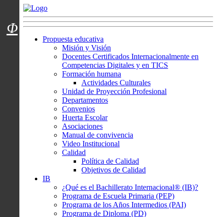
Menú usuarios
Φ
Propuesta educativa
Misión y Visión
Docentes Certificados Internacionalmente en
Competencias Digitales y en TICS
Formación humana
Actividades Culturales
Unidad de Proyección Profesional
Departamentos
Convenios
Huerta Escolar
Asociaciones
Manual de convivencia
Video Institucional
Calidad
Política de Calidad
Objetivos de Calidad
IB
¿Qué es el Bachillerato Internacional® (IB)?
Programa de Escuela Primaria (PEP)
Programa de los Años Intermedios (PAI)
Programa de Diploma (PD)