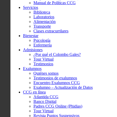
Manual de Políticas CCG
Servicios
Biblioteca
Laboratorios
Alimentación
Transporte
Clases extracurrilares
Bienestar
Psicología
Enfermería
Admisiones
¿Por qué el Colombo Gales?
Tour Virtual
Testimonios
Exalumnos
Quiénes somos
Testimonios de exalumnos
Encuentro Exalumnos CCG
Exalumno – Actualización de Datos
CCG en línea
Atlantida CCG
Banco Digital
Padres CCG Online (Phidias)
Tour Virtual
Revista Puntos Suspensivos