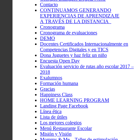
Contacto
CONTINUAMOS GENERANDO
EXPERIENCIAS DE APRENDIZAJE
A TRAVÉS DE LA DISTANCIA
Cronograma
Cronograma de evaluaciones
DEMO
Docentes Certificados Internacionalmente en
Competencias Digitales y en TICS
Dona Juguetes y haz feliz un niño
Encuesta Open Day
Evaluación servicio de rutas año escolar 2017 –
2018
Exalumnos
Formación humana
Gracias
Happiness Class
HOME LEARNING PROGRAM
Landing Page Facebook
Línea ética
Lista de útiles
Los mejores colegios
Menú Restaurante Escolar
Misión y Visión
Mommy & Me – Taller de estimulación