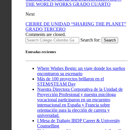
THE WORLD WORKS GRADO CUARTO
Next
CIERRE DE UNIDAD “SHARING THE PLANET”
GRADO TERCERO
Comments are closed.
Search for:
Search
Entradas recientes
Where Wishes Begin: un viaje donde los sueños
encontraron su escenario
Más de 100 proyectos brillaron en el
STEM/STEAM Day
Nuestra Directora Corporativa de la Unidad de
Proyección Profesional y nuestra psicóloga
vocacional participaron en un encuentro
internacional en España y Francia sobre
orientación para la elección de carrera y
universidad.
I Mesa de Trabajo IBDP Career & University
Counselling