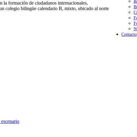
R
 la formación de ciudadanos internacionales,
B
n colegio bilingüe calendario B, mixto, ubicado al norte
C
F
F
N
Contacto
 escenario