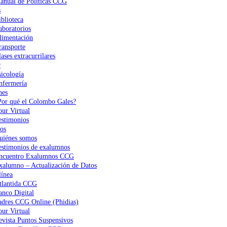
anual de Políticas CCG
s
iblioteca
aboratorios
limentación
ransporte
ases extracurrilares
r
sicología
nfermería
nes
Por qué el Colombo Gales?
our Virtual
estimonios
os
uiénes somos
estimonios de exalumnos
ncuentro Exalumnos CCG
xalumno – Actualización de Datos
ínea
tlantida CCG
anco Digital
adres CCG Online (Phidias)
our Virtual
evista Puntos Suspensivos