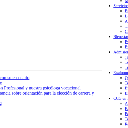
M
Servicio
B
L
A
T
Cl
Bienesta
P
E
Admisio
¿
T
T
Exalumn
ron su escenario
Q
y
T
n Profesional y nuestra psicóloga vocacional
E
ancia sobre orientación para la elección de carrera y
E
CCG en l
g
A
B
P
T
R