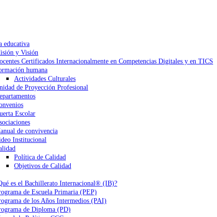
a educativa
isión y Visión
ocentes Certificados Internacionalmente en Competencias Digitales y en TICS
ormación humana
Actividades Culturales
nidad de Proyección Profesional
epartamentos
onvenios
uerta Escolar
sociaciones
anual de convivencia
ideo Institucional
alidad
Política de Calidad
Objetivos de Calidad
Qué es el Bachillerato Internacional® (IB)?
rograma de Escuela Primaria (PEP)
rograma de los Años Intermedios (PAI)
rograma de Diploma (PD)