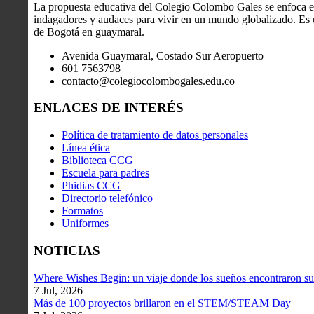
La propuesta educativa del Colegio Colombo Gales se enfoca en
indagadores y audaces para vivir en un mundo globalizado. Es u
de Bogotá en guaymaral.
Avenida Guaymaral, Costado Sur Aeropuerto
601 7563798
contacto@colegiocolombogales.edu.co
ENLACES DE INTERÉS
Política de tratamiento de datos personales
Línea ética
Biblioteca CCG
Escuela para padres
Phidias CCG
Directorio telefónico
Formatos
Uniformes
NOTICIAS
Where Wishes Begin: un viaje donde los sueños encontraron su
7 Jul, 2026
Más de 100 proyectos brillaron en el STEM/STEAM Day