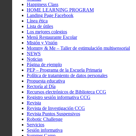
Happiness Class
HOME LEARNING PROGRAM
Landing Page Facebook
Línea ética
Lista de útiles
Los mejores colegios
Menú Restaurante Escolar
Misión y Visión
Mommy & Me – Taller de estimulación multisensorial
NEWS
Noticias
Página de ejemplo
PEP – Programa de la Escuela Primaria
Política de tratamiento de datos personales
Propuesta educativa
Rectoría al Día
Recursos electrónicos de Biblioteca CCG
Registro sesión informativa CCG
Revista
Revista de Investigación CCG
Revista Puntos Suspensivos
Robotic Challenge
Servicios
Sesión informativa
Summer Camp