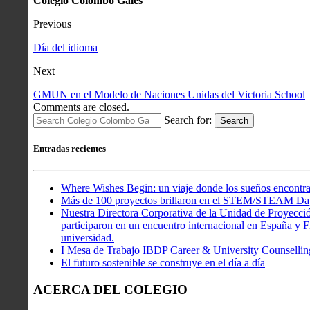
Colegio Colombo Gales
Previous
Día del idioma
Next
GMUN en el Modelo de Naciones Unidas del Victoria School
Comments are closed.
Search for:
Search
Entradas recientes
Where Wishes Begin: un viaje donde los sueños encontra
Más de 100 proyectos brillaron en el STEM/STEAM Da
Nuestra Directora Corporativa de la Unidad de Proyecció
participaron en un encuentro internacional en España y Fr
universidad.
I Mesa de Trabajo IBDP Career & University Counsellin
El futuro sostenible se construye en el día a día
ACERCA DEL COLEGIO