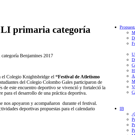
LI primaria categoría
Propuest
M
D
F
U
a categoría Benjamines 2017
D
C
H
A
en el Colegio Knightsbridge el
“Festival de Atletismo
M
estudiantes del Colegio Colombo Gales participaron de
V
 de este encuentro deportivo se vivenció y fortaleció la
C
re para el desarrollo de una práctica deportiva.
ue nos apoyaron y acompañaron durante el festival.
tividades deportivas propuestas para el calendario
IB
¿
P
P
P