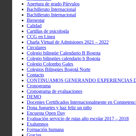
Apertura de grado Párvulos
Bachillerato Internacional
Bachillerato Internacional
Bienestar
Calidad
Cartillas de psicología
CCG en Linea
Charla Virtual de Admisiones 2021 – 2022
Circulares
Colegio bilingüe Calendario B Bogota
Colegio bilingües calendario b Bogota
Colegio Colombo Gales
Colegios Bilingües Bogotá Norte
Contacto
CONTINUAMOS GENERANDO EXPERIENCIAS DE
Cronograma
Cronograma de evaluaciones
DEMO
Docentes Certificados Internacionalmente en Competenci
Dona Juguetes y haz feliz un niño
Encuesta Open Day
Evaluación servicio de rutas año escolar 2017 – 2018
Exalumnos
Formación humana
Gracias