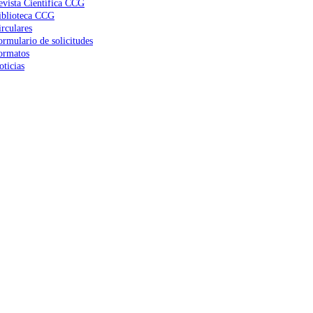
evista Científica CCG
iblioteca CCG
irculares
ormulario de solicitudes
ormatos
oticias