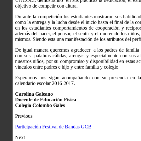
UNCOLI, demostrando en sus prácticas la dedicación, el esfue
objetivo de competir con altura.
Durante la competición los estudiantes mostraron sus habilida
como la entrega y la lucha desde el inicio hasta el final de la c
en los estudiantes comportamientos de cooperación y recipro
además del hacer, el pensar, el sentir y el querer de los niño
mismos. Siendo esta una manifestación de los atributos del perfi
De igual manera queremos agradecer a los padres de familia
con sus palabras cálidas, arengas y especialmente con sus a
nuestros niños, por su compromiso y disponibilidad en estas act
vínculos entre padres e hijo y entre familia y colegio.
Esperamos nos sigan acompañando con su presencia en las d
calendario escolar 2016-2017.
Carolina Galeano
Docente de Educación Física
Colegio Colombo Gales
Previous
Participación Festival de Bandas GCB
Next