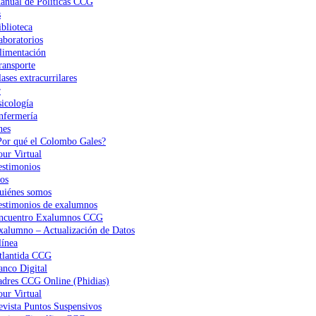
anual de Políticas CCG
s
iblioteca
aboratorios
limentación
ransporte
ases extracurrilares
r
sicología
nfermería
nes
Por qué el Colombo Gales?
our Virtual
estimonios
os
uiénes somos
estimonios de exalumnos
ncuentro Exalumnos CCG
xalumno – Actualización de Datos
ínea
tlantida CCG
anco Digital
adres CCG Online (Phidias)
our Virtual
evista Puntos Suspensivos