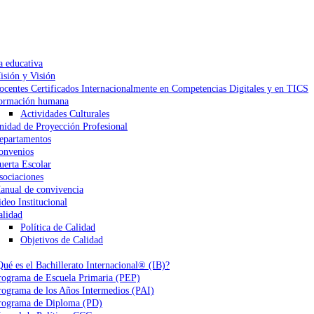
a educativa
isión y Visión
ocentes Certificados Internacionalmente en Competencias Digitales y en TICS
ormación humana
Actividades Culturales
nidad de Proyección Profesional
epartamentos
onvenios
uerta Escolar
sociaciones
anual de convivencia
ideo Institucional
alidad
Política de Calidad
Objetivos de Calidad
Qué es el Bachillerato Internacional® (IB)?
rograma de Escuela Primaria (PEP)
rograma de los Años Intermedios (PAI)
rograma de Diploma (PD)