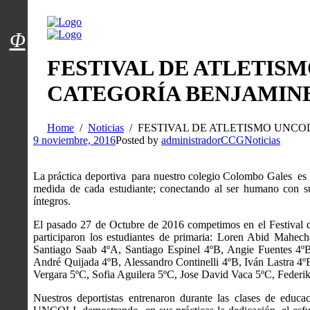
Menú usuarios
Φ
FESTIVAL DE ATLETIS
CATEGORÍA BENJAMIN
Home
Noticias
FESTIVAL DE ATLETISMO UNCO
9 noviembre, 2016
Posted by
administradorCCG
Noticias
La práctica deportiva para nuestro colegio Colombo Gales es u
medida de cada estudiante; conectando al ser humano con su
íntegros.
El pasado 27 de Octubre de 2016 competimos en el Festival
participaron los estudiantes de primaria: Loren Abid Mahe
Santiago Saab 4ºA, Santiago Espinel 4ºB, Angie Fuentes 4
André Quijada 4ºB, Alessandro Continelli 4ºB, Iván Lastra 4º
Vergara 5ºC, Sofia Aguilera 5ºC, Jose David Vaca 5ºC, Feder
Nuestros deportistas entrenaron durante las clases de educa