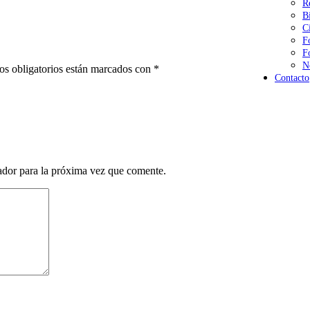
R
B
C
F
F
N
s obligatorios están marcados con
*
Contacto
ador para la próxima vez que comente.