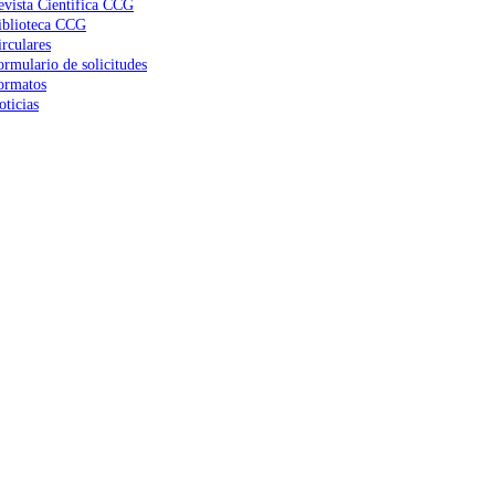
evista Científica CCG
iblioteca CCG
irculares
ormulario de solicitudes
ormatos
oticias