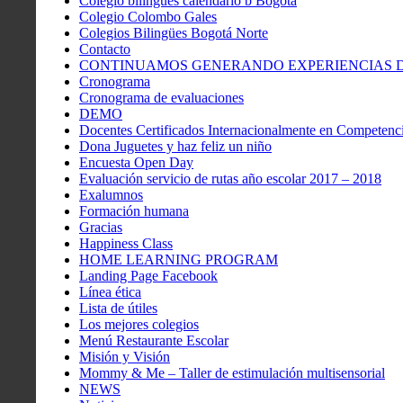
Colegio bilingües calendario b Bogota
Colegio Colombo Gales
Colegios Bilingües Bogotá Norte
Contacto
CONTINUAMOS GENERANDO EXPERIENCIAS DE
Cronograma
Cronograma de evaluaciones
DEMO
Docentes Certificados Internacionalmente en Competenci
Dona Juguetes y haz feliz un niño
Encuesta Open Day
Evaluación servicio de rutas año escolar 2017 – 2018
Exalumnos
Formación humana
Gracias
Happiness Class
HOME LEARNING PROGRAM
Landing Page Facebook
Línea ética
Lista de útiles
Los mejores colegios
Menú Restaurante Escolar
Misión y Visión
Mommy & Me – Taller de estimulación multisensorial
NEWS