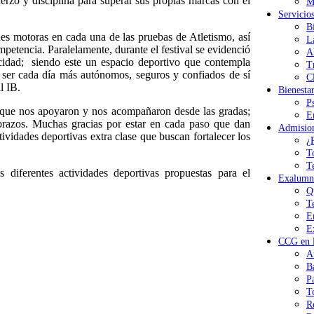
rzo y disciplina para superar sus propias marcas con el
M
Servicio
B
des motoras en cada una de las pruebas de Atletismo, así
L
ompetencia. Paralelamente, durante el festival se evidenció
A
cidad; siendo este un espacio deportivo que contempla
T
s, ser cada día más autónomos, seguros y confiados de sí
Cl
l IB.
Bienesta
P
 que nos apoyaron y nos acompañaron desde las gradas;
E
brazos. Muchas gracias por estar en cada paso que dan
Admisio
ividades deportivas extra clase que buscan fortalecer los
¿
T
T
iferentes actividades deportivas propuestas para el
Exalumn
Q
T
E
E
CCG en l
A
B
P
T
R