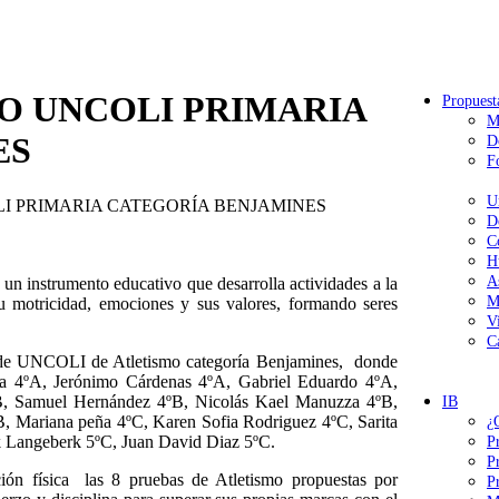
MO UNCOLI PRIMARIA
Propuest
M
ES
D
F
U
LI PRIMARIA CATEGORÍA BENJAMINES
D
C
H
A
n instrumento educativo que desarrolla actividades a la
M
 motricidad, emociones y sus valores, formando seres
V
C
 de UNCOLI de Atletismo categoría Benjamines, donde
cha 4ºA, Jerónimo Cárdenas 4ºA, Gabriel Eduardo 4ºA,
ºB, Samuel Hernández 4ºB, Nicolás Kael Manuzza 4ºB,
IB
B, Mariana peña 4ºC, Karen Sofia Rodriguez 4ºC, Sarita
¿
ik Langeberk 5ºC, Juan David Diaz 5ºC.
P
P
ción física las 8 pruebas de Atletismo propuestas por
P