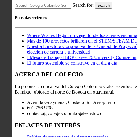
Search for:
Search
Entradas recientes
Where Wishes Begin: un viaje donde los sueños encontra
Más de 100 proyectos brillaron en el STEM/STEAM Da
Nuestra Directora Corporativa de la Unidad de Proyección
elección de carrera y universidad.
I Mesa de Trabajo IBDP Career & University Counsellin
El futuro sostenible se construye en el día a día
ACERCA DEL COLEGIO
La propuesta educativa del Colegio Colombo Gales se enfoca en
B, mixto, ubicado al norte de Bogotá en guaymaral.
Avenida Guaymaral, Costado Sur Aeropuerto
601 7563798
contacto@colegiocolombogales.edu.co
ENLACES DE INTERÉS