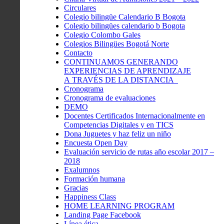
Circulares
Colegio bilingüe Calendario B Bogota
Colegio bilingües calendario b Bogota
Colegio Colombo Gales
Colegios Bilingües Bogotá Norte
Contacto
CONTINUAMOS GENERANDO
EXPERIENCIAS DE APRENDIZAJE
A TRAVÉS DE LA DISTANCIA
Cronograma
Cronograma de evaluaciones
DEMO
Docentes Certificados Internacionalmente en
Competencias Digitales y en TICS
Dona Juguetes y haz feliz un niño
Encuesta Open Day
Evaluación servicio de rutas año escolar 2017 –
2018
Exalumnos
Formación humana
Gracias
Happiness Class
HOME LEARNING PROGRAM
Landing Page Facebook
Línea ética