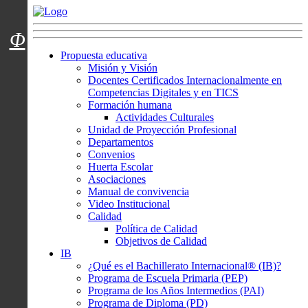
Menú usuarios
Φ
Propuesta educativa
Misión y Visión
Docentes Certificados Internacionalmente en
Competencias Digitales y en TICS
Formación humana
Actividades Culturales
Unidad de Proyección Profesional
Departamentos
Convenios
Huerta Escolar
Asociaciones
Manual de convivencia
Video Institucional
Calidad
Política de Calidad
Objetivos de Calidad
IB
¿Qué es el Bachillerato Internacional® (IB)?
Programa de Escuela Primaria (PEP)
Programa de los Años Intermedios (PAI)
Programa de Diploma (PD)