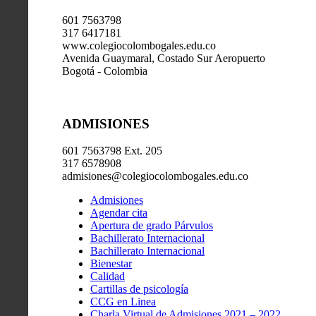
601 7563798
317 6417181
www.colegiocolombogales.edu.co
Avenida Guaymaral, Costado Sur Aeropuerto
Bogotá - Colombia
ADMISIONES
601 7563798 Ext. 205
317 6578908
admisiones@colegiocolombogales.edu.co
Admisiones
Agendar cita
Apertura de grado Párvulos
Bachillerato Internacional
Bachillerato Internacional
Bienestar
Calidad
Cartillas de psicología
CCG en Linea
Charla Virtual de Admisiones 2021 – 2022