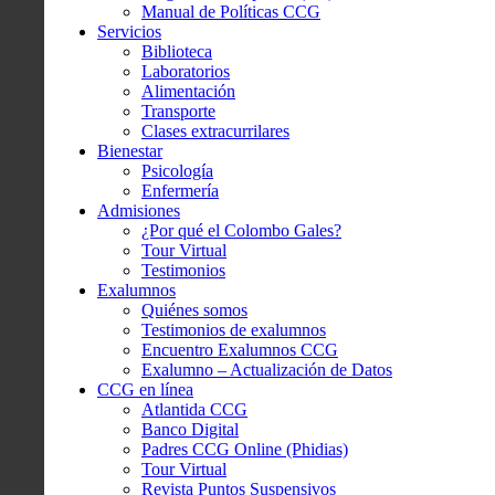
Manual de Políticas CCG
Servicios
Biblioteca
Laboratorios
Alimentación
Transporte
Clases extracurrilares
Bienestar
Psicología
Enfermería
Admisiones
¿Por qué el Colombo Gales?
Tour Virtual
Testimonios
Exalumnos
Quiénes somos
Testimonios de exalumnos
Encuentro Exalumnos CCG
Exalumno – Actualización de Datos
CCG en línea
Atlantida CCG
Banco Digital
Padres CCG Online (Phidias)
Tour Virtual
Revista Puntos Suspensivos