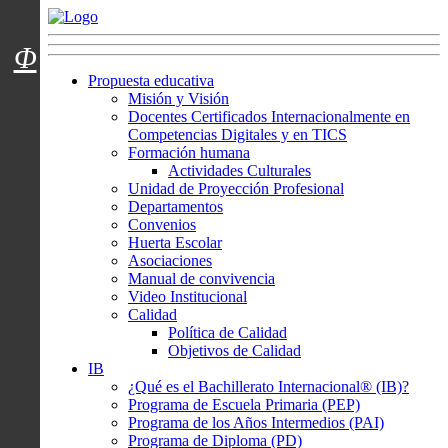
Menú usuarios
Φ
Propuesta educativa
Misión y Visión
Docentes Certificados Internacionalmente en
Competencias Digitales y en TICS
Formación humana
Actividades Culturales
Unidad de Proyección Profesional
Departamentos
Convenios
Huerta Escolar
Asociaciones
Manual de convivencia
Video Institucional
Calidad
Política de Calidad
Objetivos de Calidad
IB
¿Qué es el Bachillerato Internacional® (IB)?
Programa de Escuela Primaria (PEP)
Programa de los Años Intermedios (PAI)
Programa de Diploma (PD)