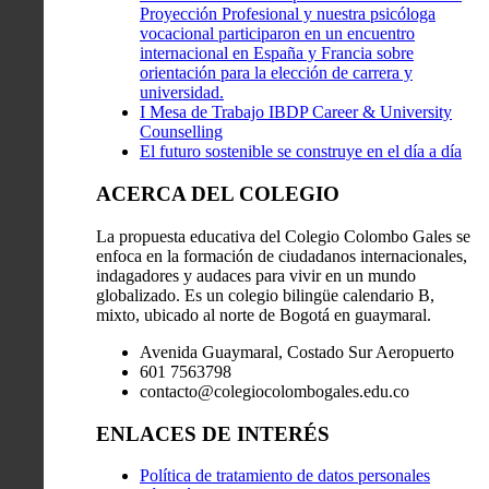
Proyección Profesional y nuestra psicóloga
vocacional participaron en un encuentro
internacional en España y Francia sobre
orientación para la elección de carrera y
universidad.
I Mesa de Trabajo IBDP Career & University
Counselling
El futuro sostenible se construye en el día a día
ACERCA DEL COLEGIO
La propuesta educativa del Colegio Colombo Gales se
enfoca en la formación de ciudadanos internacionales,
indagadores y audaces para vivir en un mundo
globalizado. Es un colegio bilingüe calendario B,
mixto, ubicado al norte de Bogotá en guaymaral.
Avenida Guaymaral, Costado Sur Aeropuerto
601 7563798
contacto@colegiocolombogales.edu.co
ENLACES DE INTERÉS
Política de tratamiento de datos personales