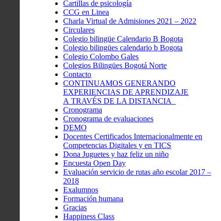
Cartillas de psicología
CCG en Linea
Charla Virtual de Admisiones 2021 – 2022
Circulares
Colegio bilingüe Calendario B Bogota
Colegio bilingües calendario b Bogota
Colegio Colombo Gales
Colegios Bilingües Bogotá Norte
Contacto
CONTINUAMOS GENERANDO
EXPERIENCIAS DE APRENDIZAJE
A TRAVÉS DE LA DISTANCIA
Cronograma
Cronograma de evaluaciones
DEMO
Docentes Certificados Internacionalmente en
Competencias Digitales y en TICS
Dona Juguetes y haz feliz un niño
Encuesta Open Day
Evaluación servicio de rutas año escolar 2017 –
2018
Exalumnos
Formación humana
Gracias
Happiness Class