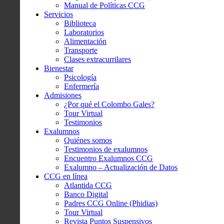
Manual de Políticas CCG
Servicios
Biblioteca
Laboratorios
Alimentación
Transporte
Clases extracurrilares
Bienestar
Psicología
Enfermería
Admisiones
¿Por qué el Colombo Gales?
Tour Virtual
Testimonios
Exalumnos
Quiénes somos
Testimonios de exalumnos
Encuentro Exalumnos CCG
Exalumno – Actualización de Datos
CCG en línea
Atlantida CCG
Banco Digital
Padres CCG Online (Phidias)
Tour Virtual
Revista Puntos Suspensivos