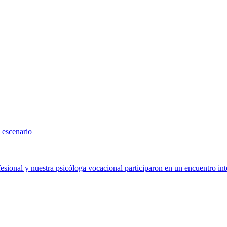
 escenario
sional y nuestra psicóloga vocacional participaron en un encuentro int