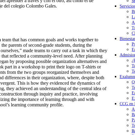
del aprender a través y con el otro, así como el de
M
aje del colegio Colombo Gales.
Servicio
B
L
A
T
Cl
Bienesta
a team that has common goals and works together to
P
the parents of second-grade students, during the
E
ourselves,” made teams to carry out a task in which they
Admisio
e that reflected a community-level need. After planning
¿
began by proposing possible organization alternatives and
T
ok part in a workshop to print their logo on T-shirts or
T
rents from the two groups reorganized themselves and
Exalumn
and differences in their organization, where, despite both
Q
divergent. This is how they evidenced the dynamics of
T
ng, they achieved an understanding of the central idea of
E
e construction through inquiry and practice, involving
E
gnizing the importance of learning through and with
CCG en l
hool’s learning community profile.
A
B
P
T
R