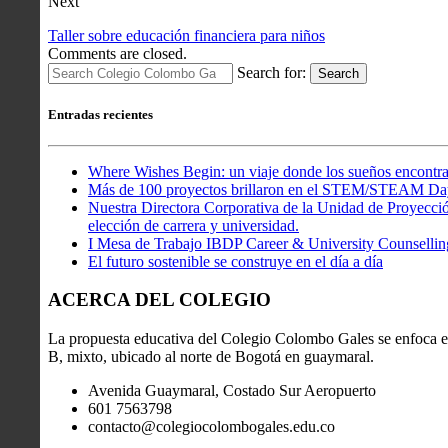
Next
Taller sobre educación financiera para niños
Comments are closed.
Search for:
Search
Entradas recientes
Where Wishes Begin: un viaje donde los sueños encontra
Más de 100 proyectos brillaron en el STEM/STEAM Da
Nuestra Directora Corporativa de la Unidad de Proyección
elección de carrera y universidad.
I Mesa de Trabajo IBDP Career & University Counsellin
El futuro sostenible se construye en el día a día
ACERCA DEL COLEGIO
La propuesta educativa del Colegio Colombo Gales se enfoca en
B, mixto, ubicado al norte de Bogotá en guaymaral.
Avenida Guaymaral, Costado Sur Aeropuerto
601 7563798
contacto@colegiocolombogales.edu.co