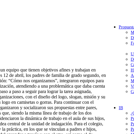
Propuest
M
D
F
U
D
C
un equipo que tienen objetivos afines y trabajan en
H
s 12 de abril, los padres de familia de grado segundo, en
A
ación: “Cómo nos organizamos”, integraron equipos para
M
anización, atendiendo a una problemática que daba cuenta
V
aso a paso a seguir para lograr la tarea asignada,
C
anizaciones, con el diseño del logo, slogan, misión y su
u logo en camisetas o gorras. Para continuar con el
rganizaron y socializaron sus propuestas entre pares,
IB
s que, siendo la misma línea de trabajo de los dos
¿
denciaron la dinámica de trabajo en el aula de sus hijos,
P
dea central de la unidad de indagación. Para el colegio,
P
la práctica, en los que se vinculan a padres e hijos,
P