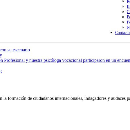
R
B
C
F
F
N
Contacto
ron su escenario
y
 Profesional y nuestra psicóloga vocacional participaron en un encuent
g
 la formación de ciudadanos internacionales, indagadores y audaces pa