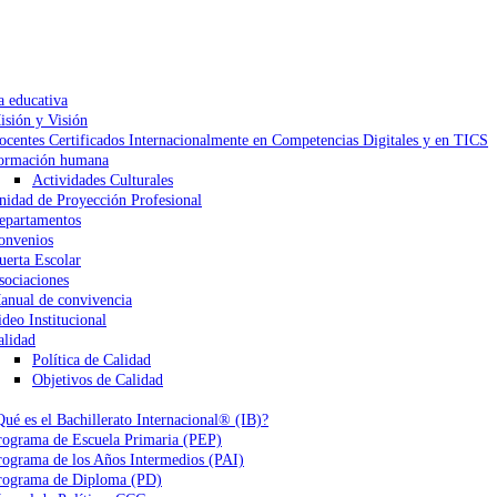
a educativa
isión y Visión
ocentes Certificados Internacionalmente en Competencias Digitales y en TICS
ormación humana
Actividades Culturales
nidad de Proyección Profesional
epartamentos
onvenios
uerta Escolar
sociaciones
anual de convivencia
ideo Institucional
alidad
Política de Calidad
Objetivos de Calidad
Qué es el Bachillerato Internacional® (IB)?
rograma de Escuela Primaria (PEP)
rograma de los Años Intermedios (PAI)
rograma de Diploma (PD)