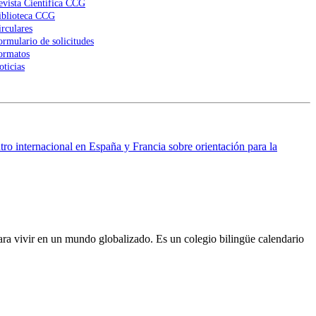
evista Científica CCG
iblioteca CCG
irculares
ormulario de solicitudes
ormatos
oticias
ro internacional en España y Francia sobre orientación para la
ra vivir en un mundo globalizado. Es un colegio bilingüe calendario