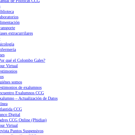
anual de Políticas CCG
s
iblioteca
aboratorios
limentación
ransporte
ases extracurrilares
r
sicología
nfermería
nes
Por qué el Colombo Gales?
our Virtual
estimonios
os
uiénes somos
estimonios de exalumnos
ncuentro Exalumnos CCG
xalumno – Actualización de Datos
ínea
tlantida CCG
anco Digital
adres CCG Online (Phidias)
our Virtual
evista Puntos Suspensivos