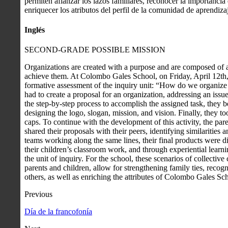
permiten afianzar los lazos familiares, reconocer la importancia 
enriquecer los atributos del perfil de la comunidad de aprendiz
Inglés
SECOND-GRADE POSSIBLE MISSION
Organizations are created with a purpose and are composed of 
achieve them. At Colombo Gales School, on Friday, April 12th, 
formative assessment of the inquiry unit: “How do we organize 
had to create a proposal for an organization, addressing an issu
the step-by-step process to accomplish the assigned task, they 
designing the logo, slogan, mission, and vision. Finally, they to
caps. To continue with the development of this activity, the pa
shared their proposals with their peers, identifying similarities 
teams working along the same lines, their final products were 
their children’s classroom work, and through experiential learni
the unit of inquiry. For the school, these scenarios of collectiv
parents and children, allow for strengthening family ties, reco
others, as well as enriching the attributes of Colombo Gales Sc
Previous
Día de la francofonía