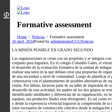
Menú usuarios
Φ
Formative assessment
Home
Noticias
Formative assessment
26 abril, 2024
Posted by
administradorCCG
Noticias
LA MISIÓN POSIBLE EN GRADO SEGUNDO
Las organizaciones se crean con un propósito y se integran con 
conjunto para lograrlos. En el colegio Colombo Gales, el vierne
el desarrollo de la evaluación formativa de la unidad de indag
realizar una tarea en la que debían crear una propuesta de org
de una necesidad a nivel de comunidad. Luego de planificar el p
comenzaron con el planteamiento de posibles alternativas de org
visión. Por último, hicieron parte de un taller de impresión de s
desarrollo de esta actividad, los padres de los dos grupos se reo
identificando similitudes y diferencias de su organización, en la
equipos, sus productos finales eran divergentes. Es así como evi
y desde la experiencia vivencial lograron la comprensión de la i
estos escenarios de construcción colectiva desde la indagación y 