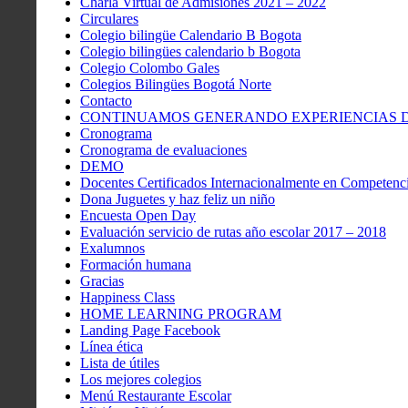
Charla Virtual de Admisiones 2021 – 2022
Circulares
Colegio bilingüe Calendario B Bogota
Colegio bilingües calendario b Bogota
Colegio Colombo Gales
Colegios Bilingües Bogotá Norte
Contacto
CONTINUAMOS GENERANDO EXPERIENCIAS DE
Cronograma
Cronograma de evaluaciones
DEMO
Docentes Certificados Internacionalmente en Competenci
Dona Juguetes y haz feliz un niño
Encuesta Open Day
Evaluación servicio de rutas año escolar 2017 – 2018
Exalumnos
Formación humana
Gracias
Happiness Class
HOME LEARNING PROGRAM
Landing Page Facebook
Línea ética
Lista de útiles
Los mejores colegios
Menú Restaurante Escolar