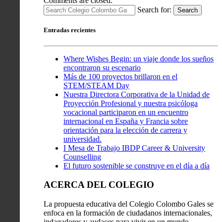
Comments are closed.
Search for:
Search
Entradas recientes
Where Wishes Begin: un viaje donde los sueños
encontraron su escenario
Más de 100 proyectos brillaron en el
STEM/STEAM Day
Nuestra Directora Corporativa de la Unidad de
Proyección Profesional y nuestra psicóloga
vocacional participaron en un encuentro
internacional en España y Francia sobre
orientación para la elección de carrera y
universidad.
I Mesa de Trabajo IBDP Career & University
Counselling
El futuro sostenible se construye en el día a día
ACERCA DEL COLEGIO
La propuesta educativa del Colegio Colombo Gales se
enfoca en la formación de ciudadanos internacionales,
indagadores y audaces para vivir en un mundo