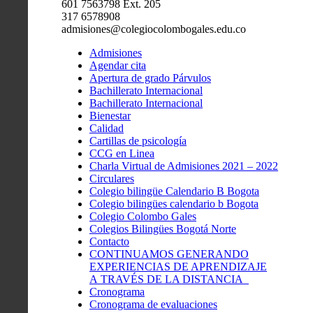
601 7563798 Ext. 205
317 6578908
admisiones@colegiocolombogales.edu.co
Admisiones
Agendar cita
Apertura de grado Párvulos
Bachillerato Internacional
Bachillerato Internacional
Bienestar
Calidad
Cartillas de psicología
CCG en Linea
Charla Virtual de Admisiones 2021 – 2022
Circulares
Colegio bilingüe Calendario B Bogota
Colegio bilingües calendario b Bogota
Colegio Colombo Gales
Colegios Bilingües Bogotá Norte
Contacto
CONTINUAMOS GENERANDO
EXPERIENCIAS DE APRENDIZAJE
A TRAVÉS DE LA DISTANCIA
Cronograma
Cronograma de evaluaciones