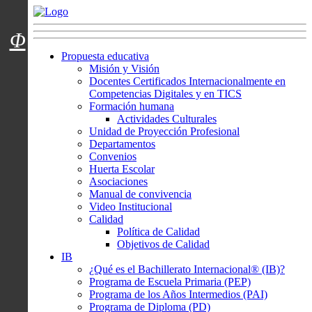
Menú usuarios
Φ
Propuesta educativa
Misión y Visión
Docentes Certificados Internacionalmente en
Competencias Digitales y en TICS
Formación humana
Actividades Culturales
Unidad de Proyección Profesional
Departamentos
Convenios
Huerta Escolar
Asociaciones
Manual de convivencia
Video Institucional
Calidad
Política de Calidad
Objetivos de Calidad
IB
¿Qué es el Bachillerato Internacional® (IB)?
Programa de Escuela Primaria (PEP)
Programa de los Años Intermedios (PAI)
Programa de Diploma (PD)