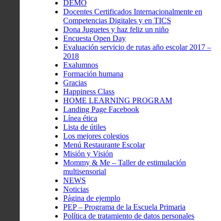
DEMO
Docentes Certificados Internacionalmente en
Competencias Digitales y en TICS
Dona Juguetes y haz feliz un niño
Encuesta Open Day
Evaluación servicio de rutas año escolar 2017 –
2018
Exalumnos
Formación humana
Gracias
Happiness Class
HOME LEARNING PROGRAM
Landing Page Facebook
Línea ética
Lista de útiles
Los mejores colegios
Menú Restaurante Escolar
Misión y Visión
Mommy & Me – Taller de estimulación
multisensorial
NEWS
Noticias
Página de ejemplo
PEP – Programa de la Escuela Primaria
Política de tratamiento de datos personales