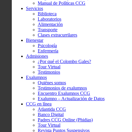
Manual de Políticas CCG
Servicios
Biblioteca
Laboratorios
Alimentación
Transporte
Clases extracurrilares
Bienestar
Psicología
Enfermería
Admisiones
¿Por qué el Colombo Gales?
Tour Virtual
Testimonios
Exalumnos
Quiénes somos
Testimonios de exalumnos
Encuentro Exalumnos CCG
Exalumno – Actualización de Datos
CCG en línea
Atlantida CCG
Banco Digital
Padres CCG Online (Phidias)
Tour Virtual
Revista Puntos Suspensivos