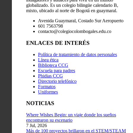
globalizado. Es un colegio bilingüe calendario B,
mixto, ubicado al norte de Bogotá en guaymaral.
Avenida Guaymaral, Costado Sur Aeropuerto
601 7563798
contacto@colegiocolombogales.edu.co
ENLACES DE INTERÉS
Política de tratamiento de datos personales
Línea ética
Biblioteca CCG
Escuela para padres
Phidias CCG
Directorio telefónico
Formatos
Uniformes
NOTICIAS
Where Wishes Begin: un viaje donde los sueños
encontraron su escenario
7 Jul, 2026
Más de 100 proyectos brillaron en el STEM/STEAM