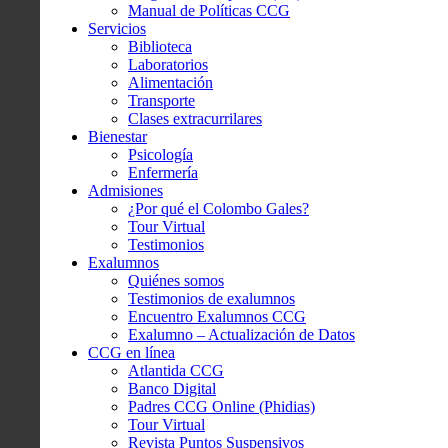
Manual de Políticas CCG
Servicios
Biblioteca
Laboratorios
Alimentación
Transporte
Clases extracurrilares
Bienestar
Psicología
Enfermería
Admisiones
¿Por qué el Colombo Gales?
Tour Virtual
Testimonios
Exalumnos
Quiénes somos
Testimonios de exalumnos
Encuentro Exalumnos CCG
Exalumno – Actualización de Datos
CCG en línea
Atlantida CCG
Banco Digital
Padres CCG Online (Phidias)
Tour Virtual
Revista Puntos Suspensivos