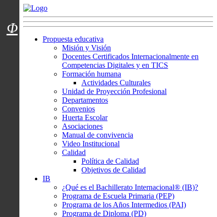
Menú usuarios
Φ
Propuesta educativa
Misión y Visión
Docentes Certificados Internacionalmente en
Competencias Digitales y en TICS
Formación humana
Actividades Culturales
Unidad de Proyección Profesional
Departamentos
Convenios
Huerta Escolar
Asociaciones
Manual de convivencia
Video Institucional
Calidad
Política de Calidad
Objetivos de Calidad
IB
¿Qué es el Bachillerato Internacional® (IB)?
Programa de Escuela Primaria (PEP)
Programa de los Años Intermedios (PAI)
Programa de Diploma (PD)