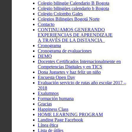
Colegio bilingüe Calendario B Bogota
Colegio bilingües calendario b Bogota
Colegio Colombo Gales
Colegios Bilingües Bogotá Norte
Contacto
CONTINUAMOS GENERANDO
EXPERIENCIAS DE APRENDIZAJE
A TRAVÉS DE LA DISTANCIA
Cronograma
Cronograma de evaluaciones
DEMO
Docentes Certificados Internacionalmente en
Competencias Digitales y en TICS
Dona Juguetes y haz feliz un niño
Encuesta Open Day
Evaluación servicio de rutas año escolar 2017 –
2018
Exalumnos
Formación humana
Gracias
Happiness Class
HOME LEARNING PROGRAM
Landing Page Facebook
Línea ética
Lista de útiles