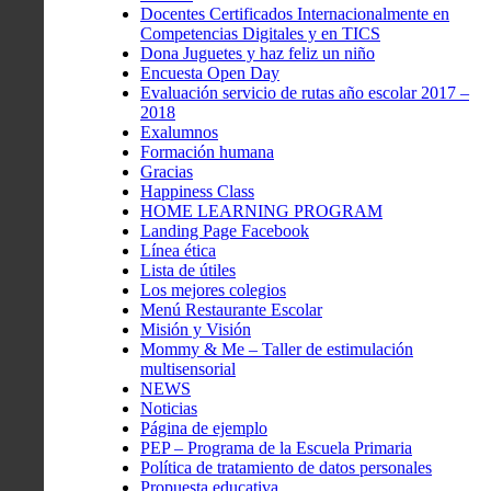
Docentes Certificados Internacionalmente en
Competencias Digitales y en TICS
Dona Juguetes y haz feliz un niño
Encuesta Open Day
Evaluación servicio de rutas año escolar 2017 –
2018
Exalumnos
Formación humana
Gracias
Happiness Class
HOME LEARNING PROGRAM
Landing Page Facebook
Línea ética
Lista de útiles
Los mejores colegios
Menú Restaurante Escolar
Misión y Visión
Mommy & Me – Taller de estimulación
multisensorial
NEWS
Noticias
Página de ejemplo
PEP – Programa de la Escuela Primaria
Política de tratamiento de datos personales
Propuesta educativa