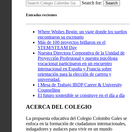
Search for:
Search
Entradas recientes
Where Wishes Begin: un viaje donde los sueños
encontraron su escenario
Más de 100 proyectos brillaron en el
STEM/STEAM Day
Nuestra Directora Corporativa de la Unidad de
Proyección Profesional y nuestra psicóloga
vocacional participaron en un encuentro
internacional en España y Francia sobre
orientación para la elección de carrera y
universidad.
I Mesa de Trabajo IBDP Career & University
Counselling
El futuro sostenible se construye en el día a día
ACERCA DEL COLEGIO
La propuesta educativa del Colegio Colombo Gales se
enfoca en la formación de ciudadanos internacionales,
indagadores y audaces para vivir en un mundo