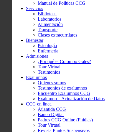
Manual de Políticas CCG
Servicios
Biblioteca
Laboratorios
Alimentación
Transporte
Clases extracurrilares
Bienestar
Psicología
Enfermería
Admisiones
¿Por qué el Colombo Gales?
Tour Virtual
Testimonios
Exalumnos
Quiénes somos
Testimonios de exalumnos
Encuentro Exalumnos CCG
Exalumno – Actualización de Datos
CCG en línea
Atlantida CCG
Banco Digital
Padres CCG Online (Phidias)
Tour Virtual
Revista Puntos Suspensivos