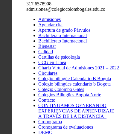
317 6578908
admisiones@colegiocolombogales.edu.co
Admisiones
Agendar cita
Apertura de grado Párvulos
Bachillerato Internacional
Bachillerato Internacional
Bienestar
Calidad
Cartillas de psicología
CCG en Linea
Charla Virtual de Admisiones 2021 – 2022
Circulares
Colegio bilingüe Calendario B Bogota
Colegio bilingües calendario b Bogota
Colegio Colombo Gales
Colegios Bilingües Bogotá Norte
Contacto
CONTINUAMOS GENERANDO
EXPERIENCIAS DE APRENDIZAJE
A TRAVÉS DE LA DISTANCIA
Cronograma
Cronograma de evaluaciones
DEMO