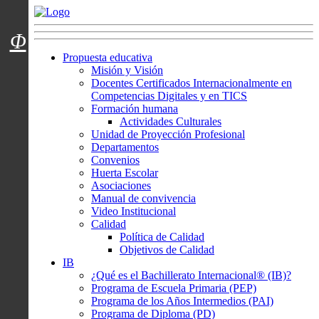
Menú usuarios
Φ
Propuesta educativa
Misión y Visión
Docentes Certificados Internacionalmente en
Competencias Digitales y en TICS
Formación humana
Actividades Culturales
Unidad de Proyección Profesional
Departamentos
Convenios
Huerta Escolar
Asociaciones
Manual de convivencia
Video Institucional
Calidad
Política de Calidad
Objetivos de Calidad
IB
¿Qué es el Bachillerato Internacional® (IB)?
Programa de Escuela Primaria (PEP)
Programa de los Años Intermedios (PAI)
Programa de Diploma (PD)