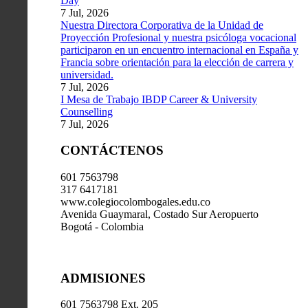
Day
7 Jul, 2026
Nuestra Directora Corporativa de la Unidad de
Proyección Profesional y nuestra psicóloga vocacional
participaron en un encuentro internacional en España y
Francia sobre orientación para la elección de carrera y
universidad.
7 Jul, 2026
I Mesa de Trabajo IBDP Career & University
Counselling
7 Jul, 2026
CONTÁCTENOS
601 7563798
317 6417181
www.colegiocolombogales.edu.co
Avenida Guaymaral, Costado Sur Aeropuerto
Bogotá - Colombia
ADMISIONES
601 7563798 Ext. 205