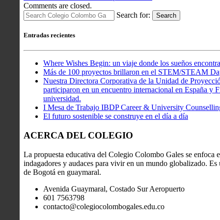
Comments are closed.
Search for:
Search
Entradas recientes
Where Wishes Begin: un viaje donde los sueños encontra
Más de 100 proyectos brillaron en el STEM/STEAM Da
Nuestra Directora Corporativa de la Unidad de Proyecció
participaron en un encuentro internacional en España y Fr
universidad.
I Mesa de Trabajo IBDP Career & University Counsellin
El futuro sostenible se construye en el día a día
ACERCA DEL COLEGIO
La propuesta educativa del Colegio Colombo Gales se enfoca en
indagadores y audaces para vivir en un mundo globalizado. Es u
de Bogotá en guaymaral.
Avenida Guaymaral, Costado Sur Aeropuerto
601 7563798
contacto@colegiocolombogales.edu.co