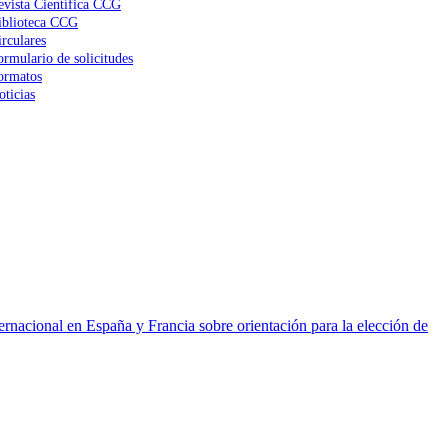
evista Científica CCG
iblioteca CCG
irculares
ormulario de solicitudes
ormatos
oticias
ernacional en España y Francia sobre orientación para la elección de