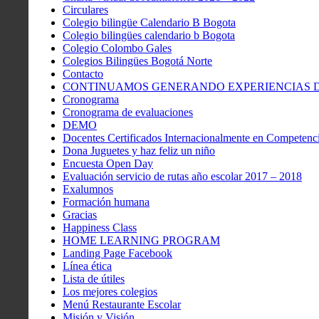
Circulares
Colegio bilingüe Calendario B Bogota
Colegio bilingües calendario b Bogota
Colegio Colombo Gales
Colegios Bilingües Bogotá Norte
Contacto
CONTINUAMOS GENERANDO EXPERIENCIAS DE
Cronograma
Cronograma de evaluaciones
DEMO
Docentes Certificados Internacionalmente en Competenci
Dona Juguetes y haz feliz un niño
Encuesta Open Day
Evaluación servicio de rutas año escolar 2017 – 2018
Exalumnos
Formación humana
Gracias
Happiness Class
HOME LEARNING PROGRAM
Landing Page Facebook
Línea ética
Lista de útiles
Los mejores colegios
Menú Restaurante Escolar
Misión y Visión