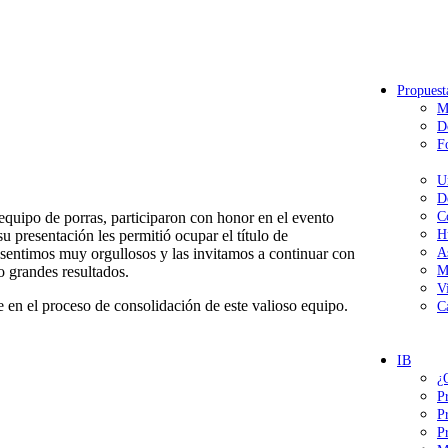
Propuest
M
D
F
U
D
equipo de porras, participaron con honor en el evento
C
presentación les permitió ocupar el título de
H
sentimos muy orgullosos y las invitamos a continuar con
A
o grandes resultados.
M
V
en el proceso de consolidación de este valioso equipo.
C
IB
¿
P
P
P