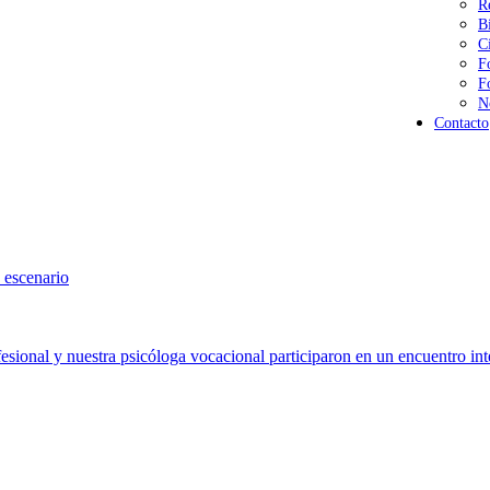
R
B
C
F
F
N
Contacto
 escenario
sional y nuestra psicóloga vocacional participaron en un encuentro int