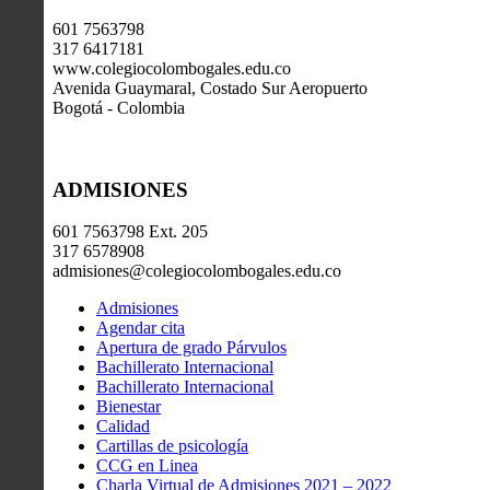
601 7563798
317 6417181
www.colegiocolombogales.edu.co
Avenida Guaymaral, Costado Sur Aeropuerto
Bogotá - Colombia
ADMISIONES
601 7563798 Ext. 205
317 6578908
admisiones@colegiocolombogales.edu.co
Admisiones
Agendar cita
Apertura de grado Párvulos
Bachillerato Internacional
Bachillerato Internacional
Bienestar
Calidad
Cartillas de psicología
CCG en Linea
Charla Virtual de Admisiones 2021 – 2022