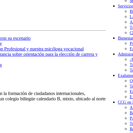
M
Servicio
B
L
A
T
Cl
ron su escenario
Bienesta
y
P
n Profesional y nuestra psicóloga vocacional
E
ancia sobre orientación para la elección de carrera y
Admisio
¿
g
T
T
Exalumn
Q
T
E
 la formación de ciudadanos internacionales,
E
n colegio bilingüe calendario B, mixto, ubicado al norte
CCG en l
A
B
P
T
R