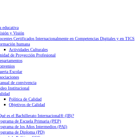
a educativa
isión y Visión
ocentes Certificados Internacionalmente en Competencias Digitales y en TICS
ormación humana
Actividades Culturales
nidad de Proyección Profesional
epartamentos
onvenios
uerta Escolar
sociaciones
anual de convivencia
ideo Institucional
alidad
Política de Calidad
Objetivos de Calidad
Qué es el Bachillerato Internacional® (IB)?
rograma de Escuela Primaria (PEP)
rograma de los Años Intermedios (PAI)
rograma de Diploma (PD)