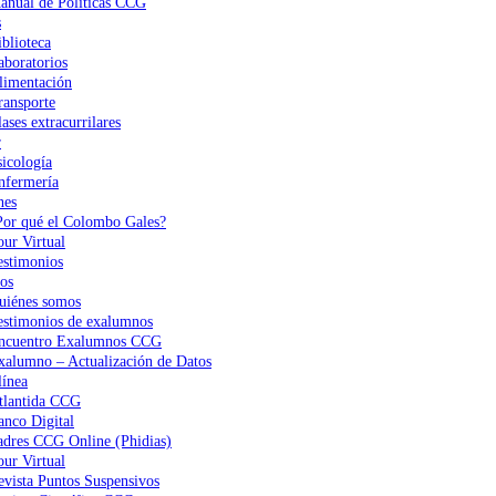
anual de Políticas CCG
s
iblioteca
aboratorios
limentación
ransporte
ases extracurrilares
r
sicología
nfermería
nes
Por qué el Colombo Gales?
our Virtual
estimonios
os
uiénes somos
estimonios de exalumnos
ncuentro Exalumnos CCG
xalumno – Actualización de Datos
ínea
tlantida CCG
anco Digital
adres CCG Online (Phidias)
our Virtual
evista Puntos Suspensivos