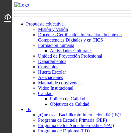
Menú usuarios
Φ
Propuesta educativa
Misión y Visión
Docentes Certificados Internacionalmente en
Competencias Digitales y en TICS
Formación humana
Actividades Culturales
Unidad de Proyección Profesional
Departamentos
Convenios
Huerta Escolar
Asociaciones
Manual de convivencia
Video Institucional
Calidad
Política de Calidad
Objetivos de Calidad
IB
¿Qué es el Bachillerato Internacional® (IB)?
Programa de Escuela Primaria (PEP)
Programa de los Años Intermedios (PAI)
Programa de Diploma (PD)