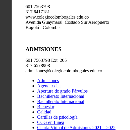
601 7563798
317 6417181
www.colegiocolombogales.edu.co
Avenida Guaymaral, Costado Sur Aeropuerto
Bogotá - Colombia
ADMISIONES
601 7563798 Ext. 205
317 6578908
admisiones@colegiocolombogales.edu.co
Admisiones
Agendar cita
Apertura de grado Párvulos
Bachillerato Internacional
Bachillerato Internacional
Bienestar
Calidad
Cartillas de psicología
CCG en Linea
Charla Virtual de Admisiones 2021 – 2022