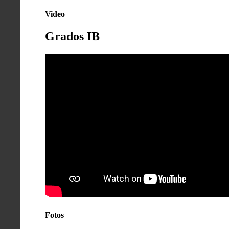
Video
Grados IB
Fotos