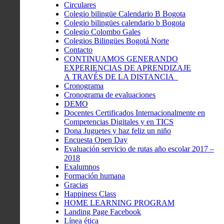
Circulares
Colegio bilingüe Calendario B Bogota
Colegio bilingües calendario b Bogota
Colegio Colombo Gales
Colegios Bilingües Bogotá Norte
Contacto
CONTINUAMOS GENERANDO
EXPERIENCIAS DE APRENDIZAJE
A TRAVÉS DE LA DISTANCIA
Cronograma
Cronograma de evaluaciones
DEMO
Docentes Certificados Internacionalmente en
Competencias Digitales y en TICS
Dona Juguetes y haz feliz un niño
Encuesta Open Day
Evaluación servicio de rutas año escolar 2017 –
2018
Exalumnos
Formación humana
Gracias
Happiness Class
HOME LEARNING PROGRAM
Landing Page Facebook
Línea ética