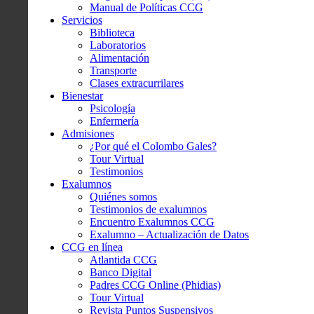
Manual de Políticas CCG
Servicios
Biblioteca
Laboratorios
Alimentación
Transporte
Clases extracurrilares
Bienestar
Psicología
Enfermería
Admisiones
¿Por qué el Colombo Gales?
Tour Virtual
Testimonios
Exalumnos
Quiénes somos
Testimonios de exalumnos
Encuentro Exalumnos CCG
Exalumno – Actualización de Datos
CCG en línea
Atlantida CCG
Banco Digital
Padres CCG Online (Phidias)
Tour Virtual
Revista Puntos Suspensivos