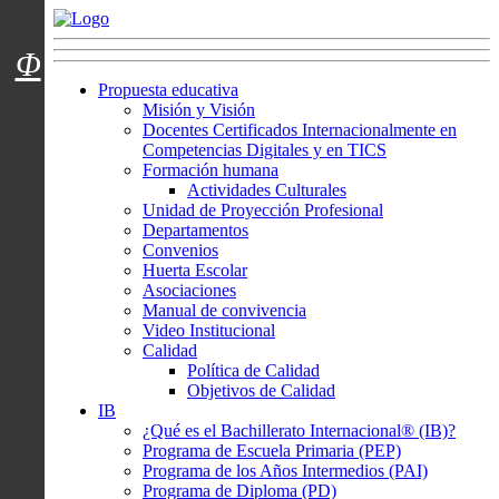
Menú usuarios
Φ
Propuesta educativa
Misión y Visión
Docentes Certificados Internacionalmente en
Competencias Digitales y en TICS
Formación humana
Actividades Culturales
Unidad de Proyección Profesional
Departamentos
Convenios
Huerta Escolar
Asociaciones
Manual de convivencia
Video Institucional
Calidad
Política de Calidad
Objetivos de Calidad
IB
¿Qué es el Bachillerato Internacional® (IB)?
Programa de Escuela Primaria (PEP)
Programa de los Años Intermedios (PAI)
Programa de Diploma (PD)