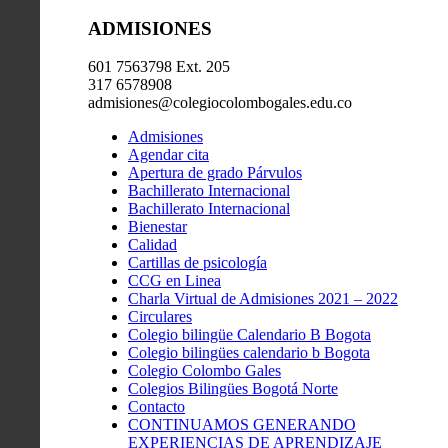
ADMISIONES
601 7563798 Ext. 205
317 6578908
admisiones@colegiocolombogales.edu.co
Admisiones
Agendar cita
Apertura de grado Párvulos
Bachillerato Internacional
Bachillerato Internacional
Bienestar
Calidad
Cartillas de psicología
CCG en Linea
Charla Virtual de Admisiones 2021 – 2022
Circulares
Colegio bilingüe Calendario B Bogota
Colegio bilingües calendario b Bogota
Colegio Colombo Gales
Colegios Bilingües Bogotá Norte
Contacto
CONTINUAMOS GENERANDO
EXPERIENCIAS DE APRENDIZAJE