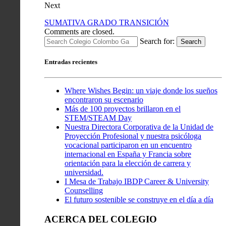
Next
SUMATIVA GRADO TRANSICIÓN
Comments are closed.
Search for:
Search
Entradas recientes
Where Wishes Begin: un viaje donde los sueños
encontraron su escenario
Más de 100 proyectos brillaron en el
STEM/STEAM Day
Nuestra Directora Corporativa de la Unidad de
Proyección Profesional y nuestra psicóloga
vocacional participaron en un encuentro
internacional en España y Francia sobre
orientación para la elección de carrera y
universidad.
I Mesa de Trabajo IBDP Career & University
Counselling
El futuro sostenible se construye en el día a día
ACERCA DEL COLEGIO