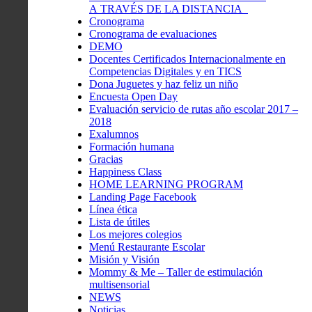
A TRAVÉS DE LA DISTANCIA
Cronograma
Cronograma de evaluaciones
DEMO
Docentes Certificados Internacionalmente en
Competencias Digitales y en TICS
Dona Juguetes y haz feliz un niño
Encuesta Open Day
Evaluación servicio de rutas año escolar 2017 –
2018
Exalumnos
Formación humana
Gracias
Happiness Class
HOME LEARNING PROGRAM
Landing Page Facebook
Línea ética
Lista de útiles
Los mejores colegios
Menú Restaurante Escolar
Misión y Visión
Mommy & Me – Taller de estimulación
multisensorial
NEWS
Noticias