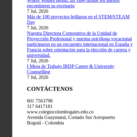
Where Wishes Begin: un viaje donde los sueños
encontraron su escenario
7 Jul, 2026
Más de 100 proyectos brillaron en el STEM/STEAM
Day
7 Jul, 2026
Nuestra Directora Corporativa de la Unidad de
Proyección Profesional y nuestra psicóloga vocacional
participaron en un encuentro internacional en España y
Francia sobre orientación para la elección de carrera y
universidad.
7 Jul, 2026
I Mesa de Trabajo IBDP Career & University
Counselling
7 Jul, 2026
CONTÁCTENOS
601 7563798
317 6417181
www.colegiocolombogales.edu.co
Avenida Guaymaral, Costado Sur Aeropuerto
Bogotá - Colombia