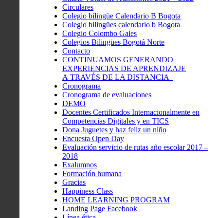
Circulares
Colegio bilingüe Calendario B Bogota
Colegio bilingües calendario b Bogota
Colegio Colombo Gales
Colegios Bilingües Bogotá Norte
Contacto
CONTINUAMOS GENERANDO
EXPERIENCIAS DE APRENDIZAJE
A TRAVÉS DE LA DISTANCIA
Cronograma
Cronograma de evaluaciones
DEMO
Docentes Certificados Internacionalmente en
Competencias Digitales y en TICS
Dona Juguetes y haz feliz un niño
Encuesta Open Day
Evaluación servicio de rutas año escolar 2017 –
2018
Exalumnos
Formación humana
Gracias
Happiness Class
HOME LEARNING PROGRAM
Landing Page Facebook
Línea ética