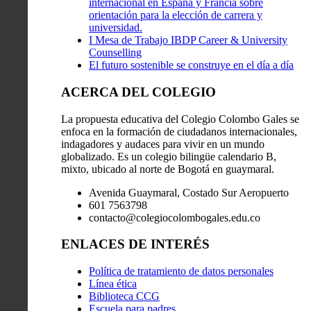
internacional en España y Francia sobre
orientación para la elección de carrera y
universidad.
I Mesa de Trabajo IBDP Career & University
Counselling
El futuro sostenible se construye en el día a día
ACERCA DEL COLEGIO
La propuesta educativa del Colegio Colombo Gales se
enfoca en la formación de ciudadanos internacionales,
indagadores y audaces para vivir en un mundo
globalizado. Es un colegio bilingüe calendario B,
mixto, ubicado al norte de Bogotá en guaymaral.
Avenida Guaymaral, Costado Sur Aeropuerto
601 7563798
contacto@colegiocolombogales.edu.co
ENLACES DE INTERÉS
Política de tratamiento de datos personales
Línea ética
Biblioteca CCG
Escuela para padres