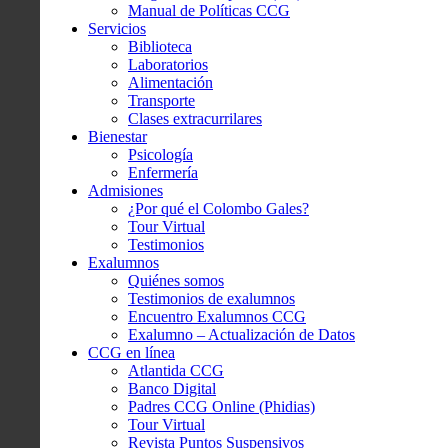
Manual de Políticas CCG
Servicios
Biblioteca
Laboratorios
Alimentación
Transporte
Clases extracurrilares
Bienestar
Psicología
Enfermería
Admisiones
¿Por qué el Colombo Gales?
Tour Virtual
Testimonios
Exalumnos
Quiénes somos
Testimonios de exalumnos
Encuentro Exalumnos CCG
Exalumno – Actualización de Datos
CCG en línea
Atlantida CCG
Banco Digital
Padres CCG Online (Phidias)
Tour Virtual
Revista Puntos Suspensivos