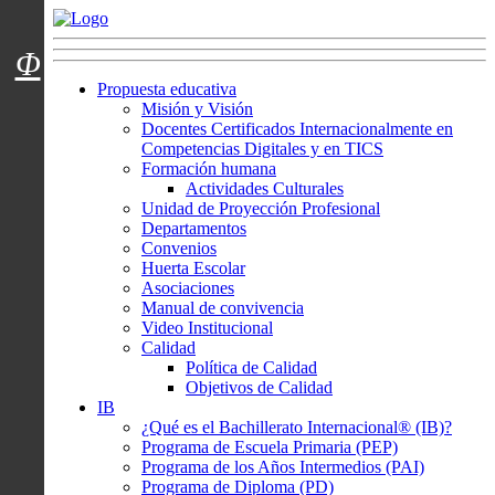
Menú usuarios
Φ
Propuesta educativa
Misión y Visión
Docentes Certificados Internacionalmente en
Competencias Digitales y en TICS
Formación humana
Actividades Culturales
Unidad de Proyección Profesional
Departamentos
Convenios
Huerta Escolar
Asociaciones
Manual de convivencia
Video Institucional
Calidad
Política de Calidad
Objetivos de Calidad
IB
¿Qué es el Bachillerato Internacional® (IB)?
Programa de Escuela Primaria (PEP)
Programa de los Años Intermedios (PAI)
Programa de Diploma (PD)