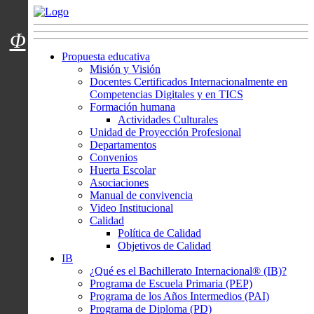
Menú usuarios
Φ
Propuesta educativa
Misión y Visión
Docentes Certificados Internacionalmente en
Competencias Digitales y en TICS
Formación humana
Actividades Culturales
Unidad de Proyección Profesional
Departamentos
Convenios
Huerta Escolar
Asociaciones
Manual de convivencia
Video Institucional
Calidad
Política de Calidad
Objetivos de Calidad
IB
¿Qué es el Bachillerato Internacional® (IB)?
Programa de Escuela Primaria (PEP)
Programa de los Años Intermedios (PAI)
Programa de Diploma (PD)