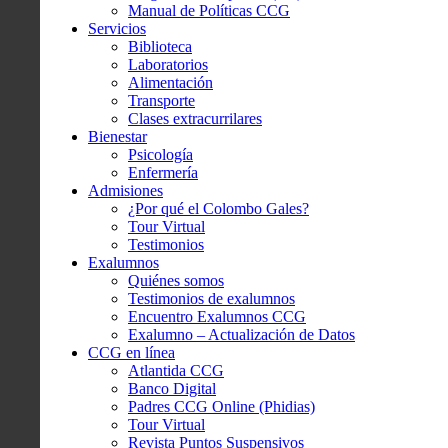
Manual de Políticas CCG
Servicios
Biblioteca
Laboratorios
Alimentación
Transporte
Clases extracurrilares
Bienestar
Psicología
Enfermería
Admisiones
¿Por qué el Colombo Gales?
Tour Virtual
Testimonios
Exalumnos
Quiénes somos
Testimonios de exalumnos
Encuentro Exalumnos CCG
Exalumno – Actualización de Datos
CCG en línea
Atlantida CCG
Banco Digital
Padres CCG Online (Phidias)
Tour Virtual
Revista Puntos Suspensivos