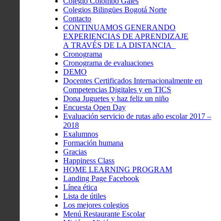
Colegio Colombo Gales
Colegios Bilingües Bogotá Norte
Contacto
CONTINUAMOS GENERANDO
EXPERIENCIAS DE APRENDIZAJE
A TRAVÉS DE LA DISTANCIA
Cronograma
Cronograma de evaluaciones
DEMO
Docentes Certificados Internacionalmente en
Competencias Digitales y en TICS
Dona Juguetes y haz feliz un niño
Encuesta Open Day
Evaluación servicio de rutas año escolar 2017 –
2018
Exalumnos
Formación humana
Gracias
Happiness Class
HOME LEARNING PROGRAM
Landing Page Facebook
Línea ética
Lista de útiles
Los mejores colegios
Menú Restaurante Escolar