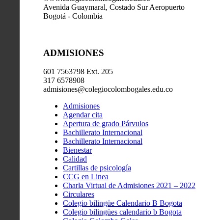
Avenida Guaymaral, Costado Sur Aeropuerto
Bogotá - Colombia
ADMISIONES
601 7563798 Ext. 205
317 6578908
admisiones@colegiocolombogales.edu.co
Admisiones
Agendar cita
Apertura de grado Párvulos
Bachillerato Internacional
Bachillerato Internacional
Bienestar
Calidad
Cartillas de psicología
CCG en Linea
Charla Virtual de Admisiones 2021 – 2022
Circulares
Colegio bilingüe Calendario B Bogota
Colegio bilingües calendario b Bogota