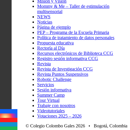
Misión y Visión
Mommy & Me – Taller de estimulación
multisensorial
NEWS
Noticias
Página de ejemplo
PEP – Programa de la Escuela Primaria
Política de tratamiento de datos personales
Propuesta educativa
Rectoría al Día
Recursos electrónicos de Biblioteca CCG
Registro sesión informativa CCG
Revista
Revista de Investigación CCG
Revista Puntos Suspensivos
Robotic Challenge
Servicios
Sesión informativa
Summer Camp
Tour Virtual
Trabaje con nosotros
Videotutoriales
Votaciones 2025 – 2026
© Colegio Colombo Gales 2026 • Bogotá, Colombia