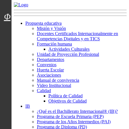
Menú usuarios
Φ
Propuesta educativa
Misión y Visión
Docentes Certificados Internacionalmente en
Competencias Digitales y en TICS
Formación humana
Actividades Culturales
Unidad de Proyección Profesional
Departamentos
Convenios
Huerta Escolar
Asociaciones
Manual de convivencia
Video Institucional
Calidad
Política de Calidad
Objetivos de Calidad
IB
¿Qué es el Bachillerato Internacional® (IB)?
Programa de Escuela Primaria (PEP)
Programa de los Años Intermedios (PAI)
Programa de Diploma (PD)