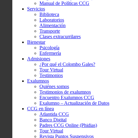
Manual de Políticas CCG
Servicios
Biblioteca
Laboratorios
Alimentación
Transporte
Clases extracurrilares
Bienestar
Psicología
Enfermería
Admisiones
¿Por qué el Colombo Gales?
Tour Virtual
Testimonios
Exalumnos
Quiénes somos
Testimonios de exalumnos
Encuentro Exalumnos CCG
Exalumno – Actualización de Datos
CCG en línea
Atlantida CCG
Banco Digital
Padres CCG Online (Phidias)
Tour Virtual
Revista Puntos Suspensivos