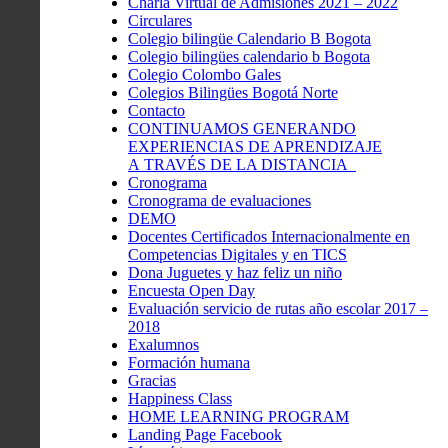
Charla Virtual de Admisiones 2021 – 2022
Circulares
Colegio bilingüe Calendario B Bogota
Colegio bilingües calendario b Bogota
Colegio Colombo Gales
Colegios Bilingües Bogotá Norte
Contacto
CONTINUAMOS GENERANDO
EXPERIENCIAS DE APRENDIZAJE
A TRAVÉS DE LA DISTANCIA
Cronograma
Cronograma de evaluaciones
DEMO
Docentes Certificados Internacionalmente en
Competencias Digitales y en TICS
Dona Juguetes y haz feliz un niño
Encuesta Open Day
Evaluación servicio de rutas año escolar 2017 –
2018
Exalumnos
Formación humana
Gracias
Happiness Class
HOME LEARNING PROGRAM
Landing Page Facebook