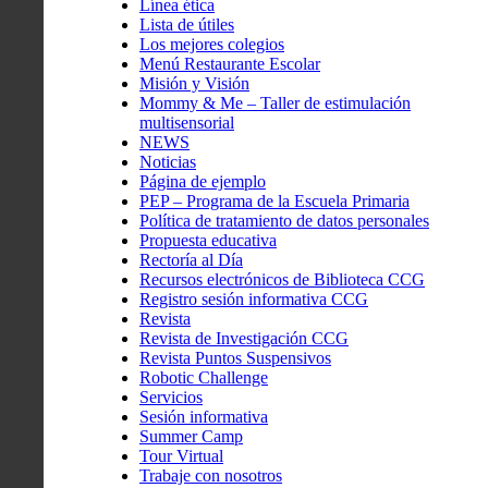
Línea ética
Lista de útiles
Los mejores colegios
Menú Restaurante Escolar
Misión y Visión
Mommy & Me – Taller de estimulación
multisensorial
NEWS
Noticias
Página de ejemplo
PEP – Programa de la Escuela Primaria
Política de tratamiento de datos personales
Propuesta educativa
Rectoría al Día
Recursos electrónicos de Biblioteca CCG
Registro sesión informativa CCG
Revista
Revista de Investigación CCG
Revista Puntos Suspensivos
Robotic Challenge
Servicios
Sesión informativa
Summer Camp
Tour Virtual
Trabaje con nosotros