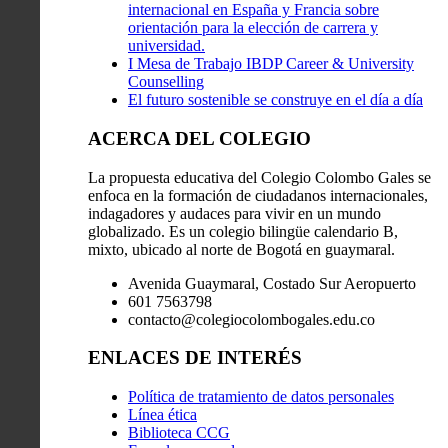
internacional en España y Francia sobre
orientación para la elección de carrera y
universidad.
I Mesa de Trabajo IBDP Career & University
Counselling
El futuro sostenible se construye en el día a día
ACERCA DEL COLEGIO
La propuesta educativa del Colegio Colombo Gales se
enfoca en la formación de ciudadanos internacionales,
indagadores y audaces para vivir en un mundo
globalizado. Es un colegio bilingüe calendario B,
mixto, ubicado al norte de Bogotá en guaymaral.
Avenida Guaymaral, Costado Sur Aeropuerto
601 7563798
contacto@colegiocolombogales.edu.co
ENLACES DE INTERÉS
Política de tratamiento de datos personales
Línea ética
Biblioteca CCG