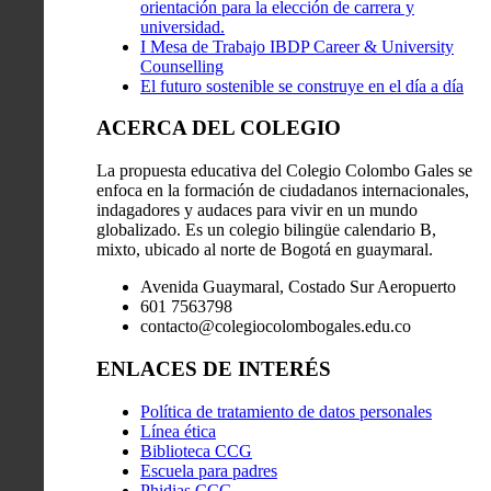
orientación para la elección de carrera y
universidad.
I Mesa de Trabajo IBDP Career & University
Counselling
El futuro sostenible se construye en el día a día
ACERCA DEL COLEGIO
La propuesta educativa del Colegio Colombo Gales se
enfoca en la formación de ciudadanos internacionales,
indagadores y audaces para vivir en un mundo
globalizado. Es un colegio bilingüe calendario B,
mixto, ubicado al norte de Bogotá en guaymaral.
Avenida Guaymaral, Costado Sur Aeropuerto
601 7563798
contacto@colegiocolombogales.edu.co
ENLACES DE INTERÉS
Política de tratamiento de datos personales
Línea ética
Biblioteca CCG
Escuela para padres
Phidias CCG