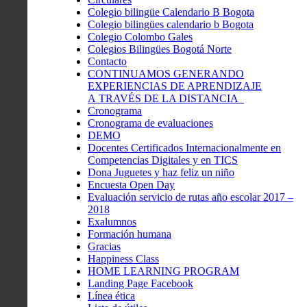
Colegio bilingüe Calendario B Bogota
Colegio bilingües calendario b Bogota
Colegio Colombo Gales
Colegios Bilingües Bogotá Norte
Contacto
CONTINUAMOS GENERANDO
EXPERIENCIAS DE APRENDIZAJE
A TRAVÉS DE LA DISTANCIA
Cronograma
Cronograma de evaluaciones
DEMO
Docentes Certificados Internacionalmente en
Competencias Digitales y en TICS
Dona Juguetes y haz feliz un niño
Encuesta Open Day
Evaluación servicio de rutas año escolar 2017 –
2018
Exalumnos
Formación humana
Gracias
Happiness Class
HOME LEARNING PROGRAM
Landing Page Facebook
Línea ética