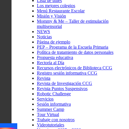
Lista de útiles
Los mejores colegios
Menú Restaurante Escolar
Misión y Visión
Mommy & Me – Taller de estimulación
multisensorial
NEWS
Noticias
Página de ejemplo
PEP – Programa de la Escuela Primaria
Política de tratamiento de datos personales
Propuesta educativa
Rectoría al Día
Recursos electrónicos de Biblioteca CCG
Registro sesión informativa CCG
Revista
Revista de Investigación CCG
Revista Puntos Suspensivos
Robotic Challenge
Servicios
Sesión informativa
Summer Camp
Tour Virtual
Trabaje con nosotros
Videotutoriales