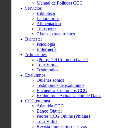
Manual de Políticas CCG
Servicios
Biblioteca
Laboratorios
Alimentación
Transporte
Clases extracurrilares
Bienestar
Psicología
Enfermería
Admisiones
¿Por qué el Colombo Gales?
Tour Virtual
Testimonios
Exalumnos
Quiénes somos
Testimonios de exalumnos
Encuentro Exalumnos CCG
Exalumno – Actualización de Datos
CCG en línea
Atlantida CCG
Banco Digital
Padres CCG Online (Phidias)
Tour Virtual
Revista Puntos Suspensivos