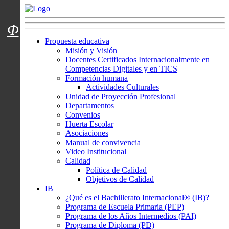
Menú usuarios
Φ
Propuesta educativa
Misión y Visión
Docentes Certificados Internacionalmente en
Competencias Digitales y en TICS
Formación humana
Actividades Culturales
Unidad de Proyección Profesional
Departamentos
Convenios
Huerta Escolar
Asociaciones
Manual de convivencia
Video Institucional
Calidad
Política de Calidad
Objetivos de Calidad
IB
¿Qué es el Bachillerato Internacional® (IB)?
Programa de Escuela Primaria (PEP)
Programa de los Años Intermedios (PAI)
Programa de Diploma (PD)