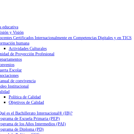
a educativa
isión y Visión
ocentes Certificados Internacionalmente en Competencias Digitales y en TICS
ormación humana
Actividades Culturales
nidad de Proyección Profesional
epartamentos
onvenios
uerta Escolar
sociaciones
anual de convivencia
ideo Institucional
alidad
Política de Calidad
Objetivos de Calidad
Qué es el Bachillerato Internacional® (IB)?
rograma de Escuela Primaria (PEP)
rograma de los Años Intermedios (PAI)
rograma de Diploma (PD)