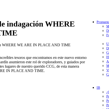
d de indagación WHERE
Propuest
M
TIME
D
F
U
dagación WHERE WE ARE IN PLACE AND TIME
D
C
H
ncreíbles tesoros que encontramos en este nuevo entorno
A
ejardín asumieron este rol de exploradores, y guiados por
M
entes lugares de nuestro querido CCG, de esta manera
V
WE ARE IN PLACE AND TIME.
C
IB
¿
P
P
P