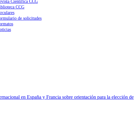
evista Científica CCG
iblioteca CCG
irculares
ormulario de solicitudes
ormatos
oticias
ernacional en España y Francia sobre orientación para la elección de