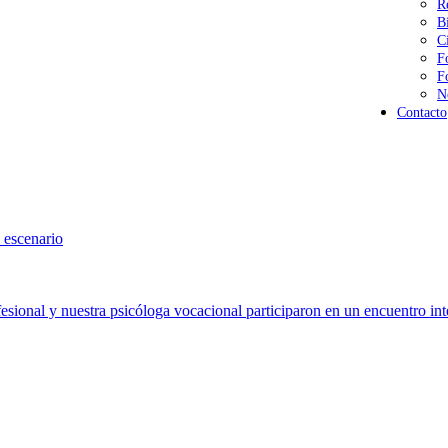
R
B
C
F
F
N
Contacto
 escenario
sional y nuestra psicóloga vocacional participaron en un encuentro int