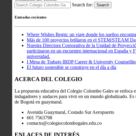
Search for:
Search
Entradas recientes
Where Wishes Begin: un viaje donde los sueños encontra
Más de 100 proyectos brillaron en el STEM/STEAM Da
Nuestra Directora Corporativa de la Unidad de Proyecció
participaron en un encuentro internacional en España y Fr
universidad.
I Mesa de Trabajo IBDP Career & University Counsellin
El futuro sostenible se construye en el día a día
ACERCA DEL COLEGIO
La propuesta educativa del Colegio Colombo Gales se enfoca en
indagadores y audaces para vivir en un mundo globalizado. Es u
de Bogotá en guaymaral.
Avenida Guaymaral, Costado Sur Aeropuerto
601 7563798
contacto@colegiocolombogales.edu.co
ENLACES DE INTERÉS