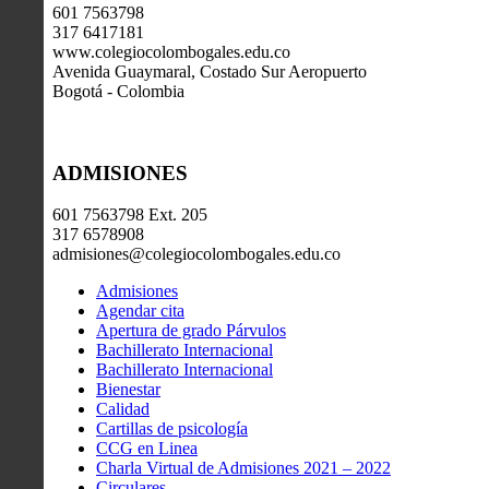
601 7563798
317 6417181
www.colegiocolombogales.edu.co
Avenida Guaymaral, Costado Sur Aeropuerto
Bogotá - Colombia
ADMISIONES
601 7563798 Ext. 205
317 6578908
admisiones@colegiocolombogales.edu.co
Admisiones
Agendar cita
Apertura de grado Párvulos
Bachillerato Internacional
Bachillerato Internacional
Bienestar
Calidad
Cartillas de psicología
CCG en Linea
Charla Virtual de Admisiones 2021 – 2022
Circulares