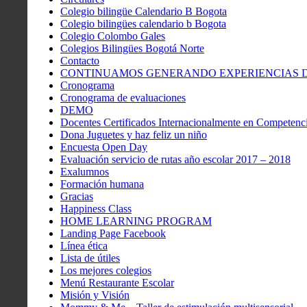
Colegio bilingüe Calendario B Bogota
Colegio bilingües calendario b Bogota
Colegio Colombo Gales
Colegios Bilingües Bogotá Norte
Contacto
CONTINUAMOS GENERANDO EXPERIENCIAS DE
Cronograma
Cronograma de evaluaciones
DEMO
Docentes Certificados Internacionalmente en Competenci
Dona Juguetes y haz feliz un niño
Encuesta Open Day
Evaluación servicio de rutas año escolar 2017 – 2018
Exalumnos
Formación humana
Gracias
Happiness Class
HOME LEARNING PROGRAM
Landing Page Facebook
Línea ética
Lista de útiles
Los mejores colegios
Menú Restaurante Escolar
Misión y Visión