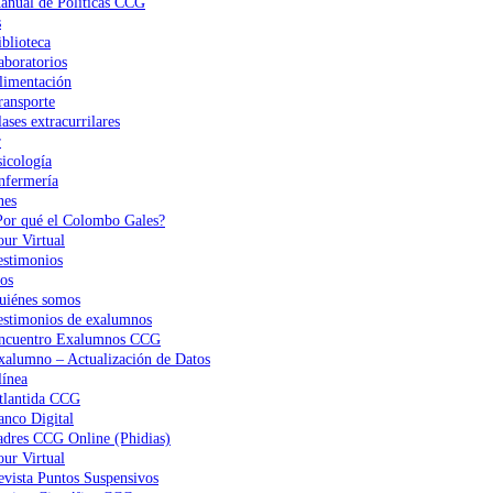
anual de Políticas CCG
s
iblioteca
aboratorios
limentación
ransporte
ases extracurrilares
r
sicología
nfermería
nes
Por qué el Colombo Gales?
our Virtual
estimonios
os
uiénes somos
estimonios de exalumnos
ncuentro Exalumnos CCG
xalumno – Actualización de Datos
ínea
tlantida CCG
anco Digital
adres CCG Online (Phidias)
our Virtual
evista Puntos Suspensivos