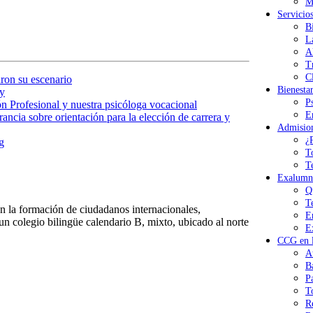
M
Servicio
B
L
A
T
Cl
ron su escenario
Bienesta
y
P
n Profesional y nuestra psicóloga vocacional
E
ancia sobre orientación para la elección de carrera y
Admisio
¿
g
T
T
Exalumn
Q
T
 la formación de ciudadanos internacionales,
E
n colegio bilingüe calendario B, mixto, ubicado al norte
E
CCG en l
A
B
P
T
R