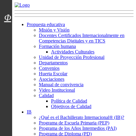
Menú usuarios
Φ
Propuesta educativa
Misión y Visión
Docentes Certificados Internacionalmente en
Competencias Digitales y en TICS
Formación humana
Actividades Culturales
Unidad de Proyección Profesional
Departamentos
Convenios
Huerta Escolar
Asociaciones
Manual de convivencia
Video Institucional
Calidad
Política de Calidad
Objetivos de Calidad
IB
¿Qué es el Bachillerato Internacional® (IB)?
Programa de Escuela Primaria (PEP)
Programa de los Años Intermedios (PAI)
Programa de Diploma (PD)