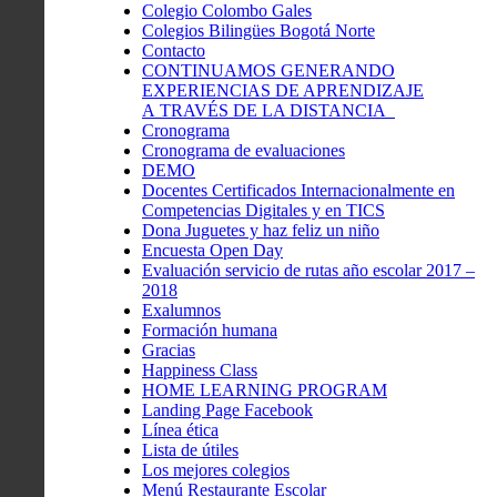
Colegio Colombo Gales
Colegios Bilingües Bogotá Norte
Contacto
CONTINUAMOS GENERANDO
EXPERIENCIAS DE APRENDIZAJE
A TRAVÉS DE LA DISTANCIA
Cronograma
Cronograma de evaluaciones
DEMO
Docentes Certificados Internacionalmente en
Competencias Digitales y en TICS
Dona Juguetes y haz feliz un niño
Encuesta Open Day
Evaluación servicio de rutas año escolar 2017 –
2018
Exalumnos
Formación humana
Gracias
Happiness Class
HOME LEARNING PROGRAM
Landing Page Facebook
Línea ética
Lista de útiles
Los mejores colegios
Menú Restaurante Escolar