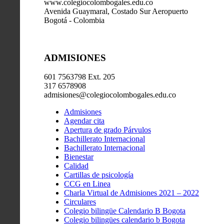
www.colegiocolombogales.edu.co
Avenida Guaymaral, Costado Sur Aeropuerto
Bogotá - Colombia
ADMISIONES
601 7563798 Ext. 205
317 6578908
admisiones@colegiocolombogales.edu.co
Admisiones
Agendar cita
Apertura de grado Párvulos
Bachillerato Internacional
Bachillerato Internacional
Bienestar
Calidad
Cartillas de psicología
CCG en Linea
Charla Virtual de Admisiones 2021 – 2022
Circulares
Colegio bilingüe Calendario B Bogota
Colegio bilingües calendario b Bogota