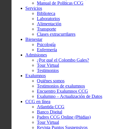
Manual de Políticas CCG
Servicios
Biblioteca
Laboratorios
Alimentación
Transporte
Clases extracurrilares
Bienestar
Psicología
Enfermería
Admisiones
¿Por qué el Colombo Gales?
Tour Virtual
Testimonios
Exalumnos
Quiénes somos
Testimonios de exalumnos
Encuentro Exalumnos CCG
Exalumno – Actualización de Datos
CCG en línea
Atlantida CCG
Banco Digital
Padres CCG Online (Phidias)
Tour Virtual
Revista Puntos Suspensivos