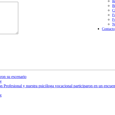
R
B
C
F
F
N
Contacto
ron su escenario
y
 Profesional y nuestra psicóloga vocacional participaron en un encuent
g