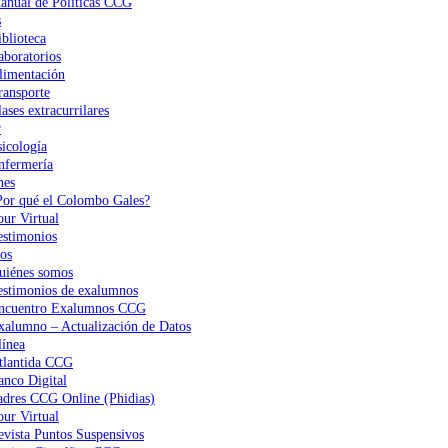
anual de Políticas CCG
s
iblioteca
aboratorios
limentación
ransporte
ases extracurrilares
r
sicología
nfermería
nes
Por qué el Colombo Gales?
our Virtual
estimonios
os
uiénes somos
estimonios de exalumnos
ncuentro Exalumnos CCG
xalumno – Actualización de Datos
ínea
tlantida CCG
anco Digital
adres CCG Online (Phidias)
our Virtual
evista Puntos Suspensivos