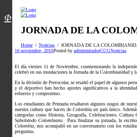
Menú usuarios
Φ
JORNADA DE LA COLO
Home
Noticias
JORNADA DE LA COLOMBIANI
16 noviembre, 2016
Posted by
administradorCCG
Noticias
El día viernes 11 de Noviembre, conmemorando la independe
celebró en sus instalaciones la Jornada de la Colombianidad y l
En la división de Preescolar, se resaltó el papel de algunos per
y el deportivo han hecho aportes significativos a la identid
esfuerzo y compromiso.
Los estudiantes de Primaria resaltaron algunos rasgos de nuestr
nuestra cultura que hacen de Colombia un país único. Además
categorías como Historia, Geografía, Celebraciones, Cultura
Sabelotodo Colombiano.
Para finalizar su jornada, la escrit
Colombia,
nos acompañó en un conversatorio con los estudi
preguntas.