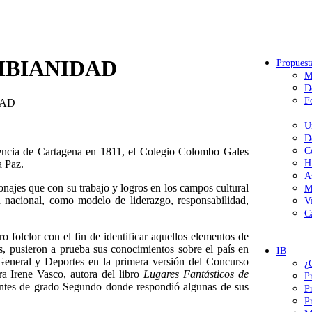
MBIANIDAD
Propuest
M
D
F
DAD
U
D
ncia de Cartagena en 1811, el Colegio Colombo Gales
C
a Paz.
H
A
sonajes que con su trabajo y logros en los campos cultural
M
ad nacional, como modelo de liderazgo, responsabilidad,
V
C
o folclor con el fin de identificar aquellos elementos de
, pusieron a prueba sus conocimientos sobre el país en
IB
 General y Deportes en la primera versión del Concurso
¿
ora Irene Vasco, autora del libro
Lugares Fantásticos de
P
antes de grado Segundo donde respondió algunas de sus
P
P