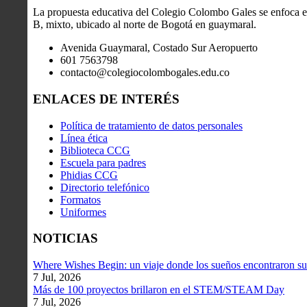
La propuesta educativa del Colegio Colombo Gales se enfoca en
B, mixto, ubicado al norte de Bogotá en guaymaral.
Avenida Guaymaral, Costado Sur Aeropuerto
601 7563798
contacto@colegiocolombogales.edu.co
ENLACES DE INTERÉS
Política de tratamiento de datos personales
Línea ética
Biblioteca CCG
Escuela para padres
Phidias CCG
Directorio telefónico
Formatos
Uniformes
NOTICIAS
Where Wishes Begin: un viaje donde los sueños encontraron su
7 Jul, 2026
Más de 100 proyectos brillaron en el STEM/STEAM Day
7 Jul, 2026