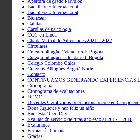
Apertura de grado Párvulos
Bachillerato Internacional
Bachillerato Internacional
Bienestar
Calidad
Cartillas de psicología
CCG en Linea
Charla Virtual de Admisiones 2021 – 2022
Circulares
Colegio bilingüe Calendario B Bogota
Colegio bilingües calendario b Bogota
Colegio Colombo Gales
Colegios Bilingües Bogotá Norte
Contacto
CONTINUAMOS GENERANDO EXPERIENCIAS DE
Cronograma
Cronograma de evaluaciones
DEMO
Docentes Certificados Internacionalmente en Competenci
Dona Juguetes y haz feliz un niño
Encuesta Open Day
Evaluación servicio de rutas año escolar 2017 – 2018
Exalumnos
Formación humana
Gracias