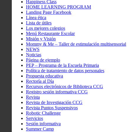
Happiness Class
HOME LEARNING PROGRAM
Landing Page Facebook
Línea ética
Lista de útiles
Los mejores colegios
Menú Restaurante Escolar
Misión y Visión
Mommy & Me – Taller de estimulación multisensorial
NEWS
Noticias
Página de ejemplo
PEP – Programa de la Escuela Primaria
Política de tratamiento de datos personales
Propuesta educativa
Rectoría al Día
Recursos electrónicos de Biblioteca CCG
Registro sesión informativa CCG
Revista
Revista de Investigación CCG
Revista Puntos Suspensivos
Robotic Challenge
Servicios
Sesión informativa
Summer Camp