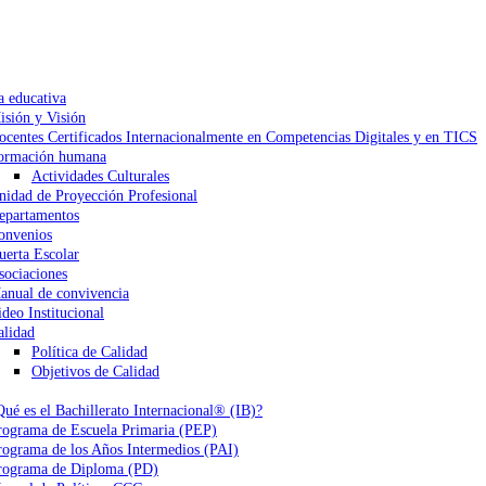
a educativa
isión y Visión
ocentes Certificados Internacionalmente en Competencias Digitales y en TICS
ormación humana
Actividades Culturales
nidad de Proyección Profesional
epartamentos
onvenios
uerta Escolar
sociaciones
anual de convivencia
ideo Institucional
alidad
Política de Calidad
Objetivos de Calidad
Qué es el Bachillerato Internacional® (IB)?
rograma de Escuela Primaria (PEP)
rograma de los Años Intermedios (PAI)
rograma de Diploma (PD)