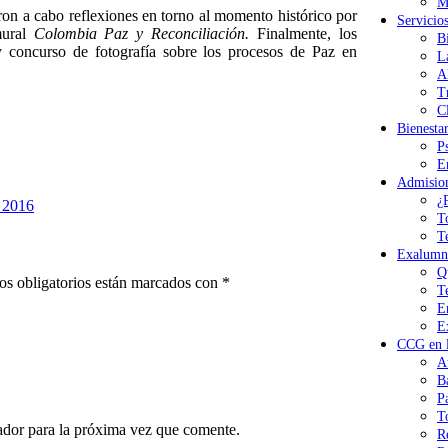
M
varon a cabo reflexiones en torno al momento histórico por
Servicio
mural
Colombia Paz y Reconciliación.
Finalmente, los
B
y concurso de fotografía sobre los procesos de Paz en
L
A
T
Cl
Bienesta
P
E
Admisio
¿
 2016
T
T
Exalumn
Q
s obligatorios están marcados con
*
T
E
E
CCG en l
A
B
P
T
ador para la próxima vez que comente.
R