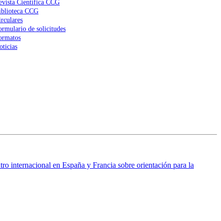
evista Científica CCG
iblioteca CCG
irculares
ormulario de solicitudes
ormatos
oticias
ro internacional en España y Francia sobre orientación para la