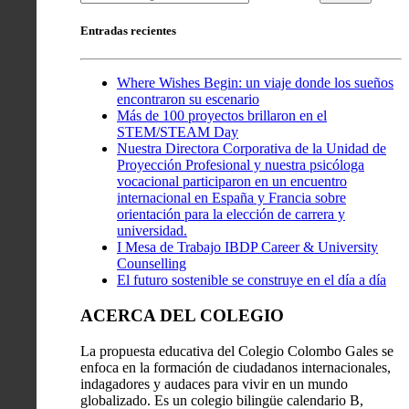
Entradas recientes
Where Wishes Begin: un viaje donde los sueños
encontraron su escenario
Más de 100 proyectos brillaron en el
STEM/STEAM Day
Nuestra Directora Corporativa de la Unidad de
Proyección Profesional y nuestra psicóloga
vocacional participaron en un encuentro
internacional en España y Francia sobre
orientación para la elección de carrera y
universidad.
I Mesa de Trabajo IBDP Career & University
Counselling
El futuro sostenible se construye en el día a día
ACERCA DEL COLEGIO
La propuesta educativa del Colegio Colombo Gales se
enfoca en la formación de ciudadanos internacionales,
indagadores y audaces para vivir en un mundo
globalizado. Es un colegio bilingüe calendario B,