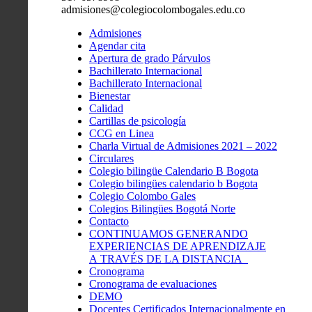
admisiones@colegiocolombogales.edu.co
Admisiones
Agendar cita
Apertura de grado Párvulos
Bachillerato Internacional
Bachillerato Internacional
Bienestar
Calidad
Cartillas de psicología
CCG en Linea
Charla Virtual de Admisiones 2021 – 2022
Circulares
Colegio bilingüe Calendario B Bogota
Colegio bilingües calendario b Bogota
Colegio Colombo Gales
Colegios Bilingües Bogotá Norte
Contacto
CONTINUAMOS GENERANDO
EXPERIENCIAS DE APRENDIZAJE
A TRAVÉS DE LA DISTANCIA
Cronograma
Cronograma de evaluaciones
DEMO
Docentes Certificados Internacionalmente en