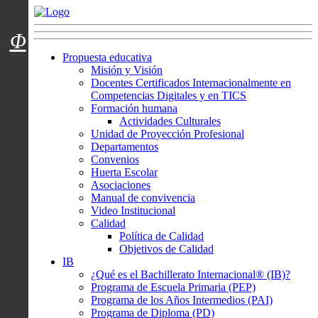
Menú usuarios
Φ
Propuesta educativa
Misión y Visión
Docentes Certificados Internacionalmente en
Competencias Digitales y en TICS
Formación humana
Actividades Culturales
Unidad de Proyección Profesional
Departamentos
Convenios
Huerta Escolar
Asociaciones
Manual de convivencia
Video Institucional
Calidad
Política de Calidad
Objetivos de Calidad
IB
¿Qué es el Bachillerato Internacional® (IB)?
Programa de Escuela Primaria (PEP)
Programa de los Años Intermedios (PAI)
Programa de Diploma (PD)