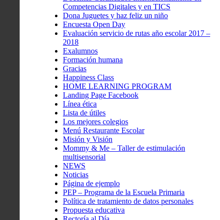
Competencias Digitales y en TICS
Dona Juguetes y haz feliz un niño
Encuesta Open Day
Evaluación servicio de rutas año escolar 2017 –
2018
Exalumnos
Formación humana
Gracias
Happiness Class
HOME LEARNING PROGRAM
Landing Page Facebook
Línea ética
Lista de útiles
Los mejores colegios
Menú Restaurante Escolar
Misión y Visión
Mommy & Me – Taller de estimulación
multisensorial
NEWS
Noticias
Página de ejemplo
PEP – Programa de la Escuela Primaria
Política de tratamiento de datos personales
Propuesta educativa
Rectoría al Día