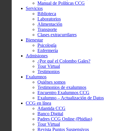
Manual de Políticas CCG
Servicios
Biblioteca
Laboratorios
Alimentación
Transporte
Clases extracurrilares
Bienestar
Psicología
Enfermería
Admisiones
¿Por qué el Colombo Gales?
Tour Virtual
Testimonios
Exalumnos
Quiénes somos
Testimonios de exalumnos
Encuentro Exalumnos CCG
Exalumno – Actualización de Datos
CCG en línea
Atlantida CCG
Banco Digital
Padres CCG Online (Phidias)
Tour Virtual
Revista Puntos Suspensivos