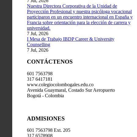
7 Jul, 2026
Nuestra Directora Corporativa de la Unidad de
Proyección Profesional y nuestra psicóloga vocacional
participaron en un encuentro internacional en España y
Francia sobre orientación para la elección de carrera y
universidad.
7 Jul, 2026
I Mesa de Trabajo IBDP Career & University
Counselling
7 Jul, 2026
CONTÁCTENOS
601 7563798
317 6417181
www.colegiocolombogales.edu.co
Avenida Guaymaral, Costado Sur Aeropuerto
Bogotá - Colombia
ADMISIONES
601 7563798 Ext. 205
317 6578908