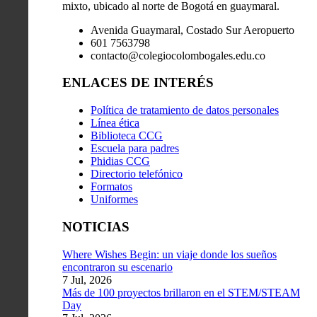
mixto, ubicado al norte de Bogotá en guaymaral.
Avenida Guaymaral, Costado Sur Aeropuerto
601 7563798
contacto@colegiocolombogales.edu.co
ENLACES DE INTERÉS
Política de tratamiento de datos personales
Línea ética
Biblioteca CCG
Escuela para padres
Phidias CCG
Directorio telefónico
Formatos
Uniformes
NOTICIAS
Where Wishes Begin: un viaje donde los sueños
encontraron su escenario
7 Jul, 2026
Más de 100 proyectos brillaron en el STEM/STEAM
Day