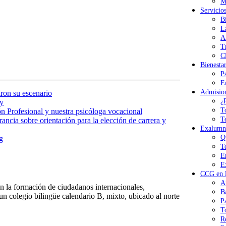
M
Servicio
B
L
A
T
Cl
Bienesta
P
E
Admisio
ron su escenario
¿
y
T
n Profesional y nuestra psicóloga vocacional
T
ancia sobre orientación para la elección de carrera y
Exalumn
Q
g
T
E
E
CCG en l
A
 la formación de ciudadanos internacionales,
B
n colegio bilingüe calendario B, mixto, ubicado al norte
P
T
R