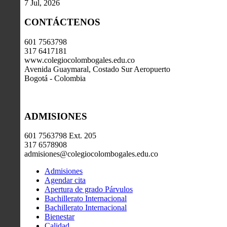
7 Jul, 2026
CONTÁCTENOS
601 7563798
317 6417181
www.colegiocolombogales.edu.co
Avenida Guaymaral, Costado Sur Aeropuerto
Bogotá - Colombia
ADMISIONES
601 7563798 Ext. 205
317 6578908
admisiones@colegiocolombogales.edu.co
Admisiones
Agendar cita
Apertura de grado Párvulos
Bachillerato Internacional
Bachillerato Internacional
Bienestar
Calidad