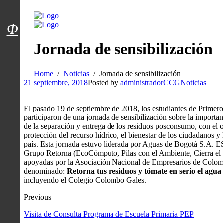
Menú usuarios
Φ
Jornada de sensibilización
Home
Noticias
Jornada de sensibilización
21 septiembre, 2018
Posted by
administradorCCG
Noticias
El pasado 19 de septiembre de 2018, los estudiantes de Primer
participaron de una jornada de sensibilización sobre la importan
de la separación y entrega de los residuos posconsumo, con el 
protección del recurso hídrico, el bienestar de los ciudadanos y 
país. Esta jornada estuvo liderada por Aguas de Bogotá S.A. E
Grupo Retorna (EcoCómputo, Pilas con el Ambiente, Cierra el
apoyadas por la Asociación Nacional de Empresarios de Colom
denominado:
Retorna tus residuos y tómate en serio el agua
incluyendo el Colegio Colombo Gales.
Previous
Visita de Consulta Programa de Escuela Primaria PEP