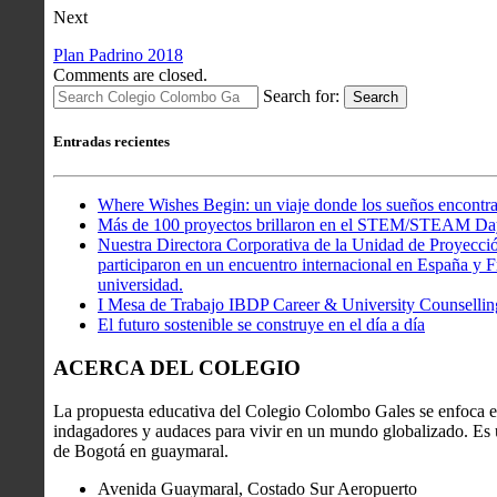
Next
Plan Padrino 2018
Comments are closed.
Search for:
Search
Entradas recientes
Where Wishes Begin: un viaje donde los sueños encontra
Más de 100 proyectos brillaron en el STEM/STEAM Da
Nuestra Directora Corporativa de la Unidad de Proyecció
participaron en un encuentro internacional en España y Fr
universidad.
I Mesa de Trabajo IBDP Career & University Counsellin
El futuro sostenible se construye en el día a día
ACERCA DEL COLEGIO
La propuesta educativa del Colegio Colombo Gales se enfoca en
indagadores y audaces para vivir en un mundo globalizado. Es u
de Bogotá en guaymaral.
Avenida Guaymaral, Costado Sur Aeropuerto