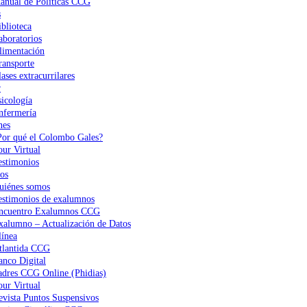
anual de Políticas CCG
s
iblioteca
aboratorios
limentación
ransporte
ases extracurrilares
r
sicología
nfermería
nes
Por qué el Colombo Gales?
our Virtual
estimonios
os
uiénes somos
estimonios de exalumnos
ncuentro Exalumnos CCG
xalumno – Actualización de Datos
ínea
tlantida CCG
anco Digital
adres CCG Online (Phidias)
our Virtual
evista Puntos Suspensivos