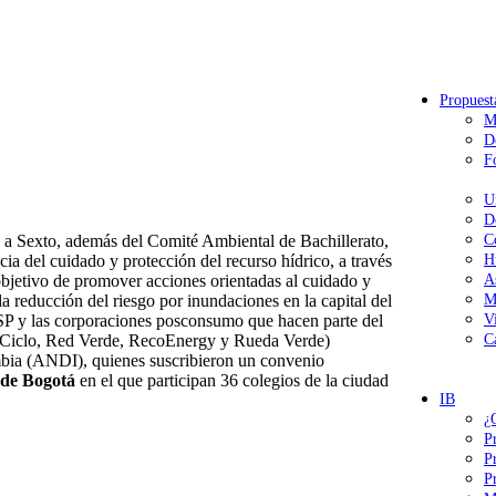
Propuest
M
D
F
U
D
o a Sexto, además del Comité Ambiental de Bachillerato,
C
cia del cuidado y protección del recurso hídrico, a través
H
objetivo de promover acciones orientadas al cuidado y
A
la reducción del riesgo por inundaciones en la capital del
M
SP y las corporaciones posconsumo que hacen parte del
V
 Ciclo, Red Verde, RecoEnergy y Rueda Verde)
C
bia (ANDI), quienes suscribieron un convenio
 de Bogotá
en el que participan 36 colegios de la ciudad
IB
¿
P
P
P