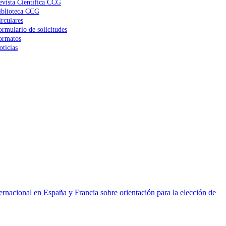
evista Científica CCG
iblioteca CCG
irculares
ormulario de solicitudes
ormatos
oticias
ernacional en España y Francia sobre orientación para la elección de