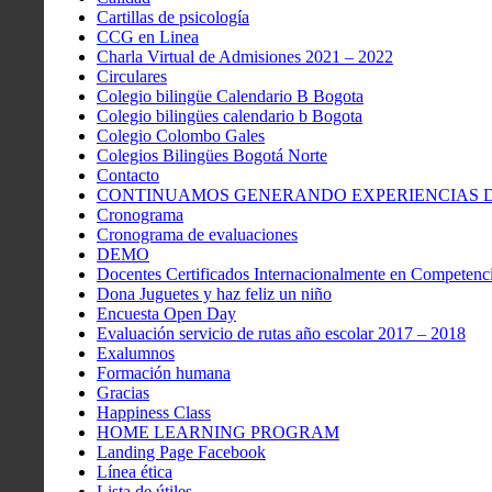
Cartillas de psicología
CCG en Linea
Charla Virtual de Admisiones 2021 – 2022
Circulares
Colegio bilingüe Calendario B Bogota
Colegio bilingües calendario b Bogota
Colegio Colombo Gales
Colegios Bilingües Bogotá Norte
Contacto
CONTINUAMOS GENERANDO EXPERIENCIAS DE
Cronograma
Cronograma de evaluaciones
DEMO
Docentes Certificados Internacionalmente en Competenci
Dona Juguetes y haz feliz un niño
Encuesta Open Day
Evaluación servicio de rutas año escolar 2017 – 2018
Exalumnos
Formación humana
Gracias
Happiness Class
HOME LEARNING PROGRAM
Landing Page Facebook
Línea ética
Lista de útiles