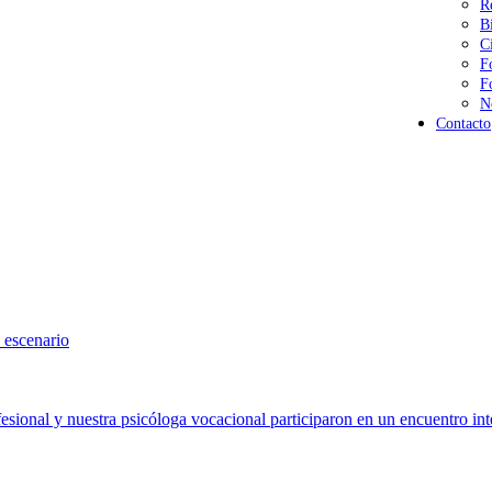
R
B
C
F
F
N
Contacto
 escenario
sional y nuestra psicóloga vocacional participaron en un encuentro int