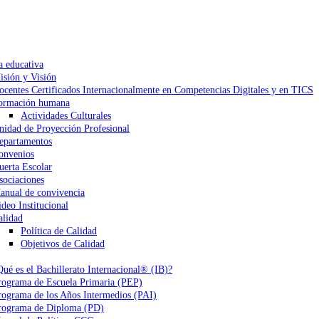
a educativa
isión y Visión
ocentes Certificados Internacionalmente en Competencias Digitales y en TICS
ormación humana
Actividades Culturales
nidad de Proyección Profesional
epartamentos
onvenios
uerta Escolar
sociaciones
anual de convivencia
ideo Institucional
alidad
Política de Calidad
Objetivos de Calidad
Qué es el Bachillerato Internacional® (IB)?
rograma de Escuela Primaria (PEP)
rograma de los Años Intermedios (PAI)
rograma de Diploma (PD)