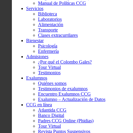
Manual de Políticas CCG
Servicios
Biblioteca
Laboratorios
Alimentación
Transporte
Clases extracurrilares
Bienestar
Psicología
Enfermería
Admisiones
¿Por qué el Colombo Gales?
Tour Virtual
Testimonios
Exalumnos
Quiénes somos
Testimonios de exalumnos
Encuentro Exalumnos CCG
Exalumno – Actualización de Datos
CCG en línea
Atlantida CCG
Banco Digital
Padres CCG Online (Phidias)
Tour Virtual
Revista Puntos Suspensivos