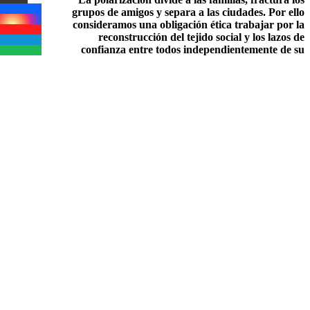
grupos de amigos y separa a las ciudades. Por ello
consideramos una obligación ética trabajar por la
reconstrucción del tejido social y los lazos de
confianza entre todos independientemente de su
filiación política”
Miguel de Zubiría y Red 020
El 30 y 31 de agosto se llevó a cabo la
Jornada de
Reconciliación y Perdón
en las secciones de
preescolar, primaria y bachillerato; estamos muy
complacidos porque toda la comunidad educativa:
padres, estudiantes, directivos, docentes y demás
funcionarios, se involucraron en este proceso.
Esta actividad se centró en el fortalecimiento de los
lazos de confianza entre todos y la reconstrucción del
tejido social en los diferentes entornos: nacional,
familiar, escolar etc. Para esta actividad cada curso
desarrolló una reflexión en torno al manejo de los
conflictos en nuestro país, para luego centrarse en el
análisis de los conflictos en cada grupo; se generó una
discusión frente a este tema para cerrar luego con la
entrega de expresiones de afecto y de reconciliación a
un compañero, docente o funcionario.