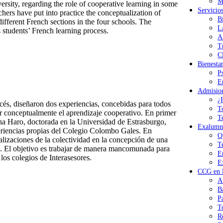
M
rsity, regarding the role of cooperative learning in some
Servicio
ers have put into practice the conceptualization of
B
 different French sections in the four schools. The
L
s students’ French learning process.
A
T
Cl
Bienesta
P
E
Admisio
¿
ncés, diseñaron dos experiencias, concebidas para todos
T
ar conceptualmente el aprendizaje cooperativo. En primer
T
na Haro, doctorada en la Universidad de Estrasburgo,
Exalumn
periencias propias del Colegio Colombo Gales. En
Q
alizaciones de la colectividad en la concepción de una
T
las. El objetivo es trabajar de manera mancomunada para
E
 los colegios de Interasesores.
E
CCG en l
A
B
P
T
R