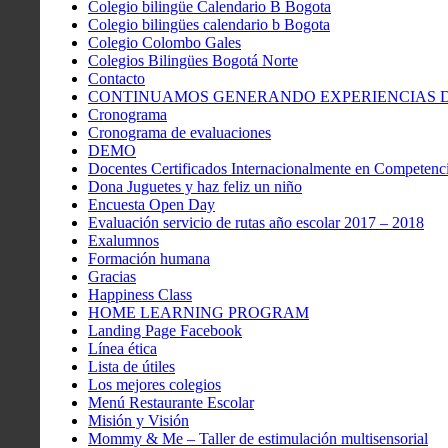
Colegio bilingüe Calendario B Bogota
Colegio bilingües calendario b Bogota
Colegio Colombo Gales
Colegios Bilingües Bogotá Norte
Contacto
CONTINUAMOS GENERANDO EXPERIENCIAS DE
Cronograma
Cronograma de evaluaciones
DEMO
Docentes Certificados Internacionalmente en Competenci
Dona Juguetes y haz feliz un niño
Encuesta Open Day
Evaluación servicio de rutas año escolar 2017 – 2018
Exalumnos
Formación humana
Gracias
Happiness Class
HOME LEARNING PROGRAM
Landing Page Facebook
Línea ética
Lista de útiles
Los mejores colegios
Menú Restaurante Escolar
Misión y Visión
Mommy & Me – Taller de estimulación multisensorial