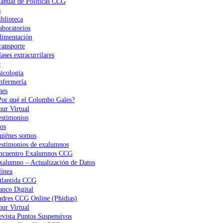
anual de Políticas CCG
s
iblioteca
aboratorios
limentación
ransporte
ases extracurrilares
r
sicología
nfermería
nes
Por qué el Colombo Gales?
our Virtual
estimonios
os
uiénes somos
estimonios de exalumnos
ncuentro Exalumnos CCG
xalumno – Actualización de Datos
ínea
tlantida CCG
anco Digital
adres CCG Online (Phidias)
our Virtual
evista Puntos Suspensivos