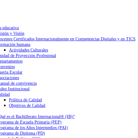
a educativa
isión y Visión
ocentes Certificados Internacionalmente en Competencias Digitales y en TICS
ormación humana
Actividades Culturales
nidad de Proyección Profesional
epartamentos
onvenios
uerta Escolar
sociaciones
anual de convivencia
ideo Institucional
alidad
Política de Calidad
Objetivos de Calidad
Qué es el Bachillerato Internacional® (IB)?
rograma de Escuela Primaria (PEP)
rograma de los Años Intermedios (PAI)
rograma de Diploma (PD)