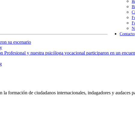
R
B
C
F
F
N
Contacto
ron su escenario
y
 Profesional y nuestra psicóloga vocacional participaron en un encuent
g
 la formación de ciudadanos internacionales, indagadores y audaces pa