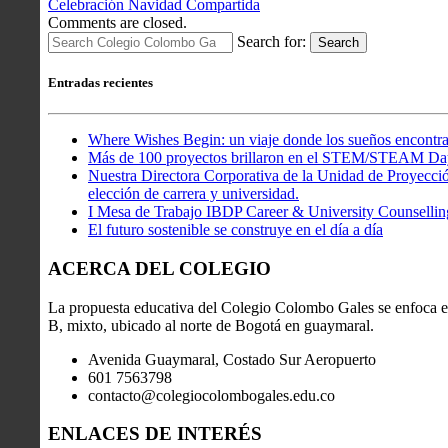
Celebración Navidad Compartida
Comments are closed.
Search for:
Search
Entradas recientes
Where Wishes Begin: un viaje donde los sueños encontra
Más de 100 proyectos brillaron en el STEM/STEAM Da
Nuestra Directora Corporativa de la Unidad de Proyección
elección de carrera y universidad.
I Mesa de Trabajo IBDP Career & University Counsellin
El futuro sostenible se construye en el día a día
ACERCA DEL COLEGIO
La propuesta educativa del Colegio Colombo Gales se enfoca en
B, mixto, ubicado al norte de Bogotá en guaymaral.
Avenida Guaymaral, Costado Sur Aeropuerto
601 7563798
contacto@colegiocolombogales.edu.co
ENLACES DE INTERÉS