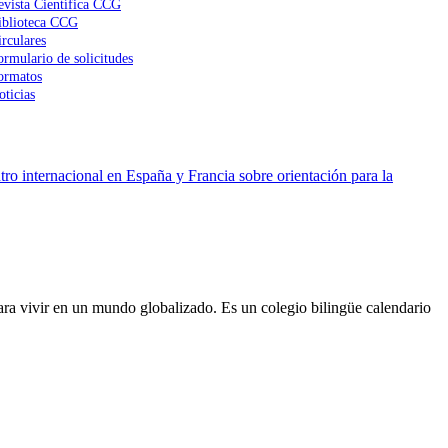
evista Científica CCG
iblioteca CCG
irculares
ormulario de solicitudes
ormatos
oticias
ro internacional en España y Francia sobre orientación para la
ra vivir en un mundo globalizado. Es un colegio bilingüe calendario