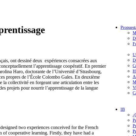
prentissage
Propuest
M
D
F
U
ançais, ont dessiné deux expériences consacrées aux
D
 conceptuellement l’apprentissage coopératif. En premier
C
arolina Haro, doctorante de l’Université d’Strasbourg,
H
ences propres de l’École Colombo Gales. En deuxième
A
 la collectivité en forgeant une articulation entre les
M
r des projets pour nourrir l’apprentissage de la langue
V
C
IB
¿
P
P
 designed two experiences conceived for the French
P
n of cooperative learning. Firstly, they have had a