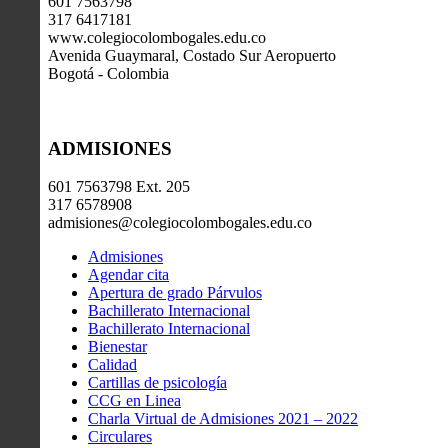
601 7563798
317 6417181
www.colegiocolombogales.edu.co
Avenida Guaymaral, Costado Sur Aeropuerto
Bogotá - Colombia
ADMISIONES
601 7563798 Ext. 205
317 6578908
admisiones@colegiocolombogales.edu.co
Admisiones
Agendar cita
Apertura de grado Párvulos
Bachillerato Internacional
Bachillerato Internacional
Bienestar
Calidad
Cartillas de psicología
CCG en Linea
Charla Virtual de Admisiones 2021 – 2022
Circulares