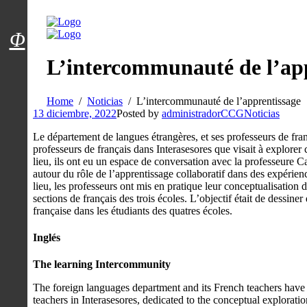
Menú usuarios
Φ
L’intercommunauté de l’ap
Home
Noticias
L’intercommunauté de l’apprentissage
13 diciembre, 2022
Posted by
administradorCCG
Noticias
Le département de langues étrangères, et ses professeurs de fr
professeurs de français dans Interasesores que visait à explorer
lieu, ils ont eu un espace de conversation avec la professeure C
autour du rôle de l’apprentissage collaboratif dans des expéri
lieu, les professeurs ont mis en pratique leur conceptualisation de
sections de français des trois écoles. L’objectif était de dessine
française dans les étudiants des quatres écoles.
Inglés
The learning Intercommunity
The foreign languages department and its French teachers have
teachers in Interasesores, dedicated to the conceptual exploratio