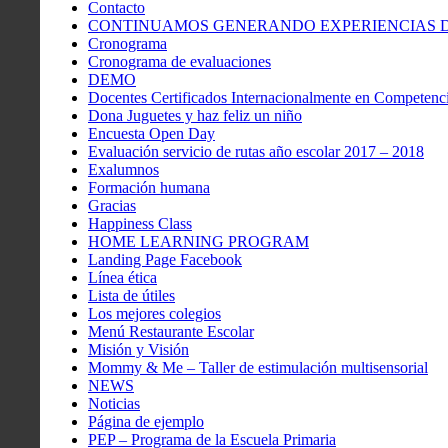
Contacto
CONTINUAMOS GENERANDO EXPERIENCIAS DE
Cronograma
Cronograma de evaluaciones
DEMO
Docentes Certificados Internacionalmente en Competenci
Dona Juguetes y haz feliz un niño
Encuesta Open Day
Evaluación servicio de rutas año escolar 2017 – 2018
Exalumnos
Formación humana
Gracias
Happiness Class
HOME LEARNING PROGRAM
Landing Page Facebook
Línea ética
Lista de útiles
Los mejores colegios
Menú Restaurante Escolar
Misión y Visión
Mommy & Me – Taller de estimulación multisensorial
NEWS
Noticias
Página de ejemplo
PEP – Programa de la Escuela Primaria