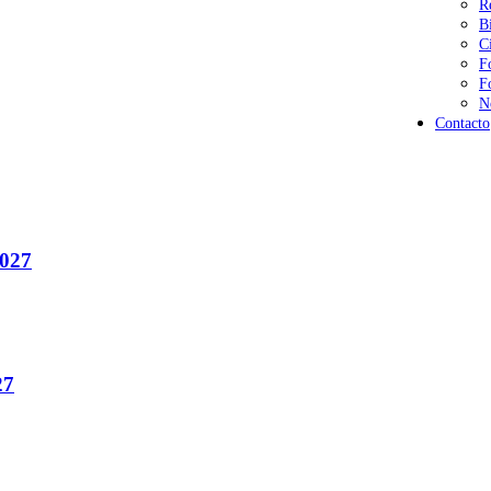
R
B
C
F
F
N
Contacto
027
27