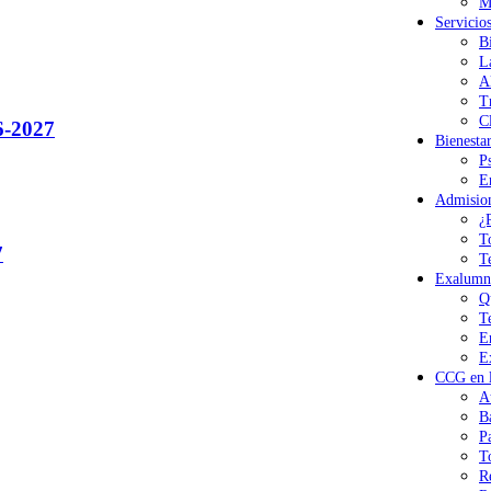
M
Servicio
B
L
A
T
Cl
-2027
Bienesta
P
E
Admisio
¿
T
7
T
Exalumn
Q
T
E
E
CCG en l
A
B
P
T
R