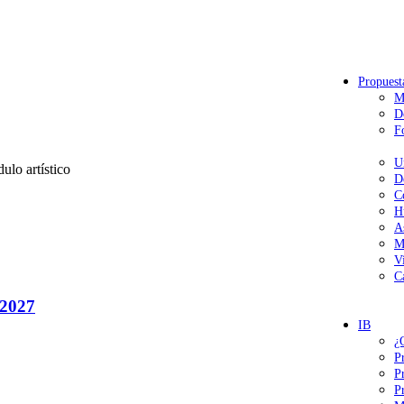
Propuest
M
D
F
U
ulo artístico
D
C
H
A
M
V
C
2027
IB
¿
P
P
P