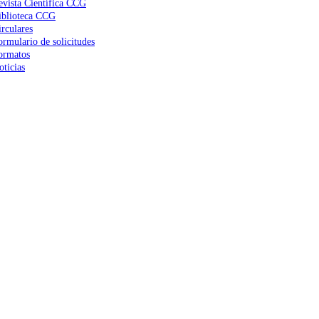
evista Científica CCG
iblioteca CCG
irculares
ormulario de solicitudes
ormatos
oticias