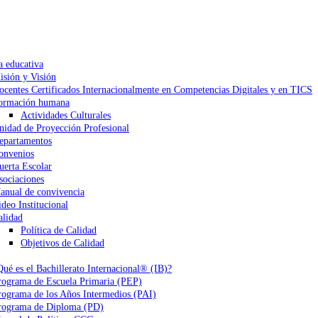
a educativa
isión y Visión
ocentes Certificados Internacionalmente en Competencias Digitales y en TICS
ormación humana
Actividades Culturales
nidad de Proyección Profesional
epartamentos
onvenios
uerta Escolar
sociaciones
anual de convivencia
ideo Institucional
alidad
Política de Calidad
Objetivos de Calidad
Qué es el Bachillerato Internacional® (IB)?
rograma de Escuela Primaria (PEP)
rograma de los Años Intermedios (PAI)
rograma de Diploma (PD)