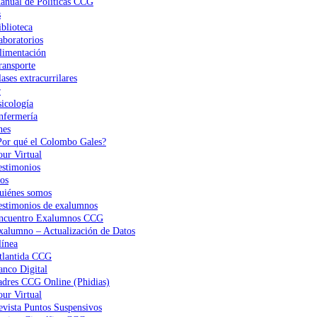
anual de Políticas CCG
s
iblioteca
aboratorios
limentación
ransporte
ases extracurrilares
r
sicología
nfermería
nes
Por qué el Colombo Gales?
our Virtual
estimonios
os
uiénes somos
estimonios de exalumnos
ncuentro Exalumnos CCG
xalumno – Actualización de Datos
ínea
tlantida CCG
anco Digital
adres CCG Online (Phidias)
our Virtual
evista Puntos Suspensivos