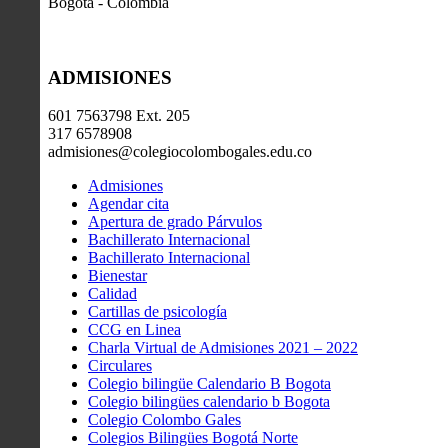
Bogotá - Colombia
ADMISIONES
601 7563798 Ext. 205
317 6578908
admisiones@colegiocolombogales.edu.co
Admisiones
Agendar cita
Apertura de grado Párvulos
Bachillerato Internacional
Bachillerato Internacional
Bienestar
Calidad
Cartillas de psicología
CCG en Linea
Charla Virtual de Admisiones 2021 – 2022
Circulares
Colegio bilingüe Calendario B Bogota
Colegio bilingües calendario b Bogota
Colegio Colombo Gales
Colegios Bilingües Bogotá Norte