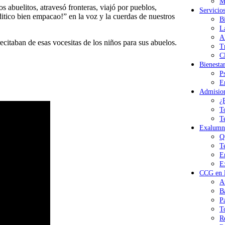
M
s abuelitos, atravesó fronteras, viajó por pueblos,
Servicio
itico bien empacao!” en la voz y la cuerdas de nuestros
B
L
A
citaban de esas vocesitas de los niños para sus abuelos.
T
Cl
Bienesta
P
E
Admisio
¿
T
T
Exalumn
Q
T
E
E
CCG en l
A
B
P
T
R