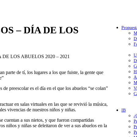
S – DÍA DE LOS
Propuest
M
D
F
U
DE LOS ABUELOS 2020 – 2021
D
C
H
n parte de tí, los lugares a los que fuiste, la gente que
A
e”
M
 de preescolar es el día en el que los abuelos “se colan”
V
C
ractuar en salas virtuales en las que se revivió la música,
ales vivencias de nuestros niños y niñas.
IB
¿
 se cuentan a sus nietos, y que fueron compartidas
P
ros niños y niñas se deleitaron de ver a sus abuelos en la
P
P