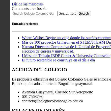
Día de las mascotas
Comments are closed.
Search for:
Search
Entradas recientes
Where Wishes Begin: un viaje donde los sueños encontra
Más de 100 proyectos brillaron en el STEM/STEAM Da
Nuestra Directora Corporativa de la Unidad de Proyección
elección de carrera y universidad.
I Mesa de Trabajo IBDP Career & University Counsellin
El futuro sostenible se construye en el día a día
ACERCA DEL COLEGIO
La propuesta educativa del Colegio Colombo Gales se enfoca en
B, mixto, ubicado al norte de Bogotá en guaymaral.
Avenida Guaymaral, Costado Sur Aeropuerto
601 7563798
contacto@colegiocolombogales.edu.co
ENLACES DE INTERÉS