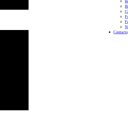
R
B
C
F
F
N
Contacto