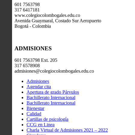
601 7563798
317 6417181
www.colegiocolombogales.edu.co
Avenida Guaymaral, Costado Sur Aeropuerto
Bogotá - Colombia
ADMISIONES
601 7563798 Ext. 205
317 6578908
admisiones@colegiocolombogales.edu.co
Admisiones
Agendar cita
Apertura de grado Párvulos
Bachillerato Internacional
Bachillerato Internacional
Bienestar
Calidad
Cartillas de psicología
CCG en Linea
Charla Virtual de Admisiones 2021 – 2022