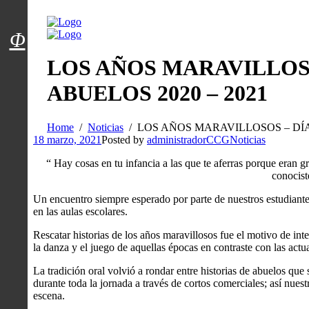
Menú usuarios
Φ
LOS AÑOS MARAVILLOSO
ABUELOS 2020 – 2021
Home
Noticias
LOS AÑOS MARAVILLOSOS – DÍA 
18 marzo, 2021
Posted by
administradorCCG
Noticias
“ Hay cosas en tu infancia a las que te aferras porque eran gra
conocist
Un encuentro siempre esperado por parte de nuestros estudiantes
en las aulas escolares.
Rescatar historias de los años maravillosos fue el motivo de inte
la danza y el juego de aquellas épocas en contraste con las actu
La tradición oral volvió a rondar entre historias de abuelos que
durante toda la jornada a través de cortos comerciales; así nuest
escena.