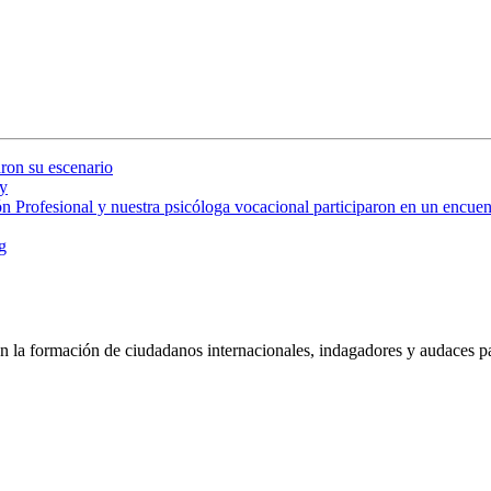
ron su escenario
y
 Profesional y nuestra psicóloga vocacional participaron en un encuent
g
 la formación de ciudadanos internacionales, indagadores y audaces pa