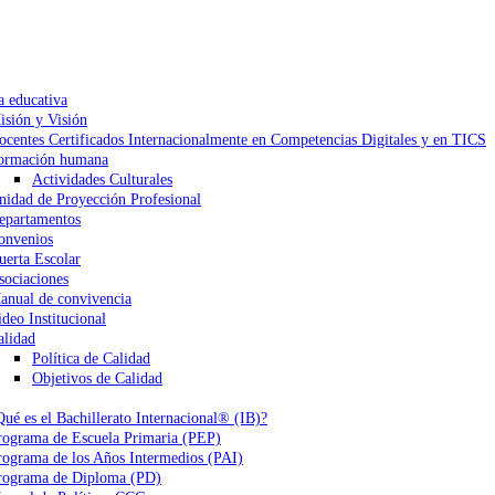
a educativa
isión y Visión
ocentes Certificados Internacionalmente en Competencias Digitales y en TICS
ormación humana
Actividades Culturales
nidad de Proyección Profesional
epartamentos
onvenios
uerta Escolar
sociaciones
anual de convivencia
ideo Institucional
alidad
Política de Calidad
Objetivos de Calidad
Qué es el Bachillerato Internacional® (IB)?
rograma de Escuela Primaria (PEP)
rograma de los Años Intermedios (PAI)
rograma de Diploma (PD)