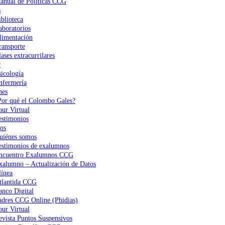
anual de Políticas CCG
s
iblioteca
aboratorios
limentación
ransporte
ases extracurrilares
r
sicología
nfermería
nes
Por qué el Colombo Gales?
our Virtual
estimonios
os
uiénes somos
estimonios de exalumnos
ncuentro Exalumnos CCG
xalumno – Actualización de Datos
ínea
tlantida CCG
anco Digital
adres CCG Online (Phidias)
our Virtual
evista Puntos Suspensivos