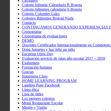
Circulares
Colegio bilingüe Calendario B Bogota
Colegio bilingües calendario b Bogota
Colegio Colombo Gales
Colegios Bilingües Bogotá Norte
Contacto
CONTINUAMOS GENERANDO EXPERIENCIAS DE
Cronograma
Cronograma de evaluaciones
DEMO
Docentes Certificados Internacionalmente en Competenci
Dona Juguetes y haz feliz un niño
Encuesta Open Day
Evaluación servicio de rutas año escolar 2017 – 2018
Exalumnos
Formación humana
Gracias
Happiness Class
HOME LEARNING PROGRAM
Landing Page Facebook
Línea ética
Lista de útiles
Los mejores colegios
Menú Restaurante Escolar
Misión y Visión