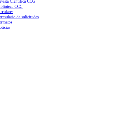
evista Científica CCG
iblioteca CCG
irculares
ormulario de solicitudes
ormatos
oticias