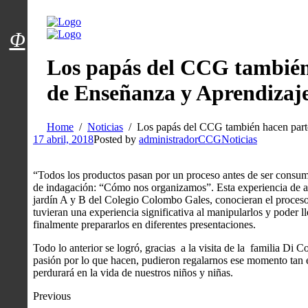
Menú usuarios
Φ
Los papás​ del CCG también 
de​ Enseñanza y Aprendizaj
Home
Noticias
Los papás​ del CCG también hacen​ part
17 abril, 2018
Posted by
administradorCCG
Noticias
“Todos los productos pasan por un proceso antes de ser consumidos 
de indagación: “Cómo nos organizamos”. Esta experiencia de apr
jardín A y B del Colegio Colombo Gales, ​conocieran el ​​proc
tuvieran una experiencia significativa al manipularlos y poder ll
finalmente prepararlos en diferentes presentaciones.
Todo lo anterior se logró, gracias ​ a la visita de la ​ familia D
pasión por lo que hacen, pudieron regalarnos ese momento tan 
perdurará en la vida de nuestros niños y niñas.
Previous