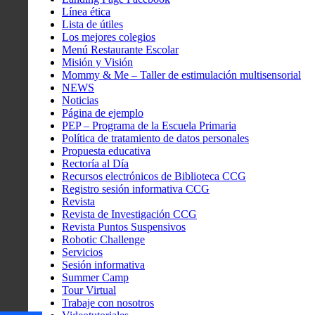
Línea ética
Lista de útiles
Los mejores colegios
Menú Restaurante Escolar
Misión y Visión
Mommy & Me – Taller de estimulación multisensorial
NEWS
Noticias
Página de ejemplo
PEP – Programa de la Escuela Primaria
Política de tratamiento de datos personales
Propuesta educativa
Rectoría al Día
Recursos electrónicos de Biblioteca CCG
Registro sesión informativa CCG
Revista
Revista de Investigación CCG
Revista Puntos Suspensivos
Robotic Challenge
Servicios
Sesión informativa
Summer Camp
Tour Virtual
Trabaje con nosotros