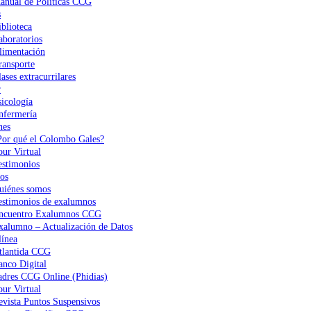
anual de Políticas CCG
s
iblioteca
aboratorios
limentación
ransporte
ases extracurrilares
r
sicología
nfermería
nes
Por qué el Colombo Gales?
our Virtual
estimonios
os
uiénes somos
estimonios de exalumnos
ncuentro Exalumnos CCG
xalumno – Actualización de Datos
ínea
tlantida CCG
anco Digital
adres CCG Online (Phidias)
our Virtual
evista Puntos Suspensivos