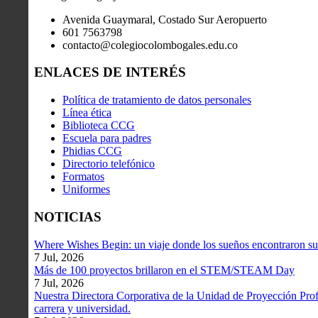
Avenida Guaymaral, Costado Sur Aeropuerto
601 7563798
contacto@colegiocolombogales.edu.co
ENLACES DE INTERÉS
Política de tratamiento de datos personales
Línea ética
Biblioteca CCG
Escuela para padres
Phidias CCG
Directorio telefónico
Formatos
Uniformes
NOTICIAS
Where Wishes Begin: un viaje donde los sueños encontraron su
7 Jul, 2026
Más de 100 proyectos brillaron en el STEM/STEAM Day
7 Jul, 2026
Nuestra Directora Corporativa de la Unidad de Proyección Profe
carrera y universidad.