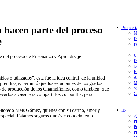
hacen​ parte del​ proceso
Propuest
M
e
D
F
U
e del​ proceso de​ Enseñanza y Aprendizaje
D
C
H
A
o utilizados”, esta fue la​ idea central ​ de ​l​a unidad
M
endizaje, permitió que los estudiantes de los grados
V
eso de producción de los Champiñones, como también, que
C
evarlos a casa para compartirlos con su flia, para
i Colloredo Mels Gómez,​ quienes con su cariño, amor y
IB
especial. Estamos seguros que éste conocimiento
¿
P
P
P