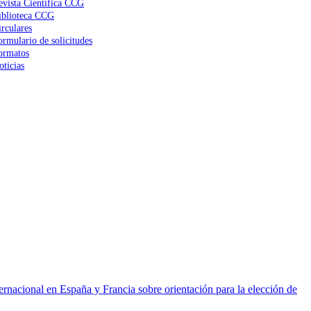
evista Científica CCG
iblioteca CCG
irculares
ormulario de solicitudes
ormatos
oticias
ernacional en España y Francia sobre orientación para la elección de