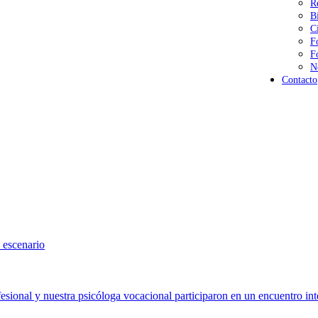
R
B
C
F
F
N
Contacto
 escenario
sional y nuestra psicóloga vocacional participaron en un encuentro int