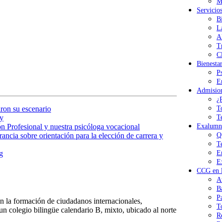
M
Servicio
B
L
A
T
Cl
Bienesta
P
E
Admisio
¿
T
ron su escenario
T
y
Exalumn
n Profesional y nuestra psicóloga vocacional
Q
ancia sobre orientación para la elección de carrera y
T
E
g
E
CCG en l
A
B
P
 la formación de ciudadanos internacionales,
T
n colegio bilingüe calendario B, mixto, ubicado al norte
R