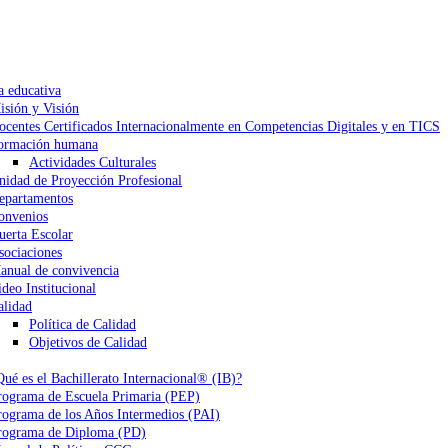
a educativa
isión y Visión
ocentes Certificados Internacionalmente en Competencias Digitales y en TICS
ormación humana
Actividades Culturales
nidad de Proyección Profesional
epartamentos
onvenios
uerta Escolar
sociaciones
anual de convivencia
ideo Institucional
alidad
Política de Calidad
Objetivos de Calidad
Qué es el Bachillerato Internacional® (IB)?
rograma de Escuela Primaria (PEP)
rograma de los Años Intermedios (PAI)
rograma de Diploma (PD)