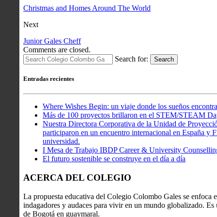
Christmas and Homes Around The World
Next
Junior Gales Cheff
Comments are closed.
Search for:
Search
Entradas recientes
Where Wishes Begin: un viaje donde los sueños encontra
Más de 100 proyectos brillaron en el STEM/STEAM Da
Nuestra Directora Corporativa de la Unidad de Proyecció
participaron en un encuentro internacional en España y Fr
universidad.
I Mesa de Trabajo IBDP Career & University Counsellin
El futuro sostenible se construye en el día a día
ACERCA DEL COLEGIO
La propuesta educativa del Colegio Colombo Gales se enfoca en
indagadores y audaces para vivir en un mundo globalizado. Es u
de Bogotá en guaymaral.