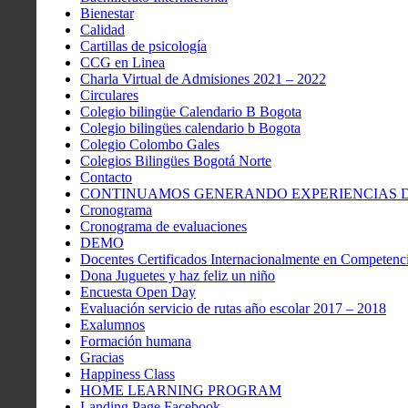
Bienestar
Calidad
Cartillas de psicología
CCG en Linea
Charla Virtual de Admisiones 2021 – 2022
Circulares
Colegio bilingüe Calendario B Bogota
Colegio bilingües calendario b Bogota
Colegio Colombo Gales
Colegios Bilingües Bogotá Norte
Contacto
CONTINUAMOS GENERANDO EXPERIENCIAS DE
Cronograma
Cronograma de evaluaciones
DEMO
Docentes Certificados Internacionalmente en Competenci
Dona Juguetes y haz feliz un niño
Encuesta Open Day
Evaluación servicio de rutas año escolar 2017 – 2018
Exalumnos
Formación humana
Gracias
Happiness Class
HOME LEARNING PROGRAM
Landing Page Facebook