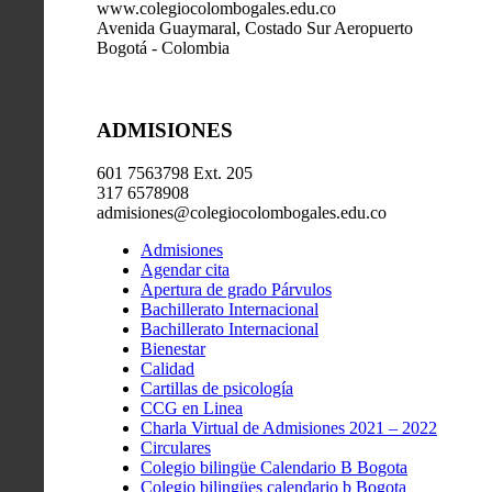
www.colegiocolombogales.edu.co
Avenida Guaymaral, Costado Sur Aeropuerto
Bogotá - Colombia
ADMISIONES
601 7563798 Ext. 205
317 6578908
admisiones@colegiocolombogales.edu.co
Admisiones
Agendar cita
Apertura de grado Párvulos
Bachillerato Internacional
Bachillerato Internacional
Bienestar
Calidad
Cartillas de psicología
CCG en Linea
Charla Virtual de Admisiones 2021 – 2022
Circulares
Colegio bilingüe Calendario B Bogota
Colegio bilingües calendario b Bogota