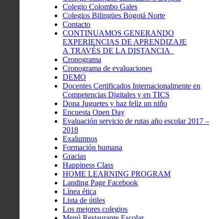
Colegio Colombo Gales
Colegios Bilingües Bogotá Norte
Contacto
CONTINUAMOS GENERANDO
EXPERIENCIAS DE APRENDIZAJE
A TRAVÉS DE LA DISTANCIA
Cronograma
Cronograma de evaluaciones
DEMO
Docentes Certificados Internacionalmente en
Competencias Digitales y en TICS
Dona Juguetes y haz feliz un niño
Encuesta Open Day
Evaluación servicio de rutas año escolar 2017 –
2018
Exalumnos
Formación humana
Gracias
Happiness Class
HOME LEARNING PROGRAM
Landing Page Facebook
Línea ética
Lista de útiles
Los mejores colegios
Menú Restaurante Escolar