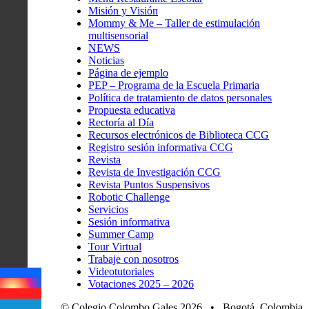
Misión y Visión
Mommy & Me – Taller de estimulación
multisensorial
NEWS
Noticias
Página de ejemplo
PEP – Programa de la Escuela Primaria
Política de tratamiento de datos personales
Propuesta educativa
Rectoría al Día
Recursos electrónicos de Biblioteca CCG
Registro sesión informativa CCG
Revista
Revista de Investigación CCG
Revista Puntos Suspensivos
Robotic Challenge
Servicios
Sesión informativa
Summer Camp
Tour Virtual
Trabaje con nosotros
Videotutoriales
Votaciones 2025 – 2026
© Colegio Colombo Gales 2026 • Bogotá, Colombia