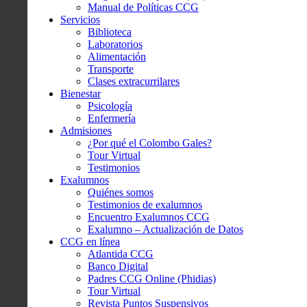
Manual de Políticas CCG
Servicios
Biblioteca
Laboratorios
Alimentación
Transporte
Clases extracurrilares
Bienestar
Psicología
Enfermería
Admisiones
¿Por qué el Colombo Gales?
Tour Virtual
Testimonios
Exalumnos
Quiénes somos
Testimonios de exalumnos
Encuentro Exalumnos CCG
Exalumno – Actualización de Datos
CCG en línea
Atlantida CCG
Banco Digital
Padres CCG Online (Phidias)
Tour Virtual
Revista Puntos Suspensivos