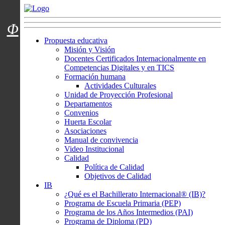
Menú usuarios
Φ
Propuesta educativa
Misión y Visión
Docentes Certificados Internacionalmente en
Competencias Digitales y en TICS
Formación humana
Actividades Culturales
Unidad de Proyección Profesional
Departamentos
Convenios
Huerta Escolar
Asociaciones
Manual de convivencia
Video Institucional
Calidad
Política de Calidad
Objetivos de Calidad
IB
¿Qué es el Bachillerato Internacional® (IB)?
Programa de Escuela Primaria (PEP)
Programa de los Años Intermedios (PAI)
Programa de Diploma (PD)