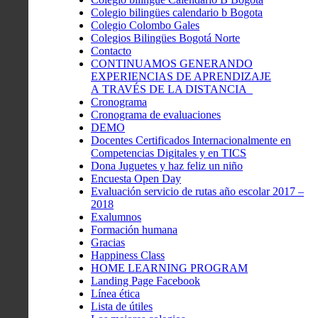
Colegio bilingües calendario b Bogota
Colegio Colombo Gales
Colegios Bilingües Bogotá Norte
Contacto
CONTINUAMOS GENERANDO
EXPERIENCIAS DE APRENDIZAJE
A TRAVÉS DE LA DISTANCIA
Cronograma
Cronograma de evaluaciones
DEMO
Docentes Certificados Internacionalmente en
Competencias Digitales y en TICS
Dona Juguetes y haz feliz un niño
Encuesta Open Day
Evaluación servicio de rutas año escolar 2017 –
2018
Exalumnos
Formación humana
Gracias
Happiness Class
HOME LEARNING PROGRAM
Landing Page Facebook
Línea ética
Lista de útiles