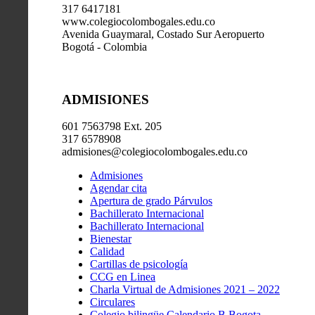
317 6417181
www.colegiocolombogales.edu.co
Avenida Guaymaral, Costado Sur Aeropuerto
Bogotá - Colombia
ADMISIONES
601 7563798 Ext. 205
317 6578908
admisiones@colegiocolombogales.edu.co
Admisiones
Agendar cita
Apertura de grado Párvulos
Bachillerato Internacional
Bachillerato Internacional
Bienestar
Calidad
Cartillas de psicología
CCG en Linea
Charla Virtual de Admisiones 2021 – 2022
Circulares
Colegio bilingüe Calendario B Bogota