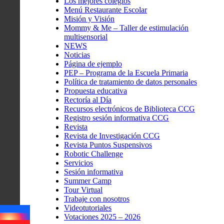
Los mejores colegios
Menú Restaurante Escolar
Misión y Visión
Mommy & Me – Taller de estimulación
multisensorial
NEWS
Noticias
Página de ejemplo
PEP – Programa de la Escuela Primaria
Política de tratamiento de datos personales
Propuesta educativa
Rectoría al Día
Recursos electrónicos de Biblioteca CCG
Registro sesión informativa CCG
Revista
Revista de Investigación CCG
Revista Puntos Suspensivos
Robotic Challenge
Servicios
Sesión informativa
Summer Camp
Tour Virtual
Trabaje con nosotros
Videotutoriales
Votaciones 2025 – 2026