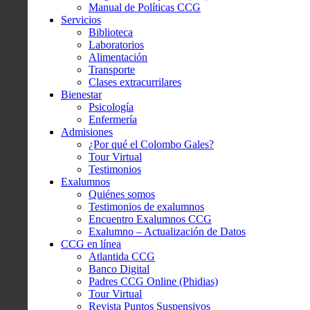
Manual de Políticas CCG
Servicios
Biblioteca
Laboratorios
Alimentación
Transporte
Clases extracurrilares
Bienestar
Psicología
Enfermería
Admisiones
¿Por qué el Colombo Gales?
Tour Virtual
Testimonios
Exalumnos
Quiénes somos
Testimonios de exalumnos
Encuentro Exalumnos CCG
Exalumno – Actualización de Datos
CCG en línea
Atlantida CCG
Banco Digital
Padres CCG Online (Phidias)
Tour Virtual
Revista Puntos Suspensivos