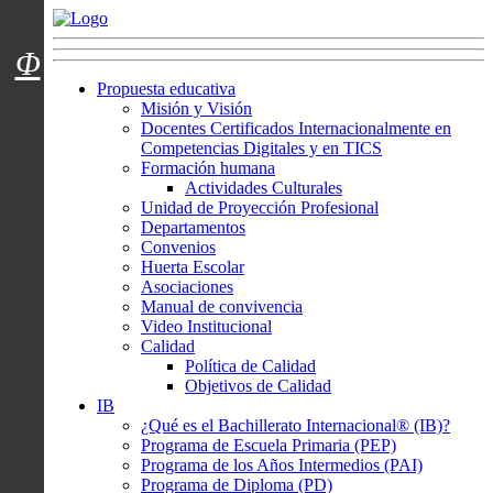
Menú usuarios
Φ
Propuesta educativa
Misión y Visión
Docentes Certificados Internacionalmente en
Competencias Digitales y en TICS
Formación humana
Actividades Culturales
Unidad de Proyección Profesional
Departamentos
Convenios
Huerta Escolar
Asociaciones
Manual de convivencia
Video Institucional
Calidad
Política de Calidad
Objetivos de Calidad
IB
¿Qué es el Bachillerato Internacional® (IB)?
Programa de Escuela Primaria (PEP)
Programa de los Años Intermedios (PAI)
Programa de Diploma (PD)