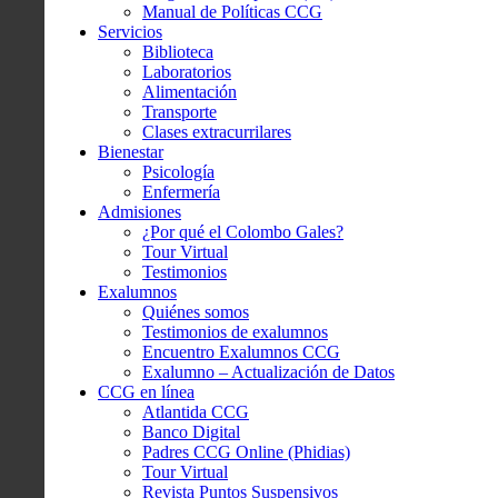
Manual de Políticas CCG
Servicios
Biblioteca
Laboratorios
Alimentación
Transporte
Clases extracurrilares
Bienestar
Psicología
Enfermería
Admisiones
¿Por qué el Colombo Gales?
Tour Virtual
Testimonios
Exalumnos
Quiénes somos
Testimonios de exalumnos
Encuentro Exalumnos CCG
Exalumno – Actualización de Datos
CCG en línea
Atlantida CCG
Banco Digital
Padres CCG Online (Phidias)
Tour Virtual
Revista Puntos Suspensivos