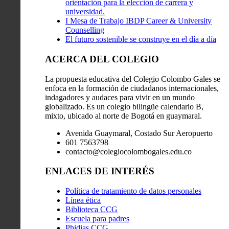
orientación para la elección de carrera y
universidad.
I Mesa de Trabajo IBDP Career & University
Counselling
El futuro sostenible se construye en el día a día
ACERCA DEL COLEGIO
La propuesta educativa del Colegio Colombo Gales se
enfoca en la formación de ciudadanos internacionales,
indagadores y audaces para vivir en un mundo
globalizado. Es un colegio bilingüe calendario B,
mixto, ubicado al norte de Bogotá en guaymaral.
Avenida Guaymaral, Costado Sur Aeropuerto
601 7563798
contacto@colegiocolombogales.edu.co
ENLACES DE INTERÉS
Política de tratamiento de datos personales
Línea ética
Biblioteca CCG
Escuela para padres
Phidias CCG