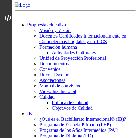
Menú usuarios
Φ
Propuesta educativa
Misión y Visión
Docentes Certificados Internacionalmente en
Competencias Digitales y en TICS
Formación humana
Actividades Culturales
Unidad de Proyección Profesional
Departamentos
Convenios
Huerta Escolar
Asociaciones
Manual de convivencia
Video Institucional
Calidad
Política de Calidad
Objetivos de Calidad
IB
¿Qué es el Bachillerato Internacional® (IB)?
Programa de Escuela Primaria (PEP)
Programa de los Años Intermedios (PAI)
Programa de Diploma (PD)