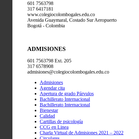
601 7563798
317 6417181
www.colegiocolombogales.edu.co
Avenida Guaymaral, Costado Sur Aeropuerto
Bogotá - Colombia
ADMISIONES
601 7563798 Ext. 205
317 6578908
admisiones@colegiocolombogales.edu.co
Admisiones
Agendar cita
Apertura de grado Párvulos
Bachillerato Internacional
Bachillerato Internacional
Bienestar
Calidad
Cartillas de psicología
CCG en Linea
Charla Virtual de Admisiones 2021 – 2022
Circulares