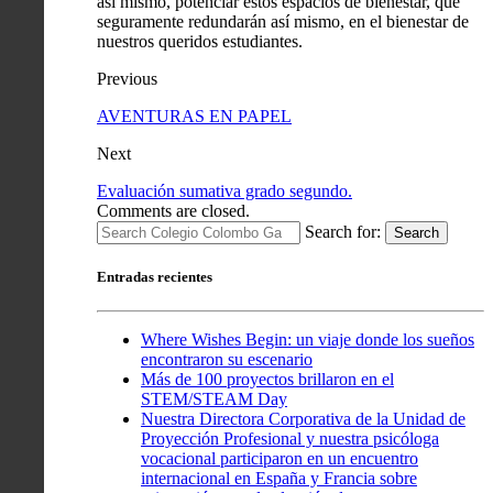
así mismo, potenciar estos espacios de bienestar, que
seguramente redundarán así mismo, en el bienestar de
nuestros queridos estudiantes.
Previous
AVENTURAS EN PAPEL
Next
Evaluación sumativa grado segundo.
Comments are closed.
Search for:
Search
Entradas recientes
Where Wishes Begin: un viaje donde los sueños
encontraron su escenario
Más de 100 proyectos brillaron en el
STEM/STEAM Day
Nuestra Directora Corporativa de la Unidad de
Proyección Profesional y nuestra psicóloga
vocacional participaron en un encuentro
internacional en España y Francia sobre