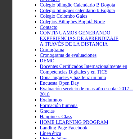
Colegio bilingüe Calendario B Bogota
Colegio bilingües calendario b Bogota
Colegio Colombo Gales
Colegios Bilingües Bogotá Norte
Contacto
CONTINUAMOS GENERANDO
EXPERIENCIAS DE APRENDIZAJE
A TRAVÉS DE LA DISTANCIA
Cronograma
Cronograma de evaluaciones
DEMO
Docentes Certificados Internacionalmente en
Competencias Digitales y en TICS
Dona Juguetes y haz feliz un niño
Encuesta Open Day
Evaluación servicio de rutas año escolar 2017 –
2018
Exalumnos
Formación humana
Gracias
Happiness Class
HOME LEARNING PROGRAM
Landing Page Facebook
Línea ética
Lista de útiles