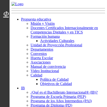
Menú usuarios
Φ
Propuesta educativa
Misión y Visión
Docentes Certificados Internacionalmente en
Competencias Digitales y en TICS
Formación humana
Actividades Culturales
Unidad de Proyección Profesional
Departamentos
Convenios
Huerta Escolar
Asociaciones
Manual de convivencia
Video Institucional
Calidad
Política de Calidad
Objetivos de Calidad
IB
¿Qué es el Bachillerato Internacional® (IB)?
Programa de Escuela Primaria (PEP)
Programa de los Años Intermedios (PAI)
Programa de Diploma (PD)