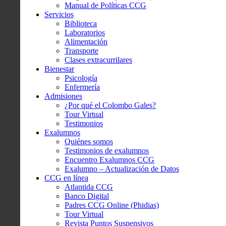
Manual de Políticas CCG
Servicios
Biblioteca
Laboratorios
Alimentación
Transporte
Clases extracurrilares
Bienestar
Psicología
Enfermería
Admisiones
¿Por qué el Colombo Gales?
Tour Virtual
Testimonios
Exalumnos
Quiénes somos
Testimonios de exalumnos
Encuentro Exalumnos CCG
Exalumno – Actualización de Datos
CCG en línea
Atlantida CCG
Banco Digital
Padres CCG Online (Phidias)
Tour Virtual
Revista Puntos Suspensivos