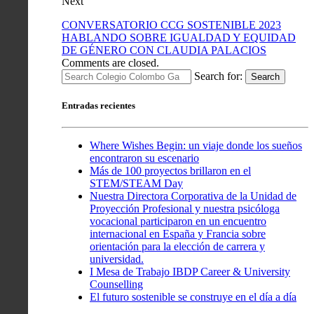
Next
CONVERSATORIO CCG SOSTENIBLE 2023
HABLANDO SOBRE IGUALDAD Y EQUIDAD
DE GÉNERO CON CLAUDIA PALACIOS
Comments are closed.
Search for:
Search
Entradas recientes
Where Wishes Begin: un viaje donde los sueños
encontraron su escenario
Más de 100 proyectos brillaron en el
STEM/STEAM Day
Nuestra Directora Corporativa de la Unidad de
Proyección Profesional y nuestra psicóloga
vocacional participaron en un encuentro
internacional en España y Francia sobre
orientación para la elección de carrera y
universidad.
I Mesa de Trabajo IBDP Career & University
Counselling
El futuro sostenible se construye en el día a día