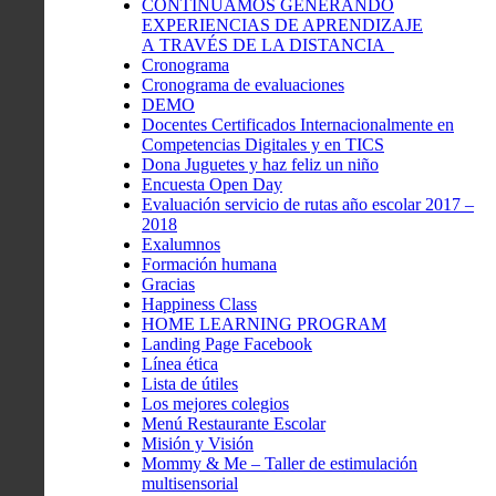
CONTINUAMOS GENERANDO
EXPERIENCIAS DE APRENDIZAJE
A TRAVÉS DE LA DISTANCIA
Cronograma
Cronograma de evaluaciones
DEMO
Docentes Certificados Internacionalmente en
Competencias Digitales y en TICS
Dona Juguetes y haz feliz un niño
Encuesta Open Day
Evaluación servicio de rutas año escolar 2017 –
2018
Exalumnos
Formación humana
Gracias
Happiness Class
HOME LEARNING PROGRAM
Landing Page Facebook
Línea ética
Lista de útiles
Los mejores colegios
Menú Restaurante Escolar
Misión y Visión
Mommy & Me – Taller de estimulación
multisensorial