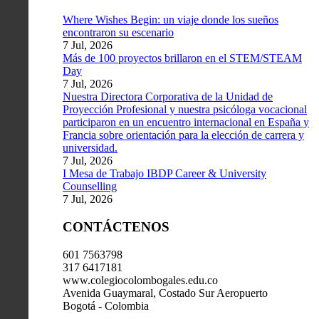
Where Wishes Begin: un viaje donde los sueños
encontraron su escenario
7 Jul, 2026
Más de 100 proyectos brillaron en el STEM/STEAM
Day
7 Jul, 2026
Nuestra Directora Corporativa de la Unidad de
Proyección Profesional y nuestra psicóloga vocacional
participaron en un encuentro internacional en España y
Francia sobre orientación para la elección de carrera y
universidad.
7 Jul, 2026
I Mesa de Trabajo IBDP Career & University
Counselling
7 Jul, 2026
CONTÁCTENOS
601 7563798
317 6417181
www.colegiocolombogales.edu.co
Avenida Guaymaral, Costado Sur Aeropuerto
Bogotá - Colombia