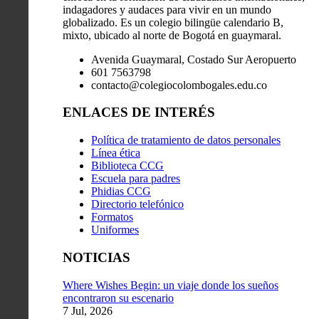
indagadores y audaces para vivir en un mundo
globalizado. Es un colegio bilingüe calendario B,
mixto, ubicado al norte de Bogotá en guaymaral.
Avenida Guaymaral, Costado Sur Aeropuerto
601 7563798
contacto@colegiocolombogales.edu.co
ENLACES DE INTERÉS
Política de tratamiento de datos personales
Línea ética
Biblioteca CCG
Escuela para padres
Phidias CCG
Directorio telefónico
Formatos
Uniformes
NOTICIAS
Where Wishes Begin: un viaje donde los sueños
encontraron su escenario
7 Jul, 2026