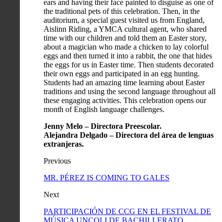
ears and having their face painted to disguise as one of
the traditional pets of this celebration. Then, in the
auditorium, a special guest visited us from England,
Aislinn Riding, a YMCA cultural agent, who shared
time with our children and told them an Easter story,
about a magician who made a chicken to lay colorful
eggs and then turned it into a rabbit, the one that hides
the eggs for us in Easter time. Then students decorated
their own eggs and participated in an egg hunting.
Students had an amazing time learning about Easter
traditions and using the second language throughout all
these engaging activities. This celebration opens our
month of English language challenges.
Jenny Melo – Directora Preescolar.
Alejandra Delgado – Directora del área de lenguas
extranjeras.
Previous
MR. PÉREZ IS COMING TO GALES
Next
PARTICIPACIÓN DE CCG EN EL FESTIVAL DE
MÚSICA UNCOLI DE BACHILLERATO.