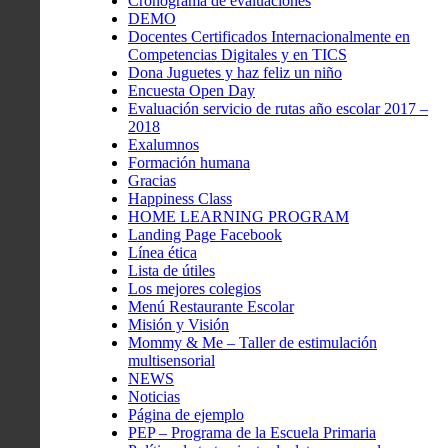
Cronograma de evaluaciones
DEMO
Docentes Certificados Internacionalmente en
Competencias Digitales y en TICS
Dona Juguetes y haz feliz un niño
Encuesta Open Day
Evaluación servicio de rutas año escolar 2017 –
2018
Exalumnos
Formación humana
Gracias
Happiness Class
HOME LEARNING PROGRAM
Landing Page Facebook
Línea ética
Lista de útiles
Los mejores colegios
Menú Restaurante Escolar
Misión y Visión
Mommy & Me – Taller de estimulación
multisensorial
NEWS
Noticias
Página de ejemplo
PEP – Programa de la Escuela Primaria