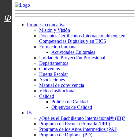
Menú usuarios
Φ
Propuesta educativa
Misión y Visión
Docentes Certificados Internacionalmente en
Competencias Digitales y en TICS
Formación humana
Actividades Culturales
Unidad de Proyección Profesional
Departamentos
Convenios
Huerta Escolar
Asociaciones
Manual de convivencia
Video Institucional
Calidad
Política de Calidad
Objetivos de Calidad
IB
¿Qué es el Bachillerato Internacional® (IB)?
Programa de Escuela Primaria (PEP)
Programa de los Años Intermedios (PAI)
Programa de Diploma (PD)