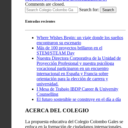
Comments are closed.
Search for:
Search
Entradas recientes
Where Wishes Begin: un viaje donde los sueños
encontraron su escenario
Más de 100 proyectos brillaron en el
STEM/STEAM Day
Nuestra Directora Corporativa de la Unidad de
Proyección Profesional y nuestra psicóloga
vocacional participaron en un encuentro
internacional en España y Francia sobre
orientación para la elección de carrera y
universidad.
I Mesa de Trabajo IBDP Career & University
Counselling
El futuro sostenible se construye en el día a día
ACERCA DEL COLEGIO
La propuesta educativa del Colegio Colombo Gales se
enfoca en la formación de ciudadanos internacionales,