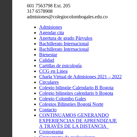
601 7563798 Ext. 205
317 6578908
admisiones@colegiocolombogales.edu.co
Admisiones
Agendar cita
Apertura de grado Párvulos
Bachillerato Internacional
Bachillerato Internacional
Bienestar
Calidad
Cartillas de psicología
CCG en Linea
Charla Virtual de Admisiones 2021 – 2022
Circulares
Colegio bilingüe Calendario B Bogota
Colegio bilingües calendario b Bogota
Colegio Colombo Gales
Colegios Bilingües Bogotá Norte
Contacto
CONTINUAMOS GENERANDO
EXPERIENCIAS DE APRENDIZAJE
A TRAVÉS DE LA DISTANCIA
Cronograma