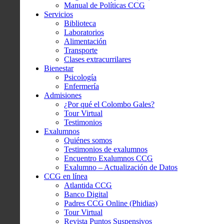
Manual de Políticas CCG
Servicios
Biblioteca
Laboratorios
Alimentación
Transporte
Clases extracurrilares
Bienestar
Psicología
Enfermería
Admisiones
¿Por qué el Colombo Gales?
Tour Virtual
Testimonios
Exalumnos
Quiénes somos
Testimonios de exalumnos
Encuentro Exalumnos CCG
Exalumno – Actualización de Datos
CCG en línea
Atlantida CCG
Banco Digital
Padres CCG Online (Phidias)
Tour Virtual
Revista Puntos Suspensivos