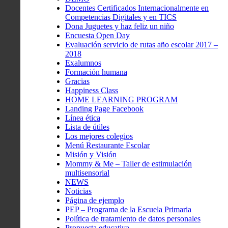
Docentes Certificados Internacionalmente en
Competencias Digitales y en TICS
Dona Juguetes y haz feliz un niño
Encuesta Open Day
Evaluación servicio de rutas año escolar 2017 –
2018
Exalumnos
Formación humana
Gracias
Happiness Class
HOME LEARNING PROGRAM
Landing Page Facebook
Línea ética
Lista de útiles
Los mejores colegios
Menú Restaurante Escolar
Misión y Visión
Mommy & Me – Taller de estimulación
multisensorial
NEWS
Noticias
Página de ejemplo
PEP – Programa de la Escuela Primaria
Política de tratamiento de datos personales
Propuesta educativa