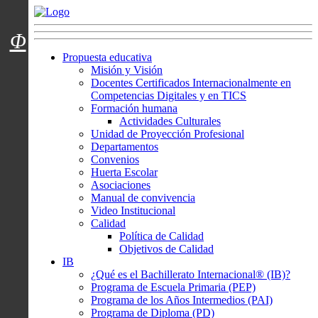
Menú usuarios
Φ
Propuesta educativa
Misión y Visión
Docentes Certificados Internacionalmente en
Competencias Digitales y en TICS
Formación humana
Actividades Culturales
Unidad de Proyección Profesional
Departamentos
Convenios
Huerta Escolar
Asociaciones
Manual de convivencia
Video Institucional
Calidad
Política de Calidad
Objetivos de Calidad
IB
¿Qué es el Bachillerato Internacional® (IB)?
Programa de Escuela Primaria (PEP)
Programa de los Años Intermedios (PAI)
Programa de Diploma (PD)