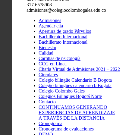
317 6578908
admisiones@colegiocolombogales.edu.co
Admisiones
Agendar cita
Apertura de grado Párvulos
Bachillerato Internacional
Bachillerato Internacional
Bienestar
Calidad
Cartillas de psicología
CCG en Linea
Charla Virtual de Admisiones 2021 – 2022
Circulares
Colegio bilingüe Calendario B Bogota
Colegio bilingües calendario b Bogota
Colegio Colombo Gales
Colegios Bilingües Bogotá Norte
Contacto
CONTINUAMOS GENERANDO
EXPERIENCIAS DE APRENDIZAJE
A TRAVÉS DE LA DISTANCIA
Cronograma
Cronograma de evaluaciones
DEMO