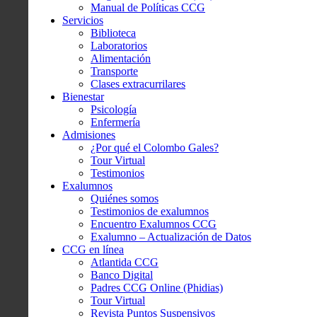
Manual de Políticas CCG
Servicios
Biblioteca
Laboratorios
Alimentación
Transporte
Clases extracurrilares
Bienestar
Psicología
Enfermería
Admisiones
¿Por qué el Colombo Gales?
Tour Virtual
Testimonios
Exalumnos
Quiénes somos
Testimonios de exalumnos
Encuentro Exalumnos CCG
Exalumno – Actualización de Datos
CCG en línea
Atlantida CCG
Banco Digital
Padres CCG Online (Phidias)
Tour Virtual
Revista Puntos Suspensivos