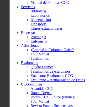
Manual de Políticas CCG
Servicios
Biblioteca
Laboratorios
Alimentación
Transporte
Clases extracurrilares
Bienestar
Psicología
Enfermería
Admisiones
¿Por qué el Colombo Gales?
Tour Virtual
Testimonios
Exalumnos
Quiénes somos
Testimonios de exalumnos
Encuentro Exalumnos CCG
Exalumno – Actualización de Datos
CCG en línea
Atlantida CCG
Banco Digital
Padres CCG Online (Phidias)
Tour Virtual
Revista Puntos Suspensivos