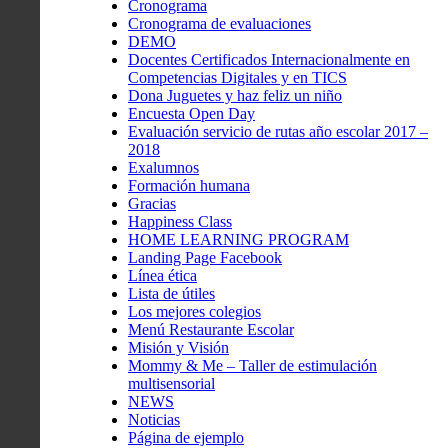
Cronograma
Cronograma de evaluaciones
DEMO
Docentes Certificados Internacionalmente en
Competencias Digitales y en TICS
Dona Juguetes y haz feliz un niño
Encuesta Open Day
Evaluación servicio de rutas año escolar 2017 –
2018
Exalumnos
Formación humana
Gracias
Happiness Class
HOME LEARNING PROGRAM
Landing Page Facebook
Línea ética
Lista de útiles
Los mejores colegios
Menú Restaurante Escolar
Misión y Visión
Mommy & Me – Taller de estimulación
multisensorial
NEWS
Noticias
Página de ejemplo