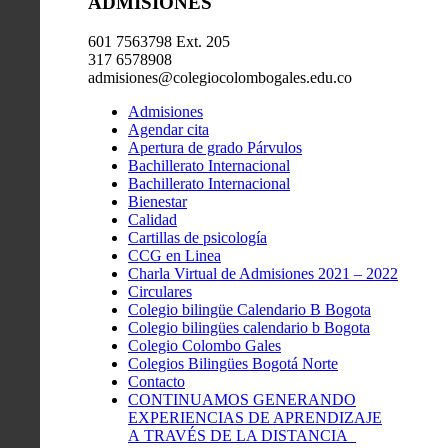
ADMISIONES
601 7563798 Ext. 205
317 6578908
admisiones@colegiocolombogales.edu.co
Admisiones
Agendar cita
Apertura de grado Párvulos
Bachillerato Internacional
Bachillerato Internacional
Bienestar
Calidad
Cartillas de psicología
CCG en Linea
Charla Virtual de Admisiones 2021 – 2022
Circulares
Colegio bilingüe Calendario B Bogota
Colegio bilingües calendario b Bogota
Colegio Colombo Gales
Colegios Bilingües Bogotá Norte
Contacto
CONTINUAMOS GENERANDO
EXPERIENCIAS DE APRENDIZAJE
A TRAVÉS DE LA DISTANCIA