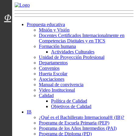
Menú usuarios
Φ
Propuesta educativa
Misión y Visión
Docentes Certificados Internacionalmente en
Competencias Digitales y en TICS
Formación humana
Actividades Culturales
Unidad de Proyección Profesional
Departamentos
Convenios
Huerta Escolar
Asociaciones
Manual de convivencia
Video Institucional
Calidad
Política de Calidad
Objetivos de Calidad
IB
¿Qué es el Bachillerato Internacional® (IB)?
Programa de Escuela Primaria (PEP)
Programa de los Años Intermedios (PAI)
Programa de Diploma (PD)