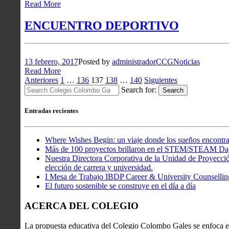
Read More
ENCUENTRO DEPORTIVO
13 febrero, 2017
Posted by
administradorCCG
Noticias
Read More
Paginación
Anteriores
1
…
136
137
138
…
140
Siguientes
Search for:
Search
de
entradas
Entradas recientes
Where Wishes Begin: un viaje donde los sueños encontra
Más de 100 proyectos brillaron en el STEM/STEAM Da
Nuestra Directora Corporativa de la Unidad de Proyección
elección de carrera y universidad.
I Mesa de Trabajo IBDP Career & University Counsellin
El futuro sostenible se construye en el día a día
ACERCA DEL COLEGIO
La propuesta educativa del Colegio Colombo Gales se enfoca en