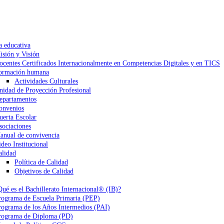
a educativa
isión y Visión
ocentes Certificados Internacionalmente en Competencias Digitales y en TICS
ormación humana
Actividades Culturales
nidad de Proyección Profesional
epartamentos
onvenios
uerta Escolar
sociaciones
anual de convivencia
ideo Institucional
alidad
Política de Calidad
Objetivos de Calidad
Qué es el Bachillerato Internacional® (IB)?
rograma de Escuela Primaria (PEP)
rograma de los Años Intermedios (PAI)
rograma de Diploma (PD)