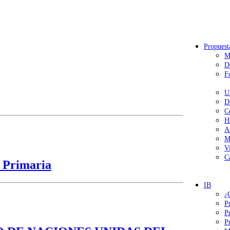
Propuest
M
D
F
U
D
C
H
A
M
V
C
 Primaria
IB
¿
P
P
P