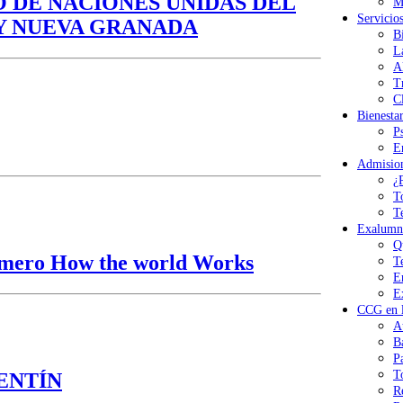
 DE NACIONES UNIDAS DEL
M
Servicio
Y NUEVA GRANADA
B
L
A
T
Cl
Bienesta
P
E
Admisio
¿
T
T
Exalumn
Q
rimero How the world Works
T
E
E
CCG en l
A
B
P
T
ALENTÍN
R