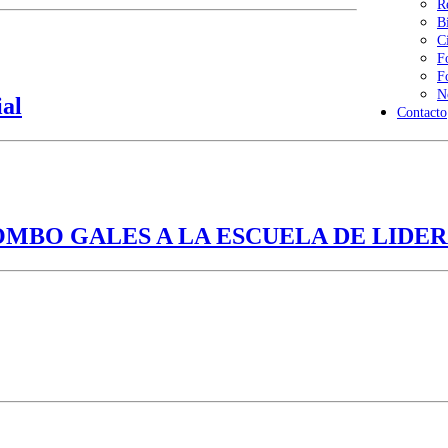
R
B
C
F
F
N
ial
Contacto
MBO GALES A LA ESCUELA DE LIDER