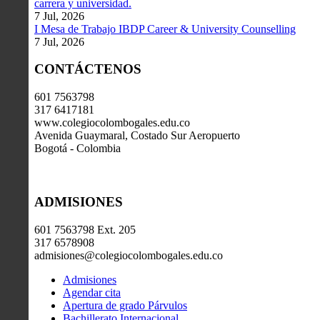
carrera y universidad.
7 Jul, 2026
I Mesa de Trabajo IBDP Career & University Counselling
7 Jul, 2026
CONTÁCTENOS
601 7563798
317 6417181
www.colegiocolombogales.edu.co
Avenida Guaymaral, Costado Sur Aeropuerto
Bogotá - Colombia
ADMISIONES
601 7563798 Ext. 205
317 6578908
admisiones@colegiocolombogales.edu.co
Admisiones
Agendar cita
Apertura de grado Párvulos
Bachillerato Internacional