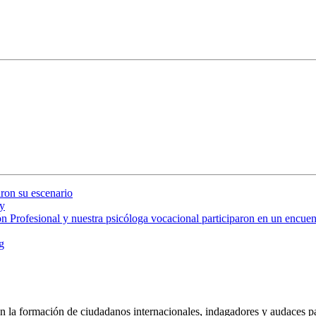
ron su escenario
y
 Profesional y nuestra psicóloga vocacional participaron en un encuent
g
 la formación de ciudadanos internacionales, indagadores y audaces pa