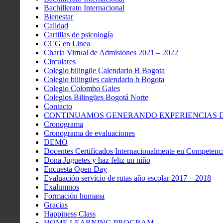
Bachillerato Internacional
Bienestar
Calidad
Cartillas de psicología
CCG en Linea
Charla Virtual de Admisiones 2021 – 2022
Circulares
Colegio bilingüe Calendario B Bogota
Colegio bilingües calendario b Bogota
Colegio Colombo Gales
Colegios Bilingües Bogotá Norte
Contacto
CONTINUAMOS GENERANDO EXPERIENCIAS DE
Cronograma
Cronograma de evaluaciones
DEMO
Docentes Certificados Internacionalmente en Competenci
Dona Juguetes y haz feliz un niño
Encuesta Open Day
Evaluación servicio de rutas año escolar 2017 – 2018
Exalumnos
Formación humana
Gracias
Happiness Class
HOME LEARNING PROGRAM