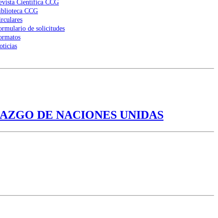
evista Científica CCG
iblioteca CCG
irculares
ormulario de solicitudes
ormatos
oticias
AZGO DE NACIONES UNIDAS