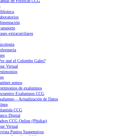
anual de Políticas CCG
s
iblioteca
aboratorios
limentación
ransporte
ases extracurrilares
r
sicología
nfermería
nes
Por qué el Colombo Gales?
our Virtual
estimonios
os
uiénes somos
estimonios de exalumnos
ncuentro Exalumnos CCG
xalumno – Actualización de Datos
ínea
tlantida CCG
anco Digital
adres CCG Online (Phidias)
our Virtual
evista Puntos Suspensivos