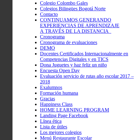
Colegio Colombo Gales
Colegios Bilingües Bogotá Norte
Contacto
CONTINUAMOS GENERANDO
EXPERIENCIAS DE APRENDIZAJE
A TRAVÉS DE LA DISTANCIA
Cronograma
Cronograma de evaluaciones
DEMO
Docentes Certificados Internacionalmente en
Competencias Digitales y en TICS
Dona Juguetes y haz feliz un niño
Encuesta Open Day
Evaluación servicio de rutas año escolar 2017 –
2018
Exalumnos
Formación humana
Gracias
Happiness Class
HOME LEARNING PROGRAM
Landing Page Facebook
Línea ética
Lista de útiles
Los mejores colegios
Menú Restaurante Escolar