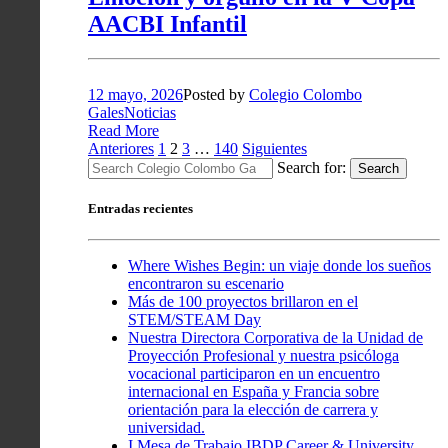
AACBI Infantil
12 mayo, 2026
Posted by
Colegio Colombo
Gales
Noticias
Read More
Paginación
Anteriores
1
2
3
…
140
Siguientes
Search for:
Search
de
entradas
Entradas recientes
Where Wishes Begin: un viaje donde los sueños
encontraron su escenario
Más de 100 proyectos brillaron en el
STEM/STEAM Day
Nuestra Directora Corporativa de la Unidad de
Proyección Profesional y nuestra psicóloga
vocacional participaron en un encuentro
internacional en España y Francia sobre
orientación para la elección de carrera y
universidad.
I Mesa de Trabajo IBDP Career & University