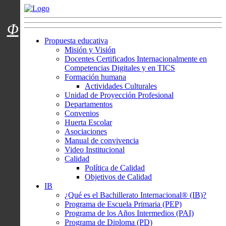
Menú usuarios
Φ
Propuesta educativa
Misión y Visión
Docentes Certificados Internacionalmente en
Competencias Digitales y en TICS
Formación humana
Actividades Culturales
Unidad de Proyección Profesional
Departamentos
Convenios
Huerta Escolar
Asociaciones
Manual de convivencia
Video Institucional
Calidad
Política de Calidad
Objetivos de Calidad
IB
¿Qué es el Bachillerato Internacional® (IB)?
Programa de Escuela Primaria (PEP)
Programa de los Años Intermedios (PAI)
Programa de Diploma (PD)