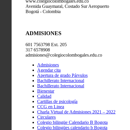
www.colegiocolombogales.edu.co
Avenida Guaymaral, Costado Sur Aeropuerto
Bogotá - Colombia
ADMISIONES
601 7563798 Ext. 205
317 6578908
admisiones@colegiocolombogales.edu.co
Admisiones
Agendar cita
Apertura de grado Párvulos
Bachillerato Internacional
Bachillerato Internacional
Bienestar
Calidad
Cartillas de psicología
CCG en Linea
Charla Virtual de Admisiones 2021 – 2022
Circulares
Colegio bilingüe Calendario B Bogota
Colegio bilingües calendario b Bogota