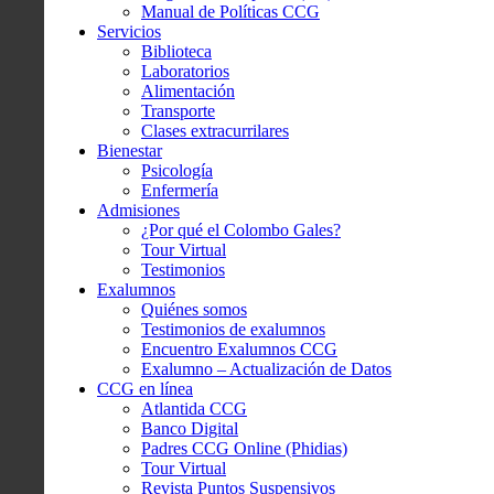
Manual de Políticas CCG
Servicios
Biblioteca
Laboratorios
Alimentación
Transporte
Clases extracurrilares
Bienestar
Psicología
Enfermería
Admisiones
¿Por qué el Colombo Gales?
Tour Virtual
Testimonios
Exalumnos
Quiénes somos
Testimonios de exalumnos
Encuentro Exalumnos CCG
Exalumno – Actualización de Datos
CCG en línea
Atlantida CCG
Banco Digital
Padres CCG Online (Phidias)
Tour Virtual
Revista Puntos Suspensivos