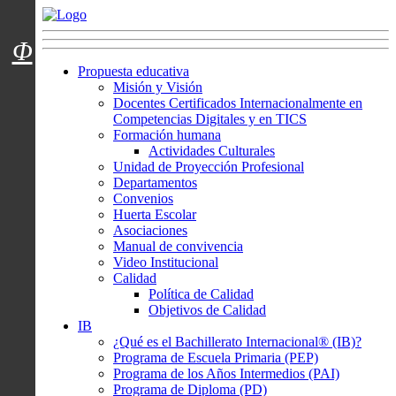
Menú usuarios
Φ
Propuesta educativa
Misión y Visión
Docentes Certificados Internacionalmente en
Competencias Digitales y en TICS
Formación humana
Actividades Culturales
Unidad de Proyección Profesional
Departamentos
Convenios
Huerta Escolar
Asociaciones
Manual de convivencia
Video Institucional
Calidad
Política de Calidad
Objetivos de Calidad
IB
¿Qué es el Bachillerato Internacional® (IB)?
Programa de Escuela Primaria (PEP)
Programa de los Años Intermedios (PAI)
Programa de Diploma (PD)