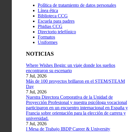
Política de tratamiento de datos personales
Línea ética
Biblioteca CCG
Escuela para padres
Phidias CCG
Directorio telefónico
Formatos
Uniformes
NOTICIAS
Where Wishes Begin: un viaje donde los sueños
encontraron su escenario
7 Jul, 2026
Más de 100 proyectos brillaron en el STEM/STEAM
Day
7 Jul, 2026
Nuestra Directora Corporativa de la Unidad de
Proyección Profesional y nuestra psicóloga vocacional
participaron en un encuentro internacional en España y
Francia sobre orientación para la elección de carrera y
universidad.
7 Jul, 2026
I Mesa de Trabajo IBDP Career & University