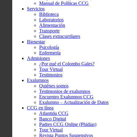
Manual de Políticas CCG
Servicios
Biblioteca
Laboratorios
Alimentación
Transporte
Clases extracurrilares
Bienestar
Psicología
Enfermería
Admisiones
¿Por qué el Colombo Gales?
Tour Virtual
Testimonios
Exalumnos
Quiénes somos
Testimonios de exalumnos
Encuentro Exalumnos CCG
Exalumno – Actualización de Datos
CCG en línea
Atlantida CCG
Banco Digital
Padres CCG Online (Phidias)
Tour Virtual
Revista Puntos Suspensivos