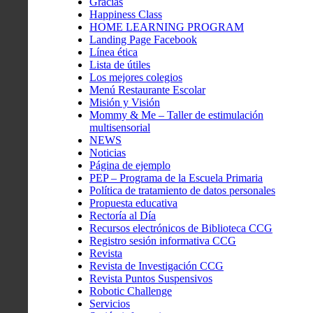
Gracias
Happiness Class
HOME LEARNING PROGRAM
Landing Page Facebook
Línea ética
Lista de útiles
Los mejores colegios
Menú Restaurante Escolar
Misión y Visión
Mommy & Me – Taller de estimulación
multisensorial
NEWS
Noticias
Página de ejemplo
PEP – Programa de la Escuela Primaria
Política de tratamiento de datos personales
Propuesta educativa
Rectoría al Día
Recursos electrónicos de Biblioteca CCG
Registro sesión informativa CCG
Revista
Revista de Investigación CCG
Revista Puntos Suspensivos
Robotic Challenge
Servicios