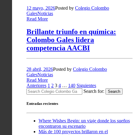
12 mayo, 2026
Posted by
Colegio Colombo
Gales
Noticias
Read More
Brillante triunfo en química:
Colombo Gales lidera
competencia AACBI
28 abril, 2026
Posted by
Colegio Colombo
Gales
Noticias
Read More
Paginación
Anteriores
1
2
3
4
…
140
Siguientes
Search for:
Search
de
entradas
Entradas recientes
Where Wishes Begin: un viaje donde los sueños
encontraron su escenario
Más de 100 proyectos brillaron en el