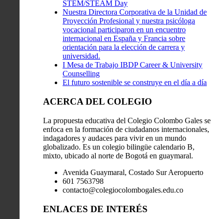
STEM/STEAM Day
Nuestra Directora Corporativa de la Unidad de
Proyección Profesional y nuestra psicóloga
vocacional participaron en un encuentro
internacional en España y Francia sobre
orientación para la elección de carrera y
universidad.
I Mesa de Trabajo IBDP Career & University
Counselling
El futuro sostenible se construye en el día a día
ACERCA DEL COLEGIO
La propuesta educativa del Colegio Colombo Gales se
enfoca en la formación de ciudadanos internacionales,
indagadores y audaces para vivir en un mundo
globalizado. Es un colegio bilingüe calendario B,
mixto, ubicado al norte de Bogotá en guaymaral.
Avenida Guaymaral, Costado Sur Aeropuerto
601 7563798
contacto@colegiocolombogales.edu.co
ENLACES DE INTERÉS