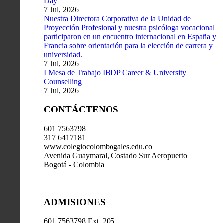
Day
7 Jul, 2026
Nuestra Directora Corporativa de la Unidad de
Proyección Profesional y nuestra psicóloga vocacional
participaron en un encuentro internacional en España y
Francia sobre orientación para la elección de carrera y
universidad.
7 Jul, 2026
I Mesa de Trabajo IBDP Career & University
Counselling
7 Jul, 2026
CONTÁCTENOS
601 7563798
317 6417181
www.colegiocolombogales.edu.co
Avenida Guaymaral, Costado Sur Aeropuerto
Bogotá - Colombia
ADMISIONES
601 7563798 Ext. 205