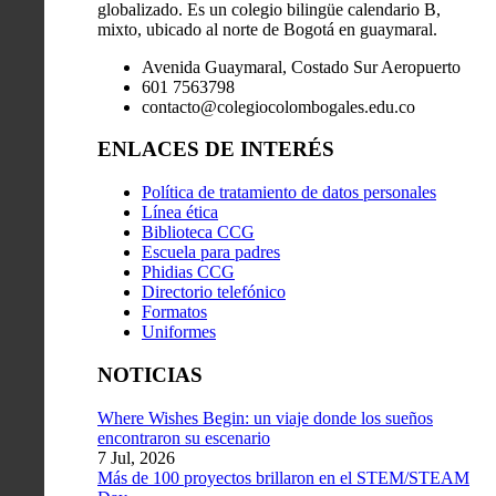
globalizado. Es un colegio bilingüe calendario B,
mixto, ubicado al norte de Bogotá en guaymaral.
Avenida Guaymaral, Costado Sur Aeropuerto
601 7563798
contacto@colegiocolombogales.edu.co
ENLACES DE INTERÉS
Política de tratamiento de datos personales
Línea ética
Biblioteca CCG
Escuela para padres
Phidias CCG
Directorio telefónico
Formatos
Uniformes
NOTICIAS
Where Wishes Begin: un viaje donde los sueños
encontraron su escenario
7 Jul, 2026
Más de 100 proyectos brillaron en el STEM/STEAM