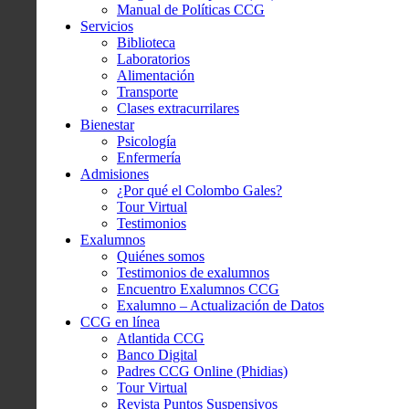
Manual de Políticas CCG
Servicios
Biblioteca
Laboratorios
Alimentación
Transporte
Clases extracurrilares
Bienestar
Psicología
Enfermería
Admisiones
¿Por qué el Colombo Gales?
Tour Virtual
Testimonios
Exalumnos
Quiénes somos
Testimonios de exalumnos
Encuentro Exalumnos CCG
Exalumno – Actualización de Datos
CCG en línea
Atlantida CCG
Banco Digital
Padres CCG Online (Phidias)
Tour Virtual
Revista Puntos Suspensivos