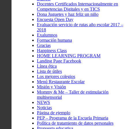
Docentes Certificados Internacionalmente en
Competencias Digitales y en TICS
Dona Juguetes y haz feliz un niño
Encuesta Open Day
Evaluación servicio de rutas año escolar 2017 –
2018
Exalumnos
Formación humana
Gracias
Happiness Class
HOME LEARNING PROGRAM
Landing Page Facebook
Línea ética
Lista de útiles
Los mejores colegios
Menú Restaurante Escolar
Misión y Visión
Mommy & Me – Taller de estimulación
multisensorial
NEWS
Noticias
Página de ejemplo
PEP – Programa de la Escuela Primaria
Política de tratamiento de datos personales
Propuesta educativa