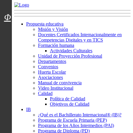
Menú usuarios
Φ
Propuesta educativa
Misión y Visión
Docentes Certificados Internacionalmente en
Competencias Digitales y en TICS
Formación humana
Actividades Culturales
Unidad de Proyección Profesional
Departamentos
Convenios
Huerta Escolar
Asociaciones
Manual de convivencia
Video Institucional
Calidad
Política de Calidad
Objetivos de Calidad
IB
¿Qué es el Bachillerato Internacional® (IB)?
Programa de Escuela Primaria (PEP)
Programa de los Años Intermedios (PAI)
Programa de Diploma (PD)