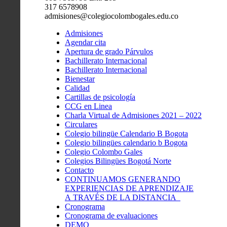
317 6578908
admisiones@colegiocolombogales.edu.co
Admisiones
Agendar cita
Apertura de grado Párvulos
Bachillerato Internacional
Bachillerato Internacional
Bienestar
Calidad
Cartillas de psicología
CCG en Linea
Charla Virtual de Admisiones 2021 – 2022
Circulares
Colegio bilingüe Calendario B Bogota
Colegio bilingües calendario b Bogota
Colegio Colombo Gales
Colegios Bilingües Bogotá Norte
Contacto
CONTINUAMOS GENERANDO
EXPERIENCIAS DE APRENDIZAJE
A TRAVÉS DE LA DISTANCIA
Cronograma
Cronograma de evaluaciones
DEMO