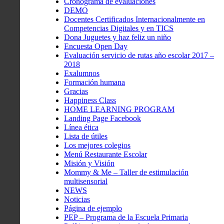
Cronograma de evaluaciones
DEMO
Docentes Certificados Internacionalmente en
Competencias Digitales y en TICS
Dona Juguetes y haz feliz un niño
Encuesta Open Day
Evaluación servicio de rutas año escolar 2017 –
2018
Exalumnos
Formación humana
Gracias
Happiness Class
HOME LEARNING PROGRAM
Landing Page Facebook
Línea ética
Lista de útiles
Los mejores colegios
Menú Restaurante Escolar
Misión y Visión
Mommy & Me – Taller de estimulación
multisensorial
NEWS
Noticias
Página de ejemplo
PEP – Programa de la Escuela Primaria