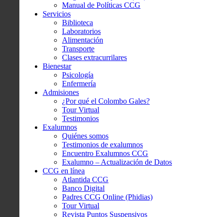
Manual de Políticas CCG
Servicios
Biblioteca
Laboratorios
Alimentación
Transporte
Clases extracurrilares
Bienestar
Psicología
Enfermería
Admisiones
¿Por qué el Colombo Gales?
Tour Virtual
Testimonios
Exalumnos
Quiénes somos
Testimonios de exalumnos
Encuentro Exalumnos CCG
Exalumno – Actualización de Datos
CCG en línea
Atlantida CCG
Banco Digital
Padres CCG Online (Phidias)
Tour Virtual
Revista Puntos Suspensivos