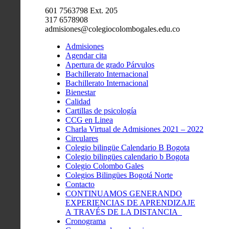
601 7563798 Ext. 205
317 6578908
admisiones@colegiocolombogales.edu.co
Admisiones
Agendar cita
Apertura de grado Párvulos
Bachillerato Internacional
Bachillerato Internacional
Bienestar
Calidad
Cartillas de psicología
CCG en Linea
Charla Virtual de Admisiones 2021 – 2022
Circulares
Colegio bilingüe Calendario B Bogota
Colegio bilingües calendario b Bogota
Colegio Colombo Gales
Colegios Bilingües Bogotá Norte
Contacto
CONTINUAMOS GENERANDO
EXPERIENCIAS DE APRENDIZAJE
A TRAVÉS DE LA DISTANCIA
Cronograma