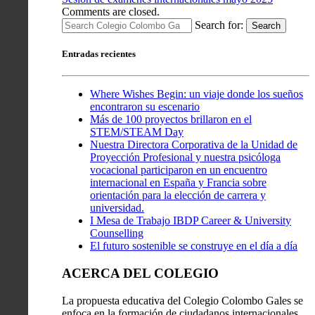
Comments are closed.
Search for:
Search
Entradas recientes
Where Wishes Begin: un viaje donde los sueños
encontraron su escenario
Más de 100 proyectos brillaron en el
STEM/STEAM Day
Nuestra Directora Corporativa de la Unidad de
Proyección Profesional y nuestra psicóloga
vocacional participaron en un encuentro
internacional en España y Francia sobre
orientación para la elección de carrera y
universidad.
I Mesa de Trabajo IBDP Career & University
Counselling
El futuro sostenible se construye en el día a día
ACERCA DEL COLEGIO
La propuesta educativa del Colegio Colombo Gales se
enfoca en la formación de ciudadanos internacionales,