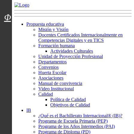
Menú usuarios
Φ
Propuesta educativa
Misión y Visión
Docentes Certificados Internacionalmente en
Competencias Digitales y en TICS
Formación humana
Actividades Culturales
Unidad de Proyección Profesional
Departamentos
Convenios
Huerta Escolar
Asociaciones
Manual de convivencia
Video Institucional
Calidad
Política de Calidad
Objetivos de Calidad
IB
¿Qué es el Bachillerato Internacional® (IB)?
Programa de Escuela Primaria (PEP)
Programa de los Años Intermedios (PAI)
Programa de Diploma (PD)