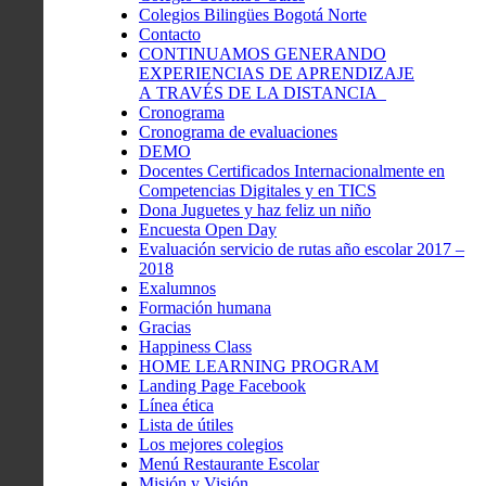
Colegios Bilingües Bogotá Norte
Contacto
CONTINUAMOS GENERANDO
EXPERIENCIAS DE APRENDIZAJE
A TRAVÉS DE LA DISTANCIA
Cronograma
Cronograma de evaluaciones
DEMO
Docentes Certificados Internacionalmente en
Competencias Digitales y en TICS
Dona Juguetes y haz feliz un niño
Encuesta Open Day
Evaluación servicio de rutas año escolar 2017 –
2018
Exalumnos
Formación humana
Gracias
Happiness Class
HOME LEARNING PROGRAM
Landing Page Facebook
Línea ética
Lista de útiles
Los mejores colegios
Menú Restaurante Escolar
Misión y Visión