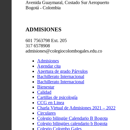
Avenida Guaymaral, Costado Sur Aeropuerto
Bogotá - Colombia
ADMISIONES
601 7563798 Ext. 205
317 6578908
admisiones@colegiocolombogales.edu.co
Admisiones
Agendar cita
Apertura de grado Párvulos
Bachillerato Internacional
Bachillerato Internacional
Bienestar
Calidad
Cartillas de psicología
CCG en Linea
Charla Virtual de Admisiones 2021 – 2022
Circulares
Colegio bilingüe Calendario B Bogota
Colegio bilingües calendario b Bogota
Colegio Colombo Gales