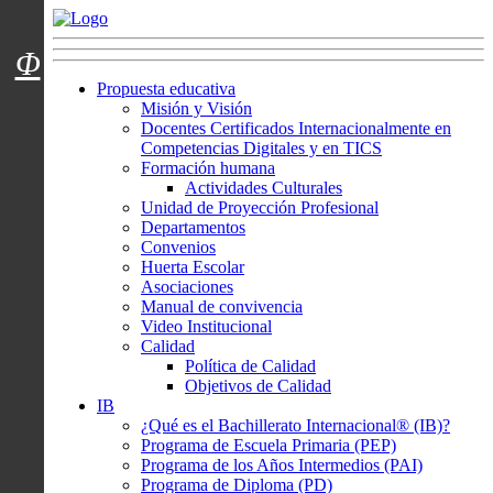
Menú usuarios
Φ
Propuesta educativa
Misión y Visión
Docentes Certificados Internacionalmente en
Competencias Digitales y en TICS
Formación humana
Actividades Culturales
Unidad de Proyección Profesional
Departamentos
Convenios
Huerta Escolar
Asociaciones
Manual de convivencia
Video Institucional
Calidad
Política de Calidad
Objetivos de Calidad
IB
¿Qué es el Bachillerato Internacional® (IB)?
Programa de Escuela Primaria (PEP)
Programa de los Años Intermedios (PAI)
Programa de Diploma (PD)