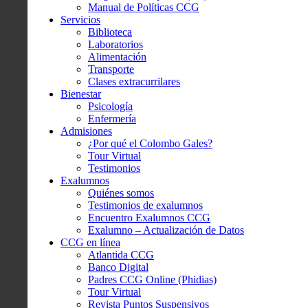
Manual de Políticas CCG
Servicios
Biblioteca
Laboratorios
Alimentación
Transporte
Clases extracurrilares
Bienestar
Psicología
Enfermería
Admisiones
¿Por qué el Colombo Gales?
Tour Virtual
Testimonios
Exalumnos
Quiénes somos
Testimonios de exalumnos
Encuentro Exalumnos CCG
Exalumno – Actualización de Datos
CCG en línea
Atlantida CCG
Banco Digital
Padres CCG Online (Phidias)
Tour Virtual
Revista Puntos Suspensivos