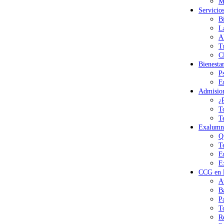
M
Servicio
B
L
A
T
Cl
Bienesta
P
E
Admisio
¿
T
T
Exalumn
Q
T
E
E
CCG en l
A
B
P
T
R