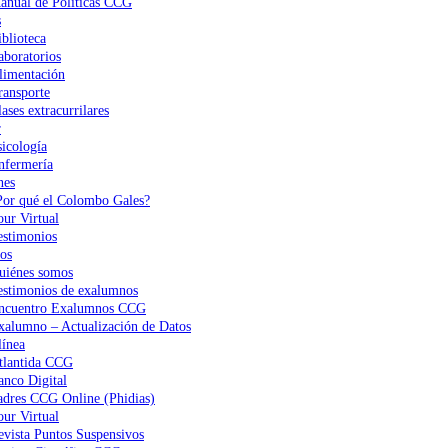
anual de Políticas CCG
s
iblioteca
aboratorios
limentación
ransporte
ases extracurrilares
r
sicología
nfermería
nes
Por qué el Colombo Gales?
our Virtual
estimonios
os
uiénes somos
estimonios de exalumnos
ncuentro Exalumnos CCG
xalumno – Actualización de Datos
ínea
tlantida CCG
anco Digital
adres CCG Online (Phidias)
our Virtual
evista Puntos Suspensivos