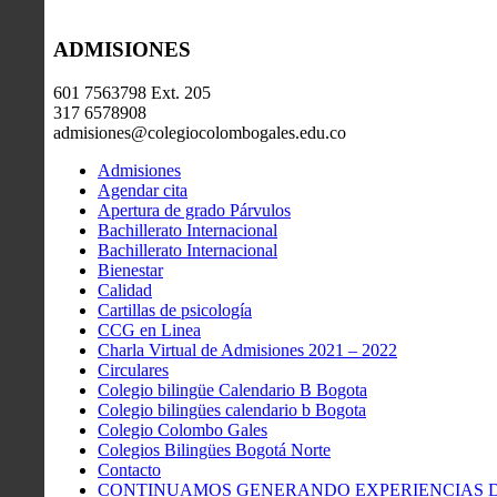
ADMISIONES
601 7563798 Ext. 205
317 6578908
admisiones@colegiocolombogales.edu.co
Admisiones
Agendar cita
Apertura de grado Párvulos
Bachillerato Internacional
Bachillerato Internacional
Bienestar
Calidad
Cartillas de psicología
CCG en Linea
Charla Virtual de Admisiones 2021 – 2022
Circulares
Colegio bilingüe Calendario B Bogota
Colegio bilingües calendario b Bogota
Colegio Colombo Gales
Colegios Bilingües Bogotá Norte
Contacto
CONTINUAMOS GENERANDO EXPERIENCIAS DE