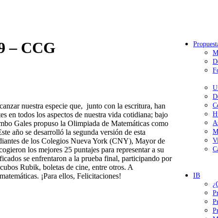
19 – CCG
Propuest
M
D
F
U
D
anzar nuestra especie que, junto con la escritura, han
C
es en todos los aspectos de nuestra vida cotidiana; bajo
H
lombo Gales propuso la Olimpiada de Matemáticas como
A
Este año se desarrolló la segunda versión de esta
M
studiantes de los Colegios Nueva York (CNY), Mayor de
V
gieron los mejores 25 puntajes para representar a su
C
ficados se enfrentaron a la prueba final, participando por
 cubos Rubik, boletas de cine, entre otros. A
atemáticas. ¡Para ellos, Felicitaciones!
IB
¿
P
P
P