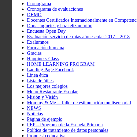
Cronograma
Cronograma de evaluaciones
DEMO
Docentes Certificados Internacionalmente en Competenci
Dona Juguetes y haz feliz un niño
Encuesta Open Day
Evaluación servicio de rutas año escolar 2017 – 2018
Exalumnos
Formación humana
Gracias
Happiness Class
HOME LEARNING PROGRAM
Landing Page Facebook
Línea ética
Lista de útiles
Los mejores colegios
Menú Restaurante Escolar
Misión y Visión
Mommy & Me – Taller de estimulación multisensorial
NEWS
Noticias
Página de ejemplo
PEP – Programa de la Escuela Primaria
Política de tratamiento de datos personales
Propuesta educativa