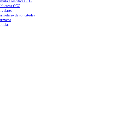
evista Científica CCG
iblioteca CCG
irculares
ormulario de solicitudes
ormatos
oticias