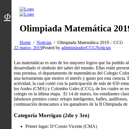
Menú usuarios
Φ
Olimpiada Matemática 20
Home
Noticias
Olimpiada Matemática 2019 – CCG
22 marzo, 2019
Posted by
administradorCCG
Noticias
Las matemáticas es uno de los mayores logros que ha podido alc
desarrollado el símbolo del saber del mundo. Ellas están present
esta premisa, el departamento de matemáticas del Colegio Co
una herramienta que motive el interés y gusto por esta ciencia. 
actividad, la cual contó con la participación de más de 650 e
los Andes (CMA) y Colombo Gales (CCG), de los cuales se esco
colegio en la última etapa. El 14 de marzo, los estudiantes clasi
fabulosos premios como: relojes inteligentes, bafles, audífonos,
continuación destacamos a los ganadores de la II Olimpiada de m
Categoría Morrigan (2do y 3ro)
Primer lugar: D’Cossio Vicente (CMA)