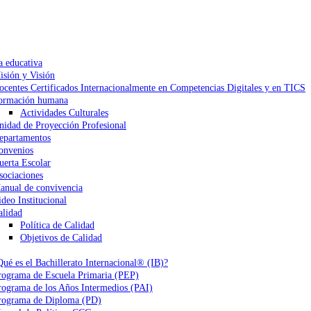
a educativa
isión y Visión
ocentes Certificados Internacionalmente en Competencias Digitales y en TICS
ormación humana
Actividades Culturales
nidad de Proyección Profesional
epartamentos
onvenios
uerta Escolar
sociaciones
anual de convivencia
ideo Institucional
alidad
Política de Calidad
Objetivos de Calidad
Qué es el Bachillerato Internacional® (IB)?
rograma de Escuela Primaria (PEP)
rograma de los Años Intermedios (PAI)
rograma de Diploma (PD)