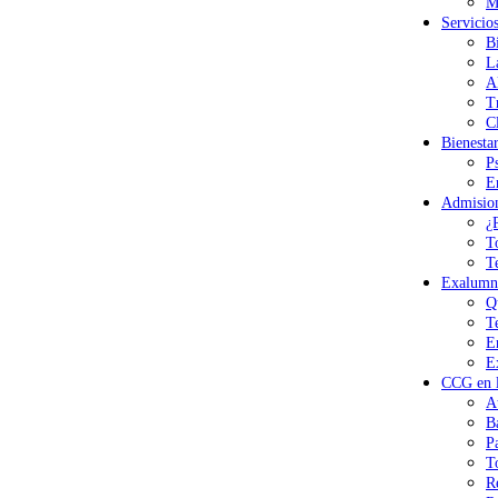
M
Servicio
B
L
A
T
Cl
Bienesta
P
E
Admisio
¿
T
T
Exalumn
Q
T
E
E
CCG en l
A
B
P
T
R