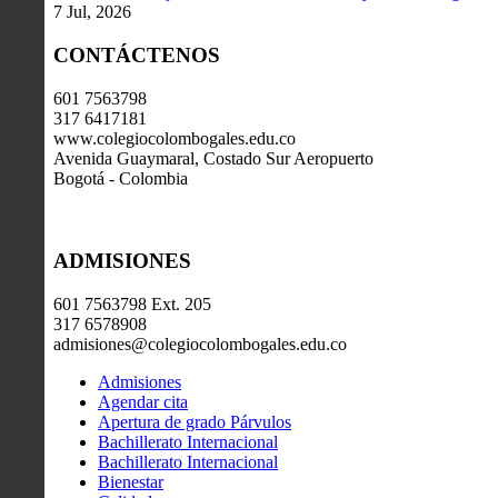
7 Jul, 2026
CONTÁCTENOS
601 7563798
317 6417181
www.colegiocolombogales.edu.co
Avenida Guaymaral, Costado Sur Aeropuerto
Bogotá - Colombia
ADMISIONES
601 7563798 Ext. 205
317 6578908
admisiones@colegiocolombogales.edu.co
Admisiones
Agendar cita
Apertura de grado Párvulos
Bachillerato Internacional
Bachillerato Internacional
Bienestar