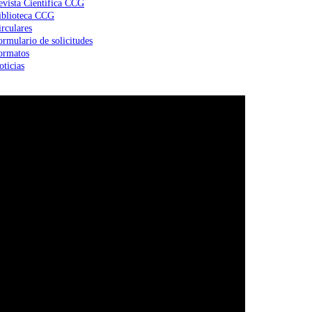
evista Científica CCG
iblioteca CCG
irculares
ormulario de solicitudes
ormatos
oticias