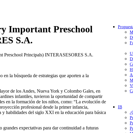
 Important Preschool
Propuest
M
ES S.A.
D
F
U
t Preschool Principals) INTERASESORES S.A.
D
C
H
A
o en la búsqueda de estrategias que aporten a la
M
V
 Mayor de los Andes, Nueva York y Colombo Gales, en
C
ardines infantiles, tuvieron la oportunidad de compartir
ales en la formación de los niños, como: “La evolución de
 proyección profesional desde la primer infancia,
IB
la y habilidades del siglo XXI en la educación para básica
¿
P
P
o grandes expectativas para dar continuidad a futuras
P