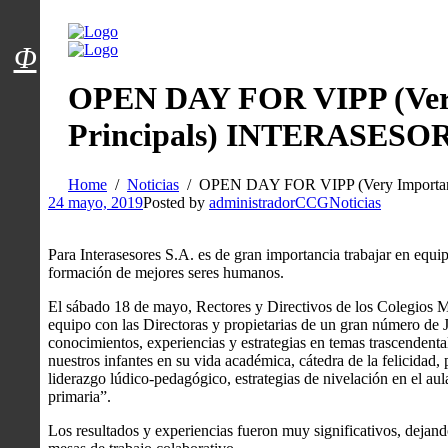
Menú usuarios
Φ
OPEN DAY FOR VIPP (Very
Principals) INTERASESOR
Home
Noticias
OPEN DAY FOR VIPP (Very Importan
24 mayo, 2019
Posted by
administradorCCG
Noticias
Para Interasesores S.A. es de gran importancia trabajar en equip
formación de mejores seres humanos.
El sábado 18 de mayo, Rectores y Directivos de los Colegios
equipo con las Directoras y propietarias de un gran número de J
conocimientos, experiencias y estrategias en temas trascendent
nuestros infantes en su vida académica, cátedra de la felicidad,
liderazgo lúdico-pedagógico, estrategias de nivelación en el au
primaria”.
Los resultados y experiencias fueron muy significativos, dejand