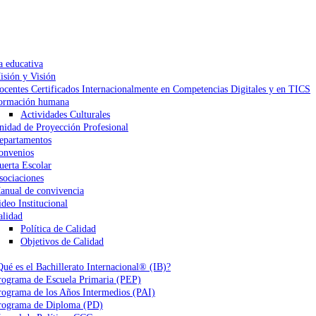
a educativa
isión y Visión
ocentes Certificados Internacionalmente en Competencias Digitales y en TICS
ormación humana
Actividades Culturales
nidad de Proyección Profesional
epartamentos
onvenios
uerta Escolar
sociaciones
anual de convivencia
ideo Institucional
alidad
Política de Calidad
Objetivos de Calidad
Qué es el Bachillerato Internacional® (IB)?
rograma de Escuela Primaria (PEP)
rograma de los Años Intermedios (PAI)
rograma de Diploma (PD)