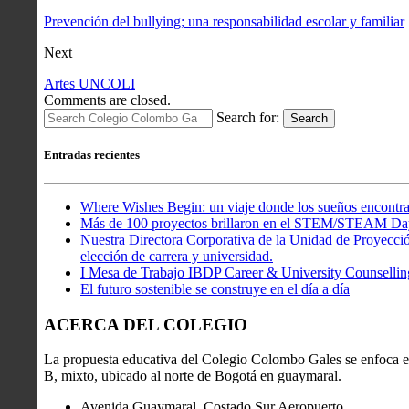
Prevención del bullying; una responsabilidad escolar y familiar
Next
Artes UNCOLI
Comments are closed.
Search for:
Search
Entradas recientes
Where Wishes Begin: un viaje donde los sueños encontra
Más de 100 proyectos brillaron en el STEM/STEAM Da
Nuestra Directora Corporativa de la Unidad de Proyección
elección de carrera y universidad.
I Mesa de Trabajo IBDP Career & University Counsellin
El futuro sostenible se construye en el día a día
ACERCA DEL COLEGIO
La propuesta educativa del Colegio Colombo Gales se enfoca en
B, mixto, ubicado al norte de Bogotá en guaymaral.
Avenida Guaymaral, Costado Sur Aeropuerto