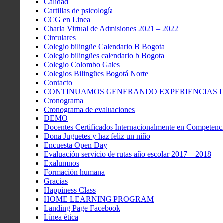
Calidad
Cartillas de psicología
CCG en Linea
Charla Virtual de Admisiones 2021 – 2022
Circulares
Colegio bilingüe Calendario B Bogota
Colegio bilingües calendario b Bogota
Colegio Colombo Gales
Colegios Bilingües Bogotá Norte
Contacto
CONTINUAMOS GENERANDO EXPERIENCIAS DE
Cronograma
Cronograma de evaluaciones
DEMO
Docentes Certificados Internacionalmente en Competenci
Dona Juguetes y haz feliz un niño
Encuesta Open Day
Evaluación servicio de rutas año escolar 2017 – 2018
Exalumnos
Formación humana
Gracias
Happiness Class
HOME LEARNING PROGRAM
Landing Page Facebook
Línea ética