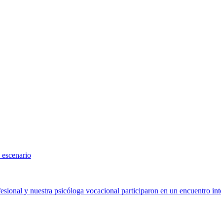
 escenario
sional y nuestra psicóloga vocacional participaron en un encuentro int