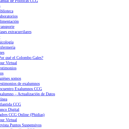
anual de Políticas CCG
s
iblioteca
aboratorios
limentación
ransporte
ases extracurrilares
r
sicología
nfermería
nes
Por qué el Colombo Gales?
our Virtual
estimonios
os
uiénes somos
estimonios de exalumnos
ncuentro Exalumnos CCG
xalumno – Actualización de Datos
ínea
tlantida CCG
anco Digital
adres CCG Online (Phidias)
our Virtual
evista Puntos Suspensivos