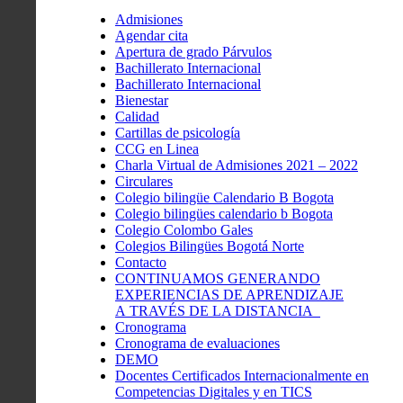
Admisiones
Agendar cita
Apertura de grado Párvulos
Bachillerato Internacional
Bachillerato Internacional
Bienestar
Calidad
Cartillas de psicología
CCG en Linea
Charla Virtual de Admisiones 2021 – 2022
Circulares
Colegio bilingüe Calendario B Bogota
Colegio bilingües calendario b Bogota
Colegio Colombo Gales
Colegios Bilingües Bogotá Norte
Contacto
CONTINUAMOS GENERANDO
EXPERIENCIAS DE APRENDIZAJE
A TRAVÉS DE LA DISTANCIA
Cronograma
Cronograma de evaluaciones
DEMO
Docentes Certificados Internacionalmente en
Competencias Digitales y en TICS