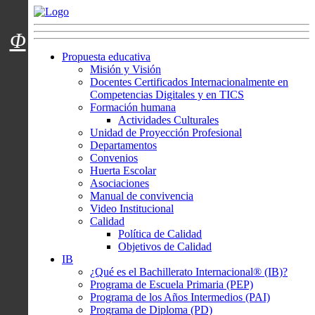
Menú usuarios
Φ
Propuesta educativa
Misión y Visión
Docentes Certificados Internacionalmente en
Competencias Digitales y en TICS
Formación humana
Actividades Culturales
Unidad de Proyección Profesional
Departamentos
Convenios
Huerta Escolar
Asociaciones
Manual de convivencia
Video Institucional
Calidad
Política de Calidad
Objetivos de Calidad
IB
¿Qué es el Bachillerato Internacional® (IB)?
Programa de Escuela Primaria (PEP)
Programa de los Años Intermedios (PAI)
Programa de Diploma (PD)