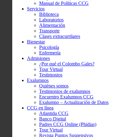
Manual de Políticas CCG
Servicios
Biblioteca
Laboratorios
Alimentación
Transporte
Clases extracurrilares
Bienestar
Psicología
Enfermería
Admisiones
¿Por qué el Colombo Gales?
Tour Virtual
Testimonios
Exalumnos
Quiénes somos
Testimonios de exalumnos
Encuentro Exalumnos CCG
Exalumno – Actualización de Datos
CCG en línea
Atlantida CCG
Banco Digital
Padres CCG Online (Phidias)
Tour Virtual
Revista Puntos Suspensivos