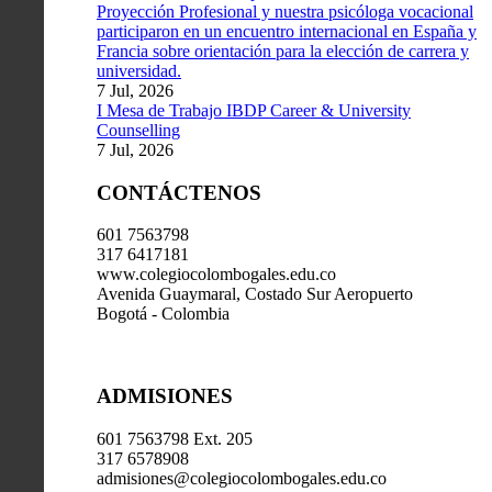
Proyección Profesional y nuestra psicóloga vocacional
participaron en un encuentro internacional en España y
Francia sobre orientación para la elección de carrera y
universidad.
7 Jul, 2026
I Mesa de Trabajo IBDP Career & University
Counselling
7 Jul, 2026
CONTÁCTENOS
601 7563798
317 6417181
www.colegiocolombogales.edu.co
Avenida Guaymaral, Costado Sur Aeropuerto
Bogotá - Colombia
ADMISIONES
601 7563798 Ext. 205
317 6578908
admisiones@colegiocolombogales.edu.co