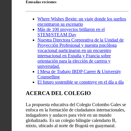
Entradas recientes
Where Wishes Begin: un viaje donde los sueños
encontraron su escenario
Más de 100 proyectos brillaron en el
STEM/STEAM Day
Nuestra Directora Corporativa de la Unidad de
Proyección Profesional y nuestra psicóloga
vocacional participaron en un encuentro
internacional en España y Francia sobre
orientación para la elección de carrera y
universidad.
I Mesa de Trabajo IBDP Career & University
Counselling
El futuro sostenible se construye en el día a día
ACERCA DEL COLEGIO
La propuesta educativa del Colegio Colombo Gales se
enfoca en la formación de ciudadanos internacionales,
indagadores y audaces para vivir en un mundo
globalizado. Es un colegio bilingüe calendario B,
mixto, ubicado al norte de Bogotá en guaymaral.