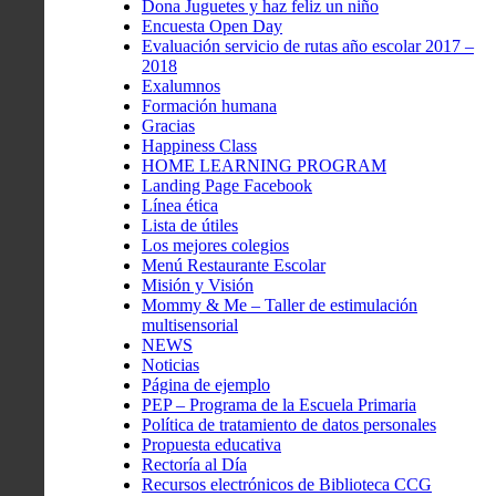
Dona Juguetes y haz feliz un niño
Encuesta Open Day
Evaluación servicio de rutas año escolar 2017 –
2018
Exalumnos
Formación humana
Gracias
Happiness Class
HOME LEARNING PROGRAM
Landing Page Facebook
Línea ética
Lista de útiles
Los mejores colegios
Menú Restaurante Escolar
Misión y Visión
Mommy & Me – Taller de estimulación
multisensorial
NEWS
Noticias
Página de ejemplo
PEP – Programa de la Escuela Primaria
Política de tratamiento de datos personales
Propuesta educativa
Rectoría al Día
Recursos electrónicos de Biblioteca CCG