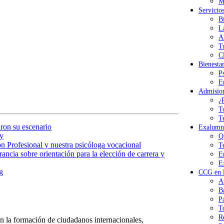
M
Servicio
B
L
A
T
Cl
Bienesta
P
E
Admisio
¿
T
T
ron su escenario
Exalumn
y
Q
n Profesional y nuestra psicóloga vocacional
T
ancia sobre orientación para la elección de carrera y
E
E
g
CCG en l
A
B
P
T
R
 la formación de ciudadanos internacionales,