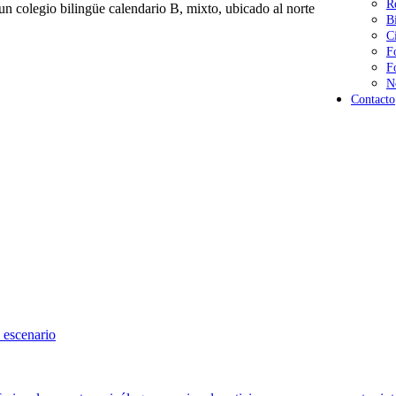
R
n colegio bilingüe calendario B, mixto, ubicado al norte
B
C
F
F
N
Contacto
 escenario