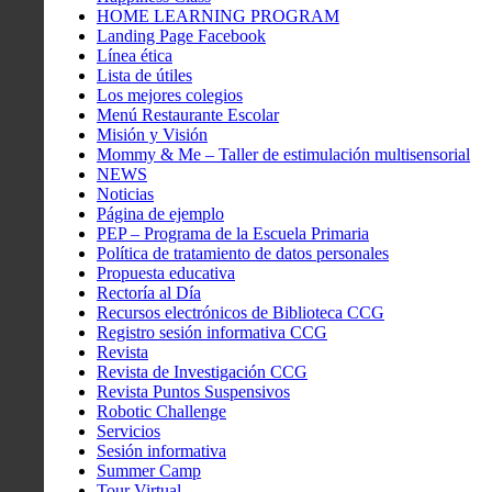
HOME LEARNING PROGRAM
Landing Page Facebook
Línea ética
Lista de útiles
Los mejores colegios
Menú Restaurante Escolar
Misión y Visión
Mommy & Me – Taller de estimulación multisensorial
NEWS
Noticias
Página de ejemplo
PEP – Programa de la Escuela Primaria
Política de tratamiento de datos personales
Propuesta educativa
Rectoría al Día
Recursos electrónicos de Biblioteca CCG
Registro sesión informativa CCG
Revista
Revista de Investigación CCG
Revista Puntos Suspensivos
Robotic Challenge
Servicios
Sesión informativa
Summer Camp
Tour Virtual