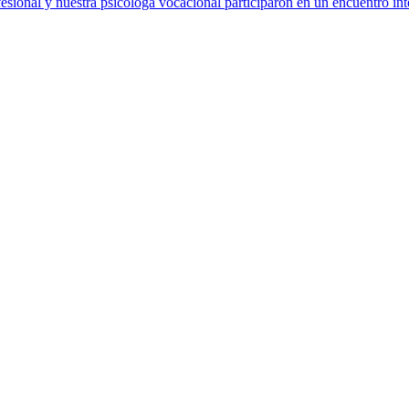
sional y nuestra psicóloga vocacional participaron en un encuentro int