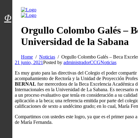
Menú usuarios
Φ
Orgullo Colombo Galés – B
Universidad de la Sabana
Home
Noticias
Orgullo Colombo Galés – Beca Excelen
21 junio, 2021
Posted by
administradorCCG
Noticias
Es muy grato para las directivas del Colegio el poder compartir
acompañamiento de Rectoría y la Unidad de Proyección Profesi
BERNAL
fue merecedora de la Beca Excelencia Académica d
Internacionales en la Universidad de La Sabana. Es necesario res
a un proceso evaluativo que tenía en consideración a su calidad
aplicación a la beca; una referencia emitida por parte del coleg
calificaciones de sexto a undécimo grado; en lo cual, María Fe
Compartimos con ustedes este logro, ya que es el primer paso a
de María Fernanda.