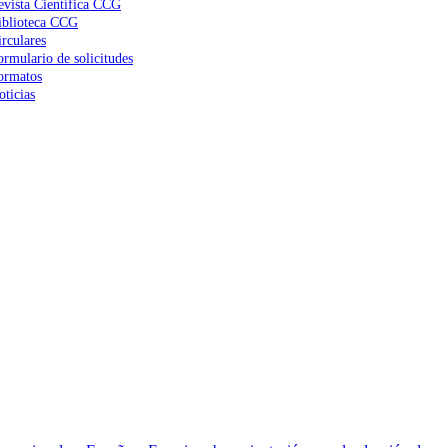
evista Científica CCG
iblioteca CCG
irculares
ormulario de solicitudes
ormatos
oticias