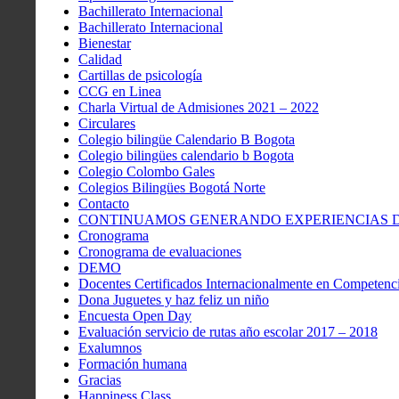
Bachillerato Internacional
Bachillerato Internacional
Bienestar
Calidad
Cartillas de psicología
CCG en Linea
Charla Virtual de Admisiones 2021 – 2022
Circulares
Colegio bilingüe Calendario B Bogota
Colegio bilingües calendario b Bogota
Colegio Colombo Gales
Colegios Bilingües Bogotá Norte
Contacto
CONTINUAMOS GENERANDO EXPERIENCIAS DE
Cronograma
Cronograma de evaluaciones
DEMO
Docentes Certificados Internacionalmente en Competenci
Dona Juguetes y haz feliz un niño
Encuesta Open Day
Evaluación servicio de rutas año escolar 2017 – 2018
Exalumnos
Formación humana
Gracias
Happiness Class