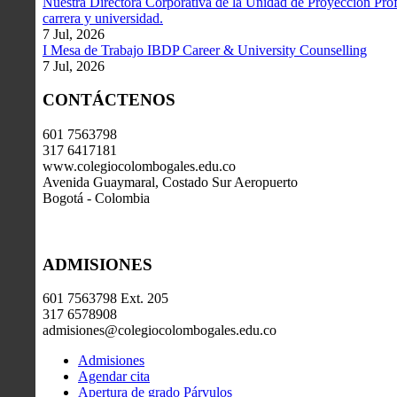
Nuestra Directora Corporativa de la Unidad de Proyección Profe
carrera y universidad.
7 Jul, 2026
I Mesa de Trabajo IBDP Career & University Counselling
7 Jul, 2026
CONTÁCTENOS
601 7563798
317 6417181
www.colegiocolombogales.edu.co
Avenida Guaymaral, Costado Sur Aeropuerto
Bogotá - Colombia
ADMISIONES
601 7563798 Ext. 205
317 6578908
admisiones@colegiocolombogales.edu.co
Admisiones
Agendar cita
Apertura de grado Párvulos