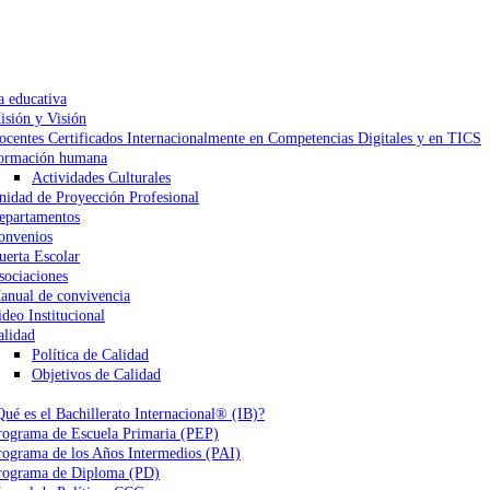
a educativa
isión y Visión
ocentes Certificados Internacionalmente en Competencias Digitales y en TICS
ormación humana
Actividades Culturales
nidad de Proyección Profesional
epartamentos
onvenios
uerta Escolar
sociaciones
anual de convivencia
ideo Institucional
alidad
Política de Calidad
Objetivos de Calidad
Qué es el Bachillerato Internacional® (IB)?
rograma de Escuela Primaria (PEP)
rograma de los Años Intermedios (PAI)
rograma de Diploma (PD)