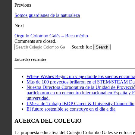
Previous
Somos guardianes de la naturaleza
Next
Orgullo Colombo Galés – Beca mérito
Comments are closed.
Search for:
Search
Entradas recientes
Where Wishes Begin: un viaje donde los sueños encontra
Más de 100 proyectos brillaron en el STEM/STEAM Da
Nuestra Directora Corporativa de la Unidad de Proyecció
participaron en un encuentro internacional en España y Fr
universidad.
I Mesa de Trabajo IBDP Career & University Counsellin
El futuro sostenible se construye en el día a día
ACERCA DEL COLEGIO
La propuesta educativa del Colegio Colombo Gales se enfoca en