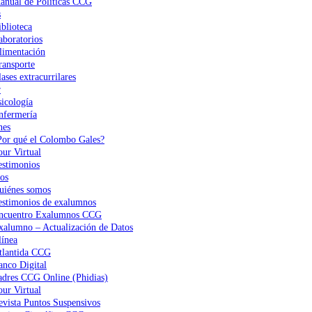
anual de Políticas CCG
s
iblioteca
aboratorios
limentación
ransporte
ases extracurrilares
r
sicología
nfermería
nes
Por qué el Colombo Gales?
our Virtual
estimonios
os
uiénes somos
estimonios de exalumnos
ncuentro Exalumnos CCG
xalumno – Actualización de Datos
ínea
tlantida CCG
anco Digital
adres CCG Online (Phidias)
our Virtual
evista Puntos Suspensivos