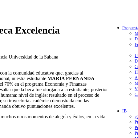
eca Excelencia
Propuest
M
D
F
U
cia Universidad de la Sabana
D
C
H
 con la comunidad educativa que, gracias al
A
onal, nuestra estudiante
MARÍA FERNANDA
M
el 70% en el programa Economía y Finanzas
V
altar que la beca fue otorgada a la estudiante, posterior
C
 humana; nivel de inglés; resultado en el proceso de
io; su trayectoria académica demostrada con las
rnanda obtuvo puntuaciones excelentes.
IB
 muchos otros momentos de alegría y éxitos, en la vida
¿
P
P
P