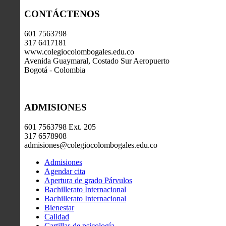
CONTÁCTENOS
601 7563798
317 6417181
www.colegiocolombogales.edu.co
Avenida Guaymaral, Costado Sur Aeropuerto
Bogotá - Colombia
ADMISIONES
601 7563798 Ext. 205
317 6578908
admisiones@colegiocolombogales.edu.co
Admisiones
Agendar cita
Apertura de grado Párvulos
Bachillerato Internacional
Bachillerato Internacional
Bienestar
Calidad
Cartillas de psicología