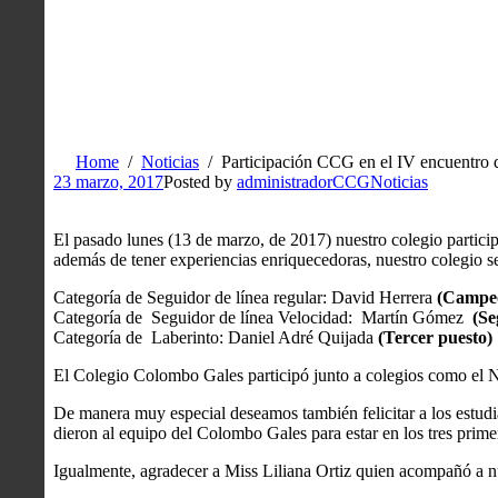
Home
Noticias
Participación CCG en el IV encuentr
23 marzo, 2017
Posted by
administradorCCG
Noticias
El pasado lunes (13 de marzo, de 2017) nuestro colegio partic
además de tener experiencias enriquecedoras, nuestro colegio se 
Categoría de Seguidor de línea regular: David Herrera
(Campe
Categoría de Seguidor de línea Velocidad: Martín Gómez
(Se
Categoría de Laberinto: Daniel Adré Quijada
(Tercer puesto)
El Colegio Colombo Gales participó junto a colegios como el 
De manera muy especial deseamos también felicitar a los estud
dieron al equipo del Colombo Gales para estar en los tres primer
Igualmente, agradecer a Miss Liliana Ortiz quien acompañó a nue