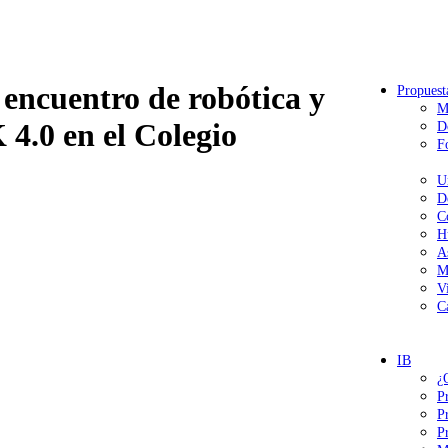
 encuentro de robótica y
Propuest
M
0 en el Colegio
D
F
U
D
C
H
A
M
V
C
IB
¿
P
P
P