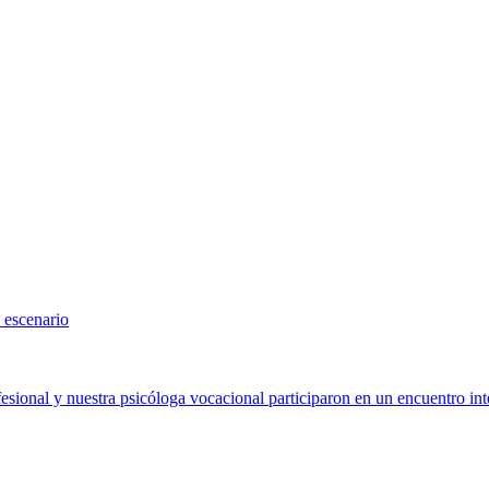
 escenario
sional y nuestra psicóloga vocacional participaron en un encuentro int