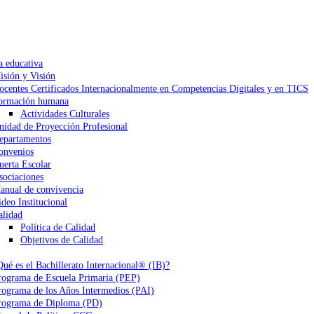
a educativa
isión y Visión
ocentes Certificados Internacionalmente en Competencias Digitales y en TICS
ormación humana
Actividades Culturales
nidad de Proyección Profesional
epartamentos
onvenios
uerta Escolar
sociaciones
anual de convivencia
ideo Institucional
alidad
Política de Calidad
Objetivos de Calidad
Qué es el Bachillerato Internacional® (IB)?
rograma de Escuela Primaria (PEP)
rograma de los Años Intermedios (PAI)
rograma de Diploma (PD)