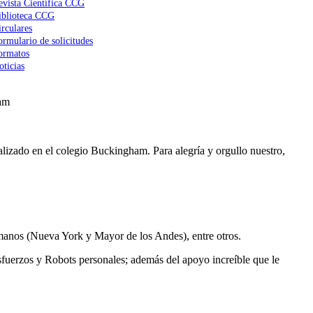
evista Científica CCG
iblioteca CCG
irculares
ormulario de solicitudes
ormatos
oticias
am
lizado en el colegio Buckingham. Para alegría y orgullo nuestro,
manos (Nueva York y Mayor de los Andes), entre otros.
fuerzos y Robots personales; además del apoyo increíble que le