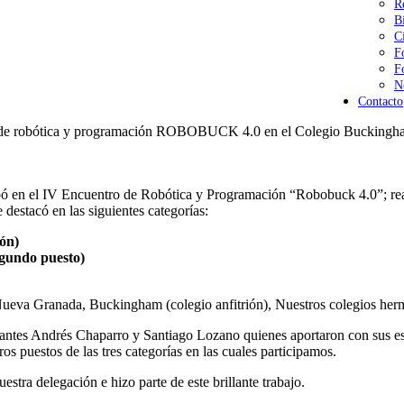
R
B
C
F
F
N
Contacto
o de robótica y programación ROBOBUCK 4.0 en el Colegio Buckingh
ipó en el IV Encuentro de Robótica y Programación “Robobuck 4.0”; rea
destacó en las siguientes categorías:
ón)
gundo puesto)
Nueva Granada, Buckingham (colegio anfitrión), Nuestros colegios her
iantes Andrés Chaparro y Santiago Lozano quienes aportaron con sus es
os puestos de las tres categorías en las cuales participamos.
stra delegación e hizo parte de este brillante trabajo.