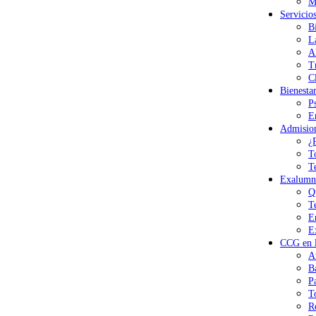
M
Servicio
B
L
A
T
Cl
Bienesta
P
E
Admisio
¿
T
T
Exalumn
Q
T
E
E
CCG en l
A
B
P
T
R