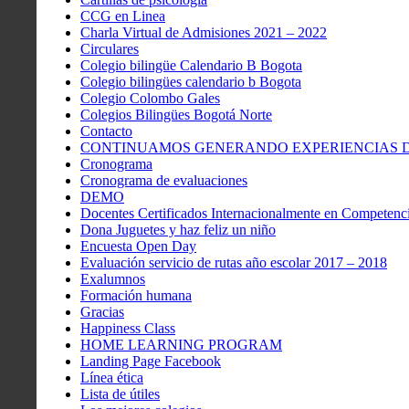
CCG en Linea
Charla Virtual de Admisiones 2021 – 2022
Circulares
Colegio bilingüe Calendario B Bogota
Colegio bilingües calendario b Bogota
Colegio Colombo Gales
Colegios Bilingües Bogotá Norte
Contacto
CONTINUAMOS GENERANDO EXPERIENCIAS DE
Cronograma
Cronograma de evaluaciones
DEMO
Docentes Certificados Internacionalmente en Competenci
Dona Juguetes y haz feliz un niño
Encuesta Open Day
Evaluación servicio de rutas año escolar 2017 – 2018
Exalumnos
Formación humana
Gracias
Happiness Class
HOME LEARNING PROGRAM
Landing Page Facebook
Línea ética
Lista de útiles