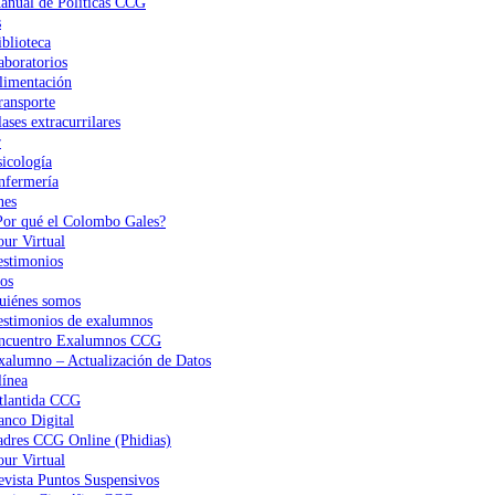
anual de Políticas CCG
s
iblioteca
aboratorios
limentación
ransporte
ases extracurrilares
r
sicología
nfermería
nes
Por qué el Colombo Gales?
our Virtual
estimonios
os
uiénes somos
estimonios de exalumnos
ncuentro Exalumnos CCG
xalumno – Actualización de Datos
ínea
tlantida CCG
anco Digital
adres CCG Online (Phidias)
our Virtual
evista Puntos Suspensivos