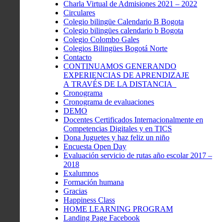
Charla Virtual de Admisiones 2021 – 2022
Circulares
Colegio bilingüe Calendario B Bogota
Colegio bilingües calendario b Bogota
Colegio Colombo Gales
Colegios Bilingües Bogotá Norte
Contacto
CONTINUAMOS GENERANDO
EXPERIENCIAS DE APRENDIZAJE
A TRAVÉS DE LA DISTANCIA
Cronograma
Cronograma de evaluaciones
DEMO
Docentes Certificados Internacionalmente en
Competencias Digitales y en TICS
Dona Juguetes y haz feliz un niño
Encuesta Open Day
Evaluación servicio de rutas año escolar 2017 –
2018
Exalumnos
Formación humana
Gracias
Happiness Class
HOME LEARNING PROGRAM
Landing Page Facebook