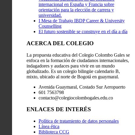
internacional en España y Francia sobre
orientación para la elección de carrera y
universidad.
I Mesa de Trabajo IBDP Career & University
Counselling
El futuro sostenible se construye en el día a día
ACERCA DEL COLEGIO
La propuesta educativa del Colegio Colombo Gales se
enfoca en la formación de ciudadanos internacionales,
indagadores y audaces para vivir en un mundo
globalizado. Es un colegio bilingüe calendario B,
mixto, ubicado al norte de Bogotá en guaymaral.
Avenida Guaymaral, Costado Sur Aeropuerto
601 7563798
contacto@colegiocolombogales.edu.co
ENLACES DE INTERÉS
Política de tratamiento de datos personales
Línea ética
Biblioteca CCG