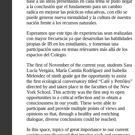
base a las ideas presentadas en cada tema se pudo llegar
a la conclusión que el fundamento para un cambio
radica en mejorar las prácticas educativas, con ello se
puede generar nueva mentalidad y la cultura de nuestra
nación frente a los recursos naturales.
Esperamos que este tipo de experiencias sean realizadas
con mayor frecuencia ya que desarrollan las habilidades
propias de IB en los estudiantes, y fomentan una
participación sana en temas relevantes más allá de los
espacios del Colegio.
The first of November of the current year, students Sara
Lucía Vergara, María Camila Rodríguez and Isabella
Melendez of ninth grade got the opportunity to assist
the first ecological conversatory titled “Café y Petróleo”
directed by and taken place in the faculties of the New
York School. This activity was the first step to open
opportunities to a critical reflection and to obtain a
consciousness in our youth. These were able to
participate and provide multiple points of views and
opinions so that, through a healthy and enriching
dialogue, diverse conclusions could be reached.
In this space, topics of great importance to our current
society were discussed that involve each and everyone