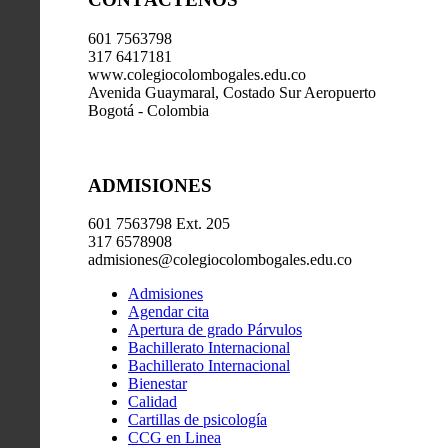
601 7563798
317 6417181
www.colegiocolombogales.edu.co
Avenida Guaymaral, Costado Sur Aeropuerto
Bogotá - Colombia
ADMISIONES
601 7563798 Ext. 205
317 6578908
admisiones@colegiocolombogales.edu.co
Admisiones
Agendar cita
Apertura de grado Párvulos
Bachillerato Internacional
Bachillerato Internacional
Bienestar
Calidad
Cartillas de psicología
CCG en Linea