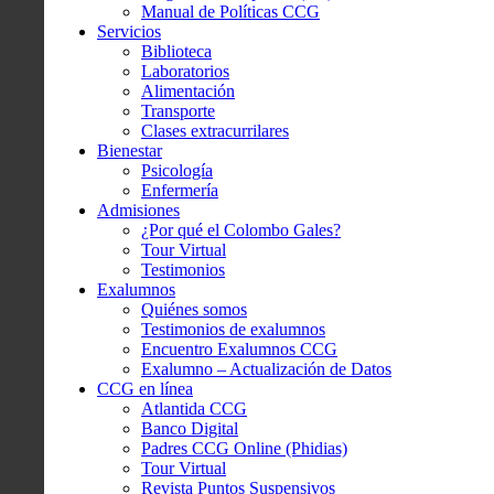
Manual de Políticas CCG
Servicios
Biblioteca
Laboratorios
Alimentación
Transporte
Clases extracurrilares
Bienestar
Psicología
Enfermería
Admisiones
¿Por qué el Colombo Gales?
Tour Virtual
Testimonios
Exalumnos
Quiénes somos
Testimonios de exalumnos
Encuentro Exalumnos CCG
Exalumno – Actualización de Datos
CCG en línea
Atlantida CCG
Banco Digital
Padres CCG Online (Phidias)
Tour Virtual
Revista Puntos Suspensivos