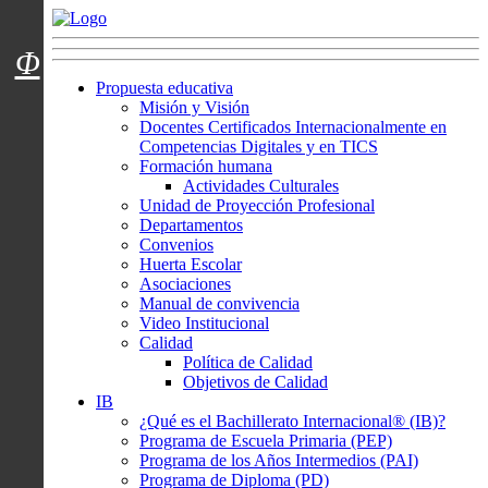
Menú usuarios
Φ
Propuesta educativa
Misión y Visión
Docentes Certificados Internacionalmente en
Competencias Digitales y en TICS
Formación humana
Actividades Culturales
Unidad de Proyección Profesional
Departamentos
Convenios
Huerta Escolar
Asociaciones
Manual de convivencia
Video Institucional
Calidad
Política de Calidad
Objetivos de Calidad
IB
¿Qué es el Bachillerato Internacional® (IB)?
Programa de Escuela Primaria (PEP)
Programa de los Años Intermedios (PAI)
Programa de Diploma (PD)