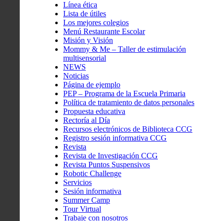
Línea ética
Lista de útiles
Los mejores colegios
Menú Restaurante Escolar
Misión y Visión
Mommy & Me – Taller de estimulación
multisensorial
NEWS
Noticias
Página de ejemplo
PEP – Programa de la Escuela Primaria
Política de tratamiento de datos personales
Propuesta educativa
Rectoría al Día
Recursos electrónicos de Biblioteca CCG
Registro sesión informativa CCG
Revista
Revista de Investigación CCG
Revista Puntos Suspensivos
Robotic Challenge
Servicios
Sesión informativa
Summer Camp
Tour Virtual
Trabaje con nosotros