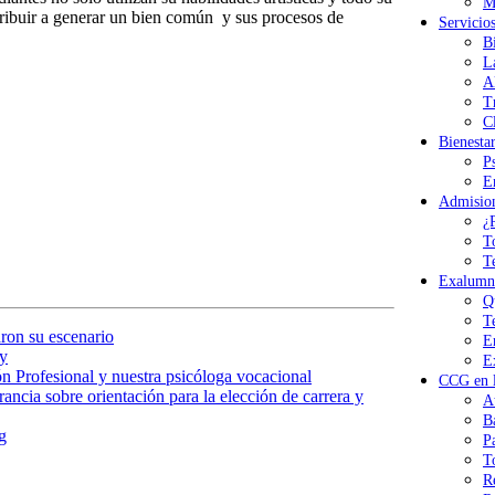
M
ribuir a generar un bien común y sus procesos de
Servicio
B
L
A
T
Cl
Bienesta
P
E
Admisio
¿
T
T
Exalumn
Q
T
ron su escenario
E
y
E
n Profesional y nuestra psicóloga vocacional
CCG en l
ancia sobre orientación para la elección de carrera y
A
B
g
P
T
R