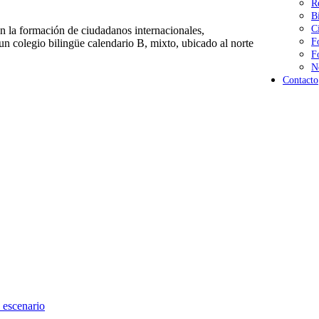
R
B
C
 la formación de ciudadanos internacionales,
F
n colegio bilingüe calendario B, mixto, ubicado al norte
F
N
Contacto
 escenario