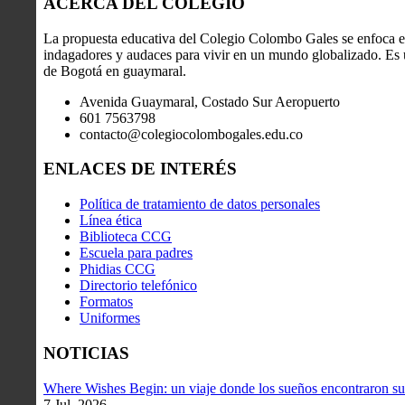
ACERCA DEL COLEGIO
La propuesta educativa del Colegio Colombo Gales se enfoca en
indagadores y audaces para vivir en un mundo globalizado. Es u
de Bogotá en guaymaral.
Avenida Guaymaral, Costado Sur Aeropuerto
601 7563798
contacto@colegiocolombogales.edu.co
ENLACES DE INTERÉS
Política de tratamiento de datos personales
Línea ética
Biblioteca CCG
Escuela para padres
Phidias CCG
Directorio telefónico
Formatos
Uniformes
NOTICIAS
Where Wishes Begin: un viaje donde los sueños encontraron su
7 Jul, 2026