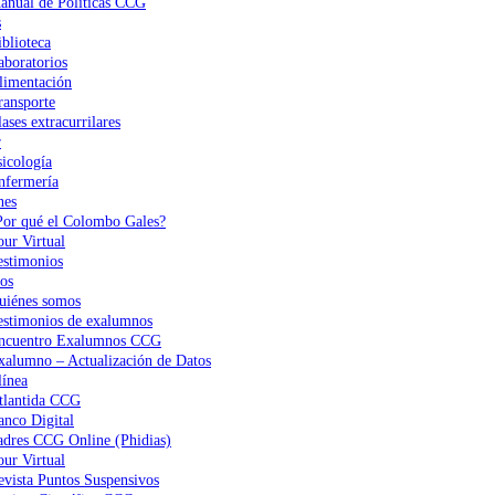
anual de Políticas CCG
s
iblioteca
aboratorios
limentación
ransporte
ases extracurrilares
r
sicología
nfermería
nes
Por qué el Colombo Gales?
our Virtual
estimonios
os
uiénes somos
estimonios de exalumnos
ncuentro Exalumnos CCG
xalumno – Actualización de Datos
ínea
tlantida CCG
anco Digital
adres CCG Online (Phidias)
our Virtual
evista Puntos Suspensivos