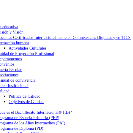
a educativa
isión y Visión
ocentes Certificados Internacionalmente en Competencias Digitales y en TICS
ormación humana
Actividades Culturales
nidad de Proyección Profesional
epartamentos
onvenios
uerta Escolar
sociaciones
anual de convivencia
ideo Institucional
alidad
Política de Calidad
Objetivos de Calidad
Qué es el Bachillerato Internacional® (IB)?
rograma de Escuela Primaria (PEP)
rograma de los Años Intermedios (PAI)
rograma de Diploma (PD)