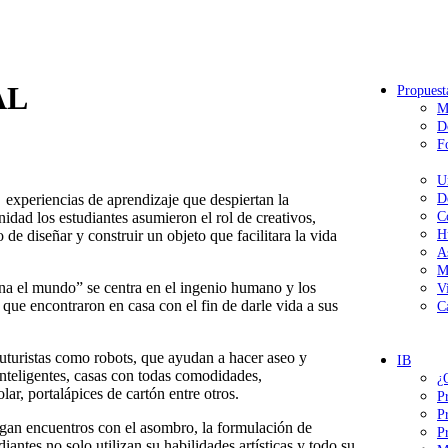
AL
Propuest
M
D
F
U
 experiencias de aprendizaje que despiertan la
D
idad los estudiantes asumieron el rol de creativos,
C
e diseñar y construir un objeto que facilitara la vida
H
A
M
a el mundo” se centra en el ingenio humano y los
V
es que encontraron en casa con el fin de darle vida a sus
C
futuristas como robots, que ayudan a hacer aseo y
IB
inteligentes, casas con todas comodidades,
¿
ar, portalápices de cartón entre otros.
P
P
engan encuentros con el asombro, la formulación de
P
iantes no solo utilizan su habilidades artísticas y todo su