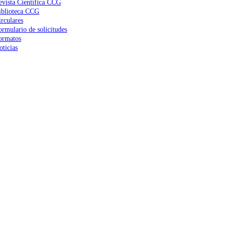
evista Científica CCG
iblioteca CCG
irculares
ormulario de solicitudes
ormatos
oticias