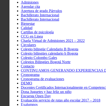
Admisiones
Agendar cita
Apertura de grado Párvulos
Bachillerato Internacional
Bachillerato Internacional
Bienestar
Calidad
Cartillas de psicología
CCG en Linea
Charla Virtual de Admisiones 2021 – 2022
Circulares
Colegio bilingüe Calendario B Bogota
Colegio bilingües calendario b Bogota
Colegio Colombo Gales
Colegios Bilingües Bogotá Norte
Contacto
CONTINUAMOS GENERANDO EXPERIENCIAS DE
Cronograma
Cronograma de evaluaciones
DEMO
Docentes Certificados Internacionalmente en Competenci
Dona Juguetes y haz feliz un niño
Encuesta Open Day
Evaluación servicio de rutas año escolar 2017 – 2018
Exalumnos