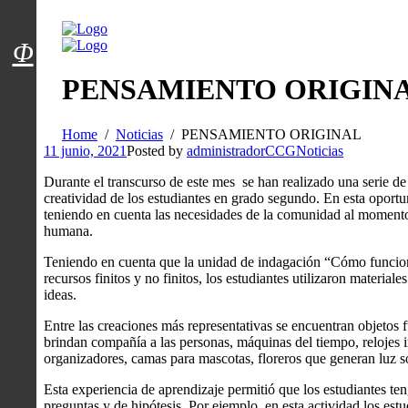
Menú usuarios
Φ
PENSAMIENTO ORIGIN
Home
Noticias
PENSAMIENTO ORIGINAL
11 junio, 2021
Posted by
administradorCCG
Noticias
Durante el transcurso de este mes se han realizado una serie de
creatividad de los estudiantes en grado segundo. En esta oportun
teniendo en cuenta las necesidades de la comunidad al momento d
humana.
Teniendo en cuenta que la unidad de indagación “Cómo funcion
recursos finitos y no finitos, los estudiantes utilizaron material
ideas.
Entre las creaciones más representativas se encuentran objetos 
brindan compañía a las personas, máquinas del tiempo, relojes 
organizadores, camas para mascotas, floreros que generan luz sol
Esta experiencia de aprendizaje permitió que los estudiantes t
preguntas y de hipótesis. Por ejemplo, en esta actividad los estud