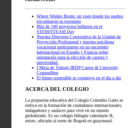
Where Wishes Begin: un viaje donde los sueños
encontraron su escenario
Más de 100 proyectos brillaron en el
STEM/STEAM Day
Nuestra Directora Corporativa de la Unidad de
Proyección Profesional y nuestra psicóloga
vocacional participaron en un encuentro
internacional en España y Francia sobre
orientación para la elección de carrera y
universidad.
I Mesa de Trabajo IBDP Career & University
Counselling
El futuro sostenible se construye en el día a día
ACERCA DEL COLEGIO
La propuesta educativa del Colegio Colombo Gales se
enfoca en la formación de ciudadanos internacionales,
indagadores y audaces para vivir en un mundo
globalizado. Es un colegio bilingüe calendario B,
mixto, ubicado al norte de Bogotá en guaymaral.