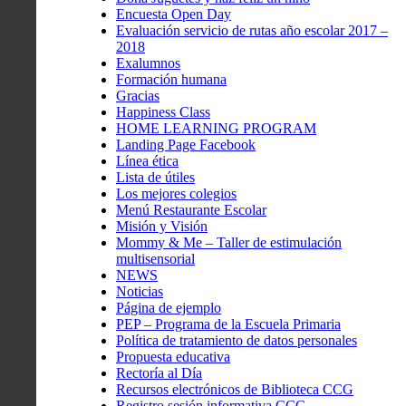
Encuesta Open Day
Evaluación servicio de rutas año escolar 2017 –
2018
Exalumnos
Formación humana
Gracias
Happiness Class
HOME LEARNING PROGRAM
Landing Page Facebook
Línea ética
Lista de útiles
Los mejores colegios
Menú Restaurante Escolar
Misión y Visión
Mommy & Me – Taller de estimulación
multisensorial
NEWS
Noticias
Página de ejemplo
PEP – Programa de la Escuela Primaria
Política de tratamiento de datos personales
Propuesta educativa
Rectoría al Día
Recursos electrónicos de Biblioteca CCG
Registro sesión informativa CCG