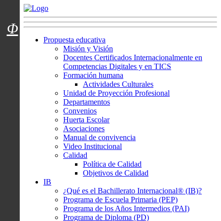
Menú usuarios
Φ
Propuesta educativa
Misión y Visión
Docentes Certificados Internacionalmente en
Competencias Digitales y en TICS
Formación humana
Actividades Culturales
Unidad de Proyección Profesional
Departamentos
Convenios
Huerta Escolar
Asociaciones
Manual de convivencia
Video Institucional
Calidad
Política de Calidad
Objetivos de Calidad
IB
¿Qué es el Bachillerato Internacional® (IB)?
Programa de Escuela Primaria (PEP)
Programa de los Años Intermedios (PAI)
Programa de Diploma (PD)