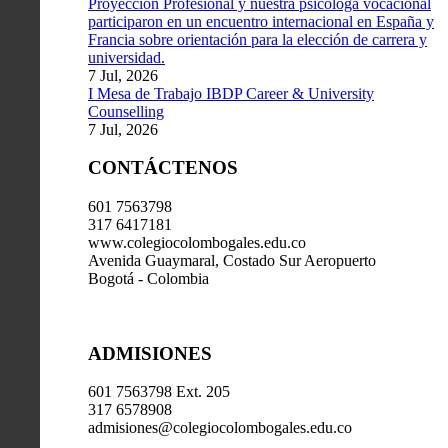
Proyección Profesional y nuestra psicóloga vocacional
participaron en un encuentro internacional en España y
Francia sobre orientación para la elección de carrera y
universidad.
7 Jul, 2026
I Mesa de Trabajo IBDP Career & University
Counselling
7 Jul, 2026
CONTÁCTENOS
601 7563798
317 6417181
www.colegiocolombogales.edu.co
Avenida Guaymaral, Costado Sur Aeropuerto
Bogotá - Colombia
ADMISIONES
601 7563798 Ext. 205
317 6578908
admisiones@colegiocolombogales.edu.co