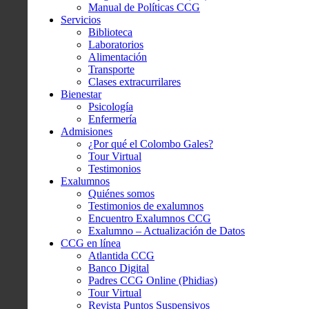
Manual de Políticas CCG
Servicios
Biblioteca
Laboratorios
Alimentación
Transporte
Clases extracurrilares
Bienestar
Psicología
Enfermería
Admisiones
¿Por qué el Colombo Gales?
Tour Virtual
Testimonios
Exalumnos
Quiénes somos
Testimonios de exalumnos
Encuentro Exalumnos CCG
Exalumno – Actualización de Datos
CCG en línea
Atlantida CCG
Banco Digital
Padres CCG Online (Phidias)
Tour Virtual
Revista Puntos Suspensivos