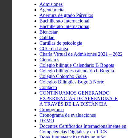
Admisiones
Agendar cita
Apertura de grado Párvulos
Bachillerato Internacional
Bachillerato Internacional
Bienestar
Calidad
Cartillas de psicología
CCG en Linea
Charla Virtual de Admisiones 2021 – 2022
Circulares
Colegio bilingüe Calendario B Bogota
Colegio bilingües calendario b Bogota
Colegio Colombo Gales
Colegios Bilingües Bogotá Norte
Contacto
CONTINUAMOS GENERANDO
EXPERIENCIAS DE APRENDIZAJE
A TRAVÉS DE LA DISTANCIA
Cronograma
Cronograma de evaluaciones
DEMO
Docentes Certificados Internacionalmente en
Competencias Digitales y en TICS
Dona Juguetes y haz feliz un niño