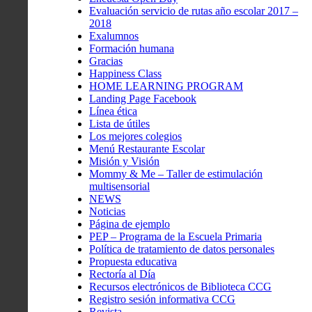
Evaluación servicio de rutas año escolar 2017 –
2018
Exalumnos
Formación humana
Gracias
Happiness Class
HOME LEARNING PROGRAM
Landing Page Facebook
Línea ética
Lista de útiles
Los mejores colegios
Menú Restaurante Escolar
Misión y Visión
Mommy & Me – Taller de estimulación
multisensorial
NEWS
Noticias
Página de ejemplo
PEP – Programa de la Escuela Primaria
Política de tratamiento de datos personales
Propuesta educativa
Rectoría al Día
Recursos electrónicos de Biblioteca CCG
Registro sesión informativa CCG
Revista