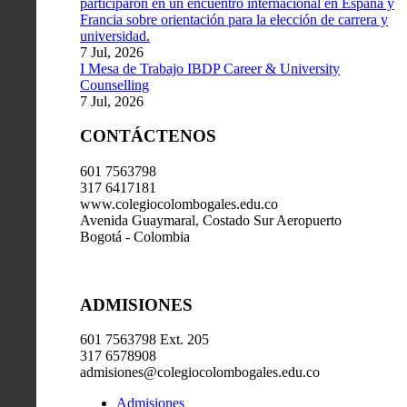
participaron en un encuentro internacional en España y
Francia sobre orientación para la elección de carrera y
universidad.
7 Jul, 2026
I Mesa de Trabajo IBDP Career & University
Counselling
7 Jul, 2026
CONTÁCTENOS
601 7563798
317 6417181
www.colegiocolombogales.edu.co
Avenida Guaymaral, Costado Sur Aeropuerto
Bogotá - Colombia
ADMISIONES
601 7563798 Ext. 205
317 6578908
admisiones@colegiocolombogales.edu.co
Admisiones