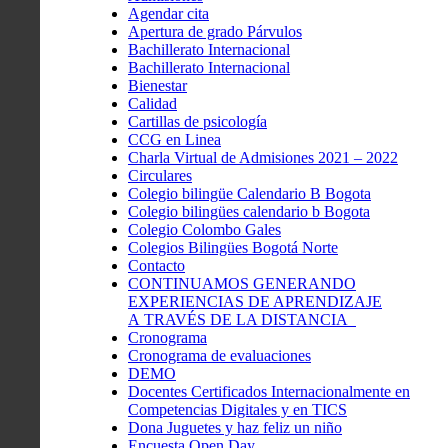
Agendar cita
Apertura de grado Párvulos
Bachillerato Internacional
Bachillerato Internacional
Bienestar
Calidad
Cartillas de psicología
CCG en Linea
Charla Virtual de Admisiones 2021 – 2022
Circulares
Colegio bilingüe Calendario B Bogota
Colegio bilingües calendario b Bogota
Colegio Colombo Gales
Colegios Bilingües Bogotá Norte
Contacto
CONTINUAMOS GENERANDO
EXPERIENCIAS DE APRENDIZAJE
A TRAVÉS DE LA DISTANCIA
Cronograma
Cronograma de evaluaciones
DEMO
Docentes Certificados Internacionalmente en
Competencias Digitales y en TICS
Dona Juguetes y haz feliz un niño
Encuesta Open Day