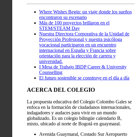
Where Wishes Begin: un viaje donde los sueños
encontraron su escenario
Más de 100 proyectos brillaron en el
STEM/STEAM Day
Nuestra Directora Corporativa de la Unidad de
Proyección Profesional y nuestra psicóloga
vocacional participaron en un encuentro
internacional en España y Francia sobre
orientación para la elección de carrera y
universidad.
I Mesa de Trabajo IBDP Career & University
Counselling
El futuro sostenible se construye en el día a día
ACERCA DEL COLEGIO
La propuesta educativa del Colegio Colombo Gales se
enfoca en la formación de ciudadanos internacionales,
indagadores y audaces para vivir en un mundo
globalizado. Es un colegio bilingüe calendario B,
mixto, ubicado al norte de Bogotá en guaymaral.
Avenida Guaymaral, Costado Sur Aeropuerto