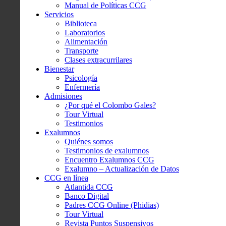
Manual de Políticas CCG
Servicios
Biblioteca
Laboratorios
Alimentación
Transporte
Clases extracurrilares
Bienestar
Psicología
Enfermería
Admisiones
¿Por qué el Colombo Gales?
Tour Virtual
Testimonios
Exalumnos
Quiénes somos
Testimonios de exalumnos
Encuentro Exalumnos CCG
Exalumno – Actualización de Datos
CCG en línea
Atlantida CCG
Banco Digital
Padres CCG Online (Phidias)
Tour Virtual
Revista Puntos Suspensivos