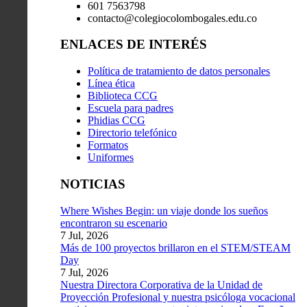
601 7563798
contacto@colegiocolombogales.edu.co
ENLACES DE INTERÉS
Política de tratamiento de datos personales
Línea ética
Biblioteca CCG
Escuela para padres
Phidias CCG
Directorio telefónico
Formatos
Uniformes
NOTICIAS
Where Wishes Begin: un viaje donde los sueños
encontraron su escenario
7 Jul, 2026
Más de 100 proyectos brillaron en el STEM/STEAM
Day
7 Jul, 2026
Nuestra Directora Corporativa de la Unidad de
Proyección Profesional y nuestra psicóloga vocacional