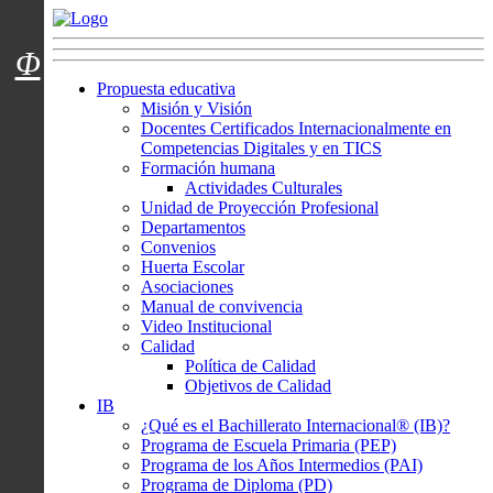
Menú usuarios
Φ
Propuesta educativa
Misión y Visión
Docentes Certificados Internacionalmente en
Competencias Digitales y en TICS
Formación humana
Actividades Culturales
Unidad de Proyección Profesional
Departamentos
Convenios
Huerta Escolar
Asociaciones
Manual de convivencia
Video Institucional
Calidad
Política de Calidad
Objetivos de Calidad
IB
¿Qué es el Bachillerato Internacional® (IB)?
Programa de Escuela Primaria (PEP)
Programa de los Años Intermedios (PAI)
Programa de Diploma (PD)